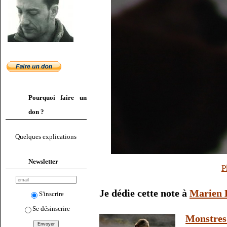
Pourquoi faire un
don ?
Quelques explications
Newsletter
P
Je dédie cette note à
Marien 
S'inscrire
Se désinscrire
Monstres