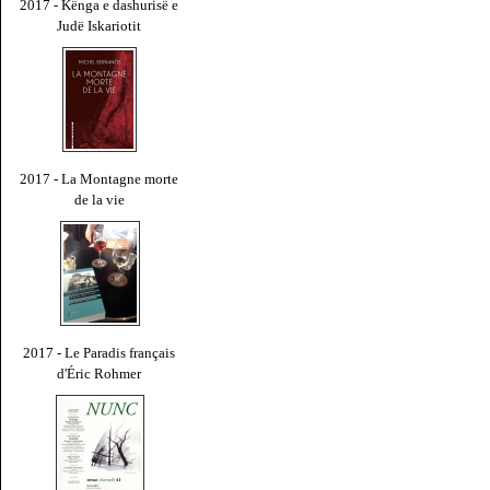
2017 - Kënga e dashurisë e
Judë Iskariotit
2017 - La Montagne morte
de la vie
2017 - Le Paradis français
d'Éric Rohmer