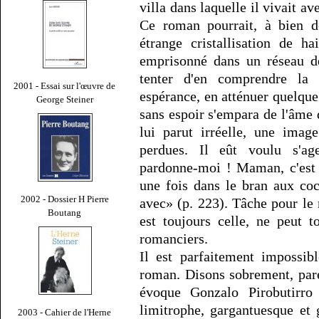
villa dans laquelle il vivait 
Ce roman pourrait, à bien 
étrange cristallisation de h
emprisonné dans un réseau de
tenter d'en comprendre la 
2001 - Essai sur l'œuvre de
espérance, en atténuer quelque
George Steiner
sans espoir s'empara de l'âme 
lui parut irréelle, une imag
perdues. Il eût voulu s'ag
pardonne-moi ! Maman, c'est m
une fois dans le bran aux coc
2002 - Dossier H Pierre
avec» (p. 223). Tâche pour le 
Boutang
est toujours celle, ne peut t
romanciers.
Il est parfaitement impossib
roman. Disons sobrement, par
évoque Gonzalo Pirobutirro 
limitrophe, gargantuesque et 
2003 - Cahier de l'Herne