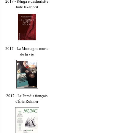
2017 - Kënga e dashurisë e
Judë Iskariotit
2017 - La Montagne morte
de la vie
2017 - Le Paradis français
d'Éric Rohmer