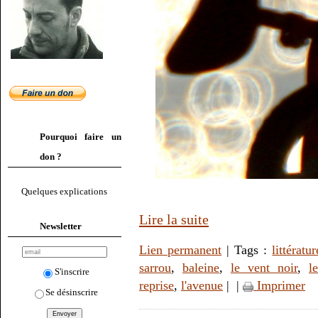
Pourquoi faire un
don ?
Quelques explications
Lire la suite
Newsletter
Lien permanent
| Tags :
littératur
sarrou
,
baleine
,
le vent noir
,
l
S'inscrire
reprise
,
l'avenue
|
|
Imprimer
Se désinscrire