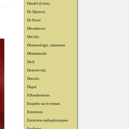
Daudet (Léon)
De Quincey
De Roux
Décadences
DeLillo
Démonologie, satanisme
Dhimmitude
Dick
Dostoïevski
Dracula
Dupré
Effondrements
Enquête sur le roman
Entretiens
Entretiens radiophoniques
Faulkner