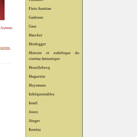
Finis Austriae
Gadenne
Gass
n Asensio.
Haecker
Heidegger
uerite
,
Histoire et esthétique du
cinéma fantastique
Houellebecq
Huguenin
Huysmans
Infréquentables
Israël
Jones
Jünger
Kertész