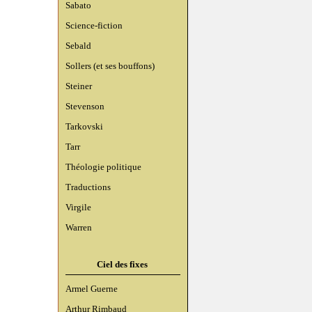
Sabato
Science-fiction
Sebald
Sollers (et ses bouffons)
Steiner
Stevenson
Tarkovski
Tarr
Théologie politique
Traductions
Virgile
Warren
Ciel des fixes
Armel Guerne
Arthur Rimbaud