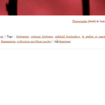
Photographie
(détail) de Jua
ent
| Tags :
littérature
,
critique littéraire
,
mikhaïl boulgakov
,
le maître et marg
,
flammarion
,
collection pavillons poche
|
|
Imprimer