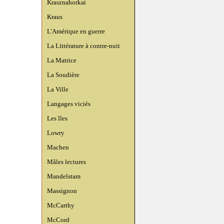
Krasznahorkai
Kraus
L'Amérique en guerre
La Littérature à contre-nuit
La Matrice
La Soudière
La Ville
Langages viciés
Les îles
Lowry
Machen
Mâles lectures
Mandelstam
Massignon
McCarthy
McCord