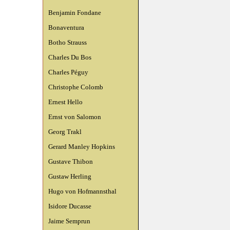
Benjamin Fondane
Bonaventura
Botho Strauss
Charles Du Bos
Charles Péguy
Christophe Colomb
Ernest Hello
Ernst von Salomon
Georg Trakl
Gerard Manley Hopkins
Gustave Thibon
Gustaw Herling
Hugo von Hofmannsthal
Isidore Ducasse
Jaime Semprun