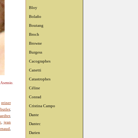
Bloy
Bolaño
Boutang
Broch
Browne
Burgess
Cacographes
Canetti
Catastrophes
n Asensio.
Céline
Conrad
,
reiner
Cristina Campo
butler
,
Dante
aedter
,
e
,
jean
Dantec
ernaud
,
Darien