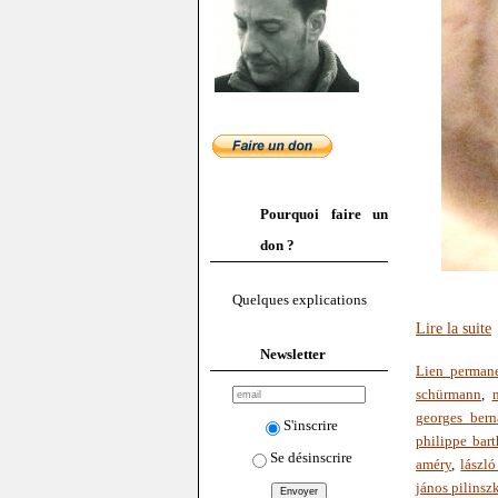
Pourquoi faire un
don ?
Quelques explications
Lire la suite
Newsletter
Lien perman
schürmann
,
georges bern
S'inscrire
philippe bart
Se désinscrire
améry
,
lászló
jános pilinsz