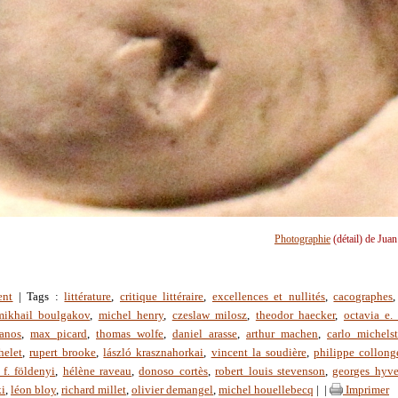
Photographie
(détail) de Jua
ent
| Tags :
littérature
,
critique littéraire
,
excellences et nullités
,
cacographes
mikhail boulgakov
,
michel henry
,
czeslaw milosz
,
theodor haecker
,
octavia e. 
anos
,
max picard
,
thomas wolfe
,
daniel arasse
,
arthur machen
,
carlo michelst
helet
,
rupert brooke
,
lászló krasznahorkai
,
vincent la soudière
,
philippe collong
 f. földenyi
,
hélène raveau
,
donoso cortès
,
robert louis stevenson
,
georges hyv
ki
,
léon bloy
,
richard millet
,
olivier demangel
,
michel houellebecq
|
|
Imprimer