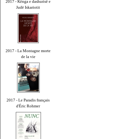
2017 - Kënga e dashurisë e
Judë Iskariotit
2017 - La Montagne morte
de la vie
2017 - Le Paradis français
d'Éric Rohmer