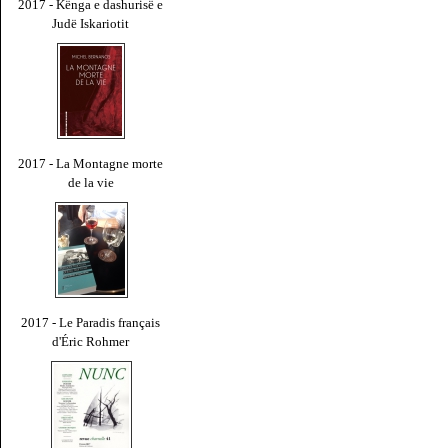
2017 - Kënga e dashurisë e
Judë Iskariotit
2017 - La Montagne morte
de la vie
2017 - Le Paradis français
d'Éric Rohmer