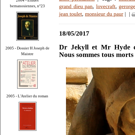
2004 - Études
grand dieu pan
,
lovecraft
,
gerorg
bernanosiennes, n°23
jean toulet
,
monsieur du paur
|
|
18/05/2017
Dr Jekyll et Mr Hyde d
2005 - Dossier H Joseph de
Nous sommes tous morts 
Maistre
2005 - L'Atelier du roman