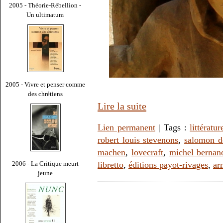
2005 - Théorie-Rébellion -
Un ultimatum
2005 - Vivre et penser comme
des chrétiens
Lire la suite
Lien permanent
| Tags :
littératur
robert louis stevenons
,
salomon de
machen
,
lovecraft
,
michel bernan
2006 - La Critique meurt
libretto
,
éditions payot-rivages
,
ar
jeune