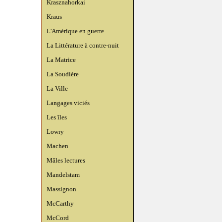
Krasznahorkai
Kraus
L'Amérique en guerre
La Littérature à contre-nuit
La Matrice
La Soudière
La Ville
Langages viciés
Les îles
Lowry
Machen
Mâles lectures
Mandelstam
Massignon
McCarthy
McCord