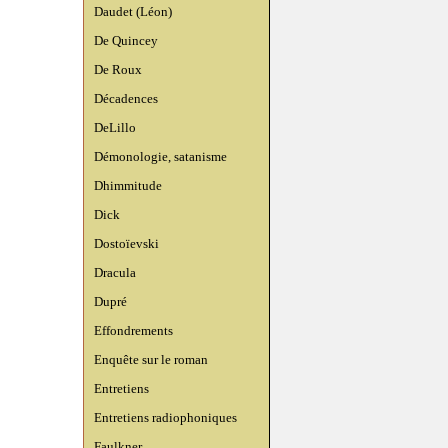
Daudet (Léon)
De Quincey
De Roux
Décadences
DeLillo
Démonologie, satanisme
Dhimmitude
Dick
Dostoïevski
Dracula
Dupré
Effondrements
Enquête sur le roman
Entretiens
Entretiens radiophoniques
Faulkner