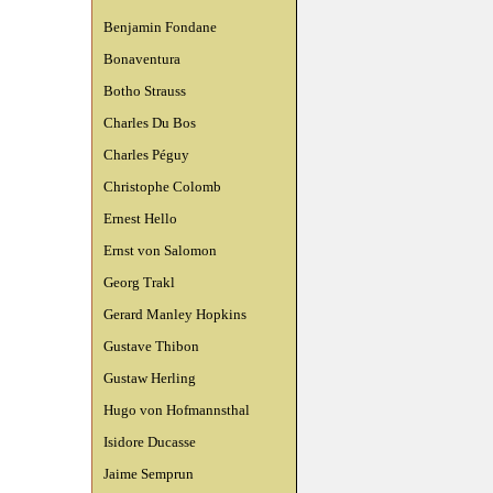
Benjamin Fondane
Bonaventura
Botho Strauss
Charles Du Bos
Charles Péguy
Christophe Colomb
Ernest Hello
Ernst von Salomon
Georg Trakl
Gerard Manley Hopkins
Gustave Thibon
Gustaw Herling
Hugo von Hofmannsthal
Isidore Ducasse
Jaime Semprun