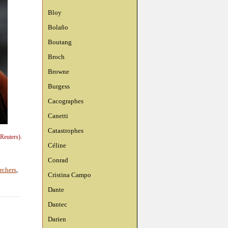
Bloy
Bolaño
Boutang
Broch
Browne
Burgess
Cacographes
Canetti
Catastrophes
Reuters).
Céline
Conrad
archers
,
Cristina Campo
Dante
Dantec
Darien