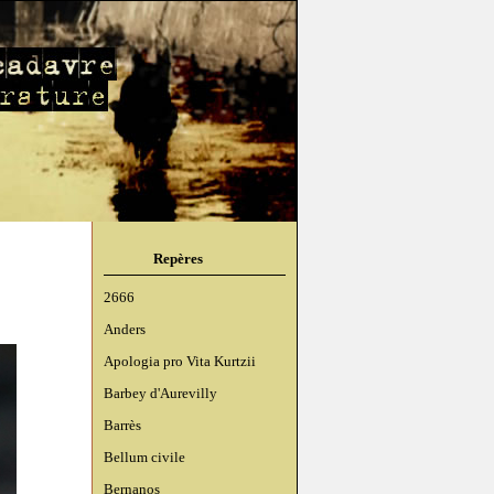
Repères
2666
Anders
Apologia pro Vita Kurtzii
Barbey d'Aurevilly
Barrès
Bellum civile
Bernanos