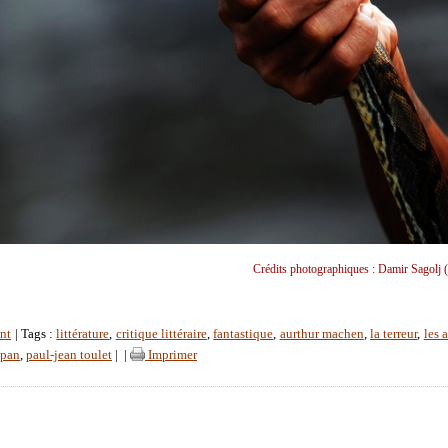
Crédits photographiques : Damir Sagolj (
nt
| Tags :
littérature
,
critique littéraire
,
fantastique
,
aurthur machen
,
la terreur
,
les 
 pan
,
paul-jean toulet
|
|
Imprimer