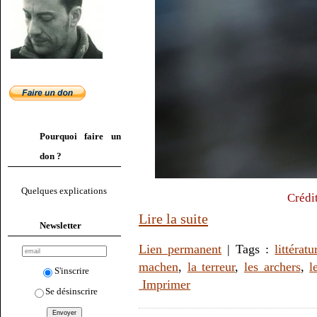
Pourquoi faire un
don ?
Quelques explications
Crédi
Lire la suite
Newsletter
Lien permanent
| Tags :
littératu
machen
,
la terreur
,
les archers
,
l
S'inscrire
Imprimer
Se désinscrire