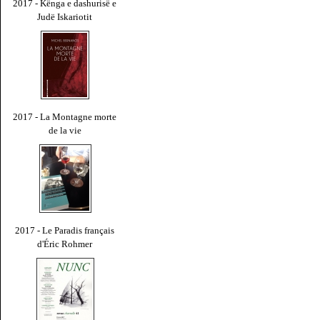
2017 - Kënga e dashurisë e
Judë Iskariotit
2017 - La Montagne morte
de la vie
2017 - Le Paradis français
d'Éric Rohmer