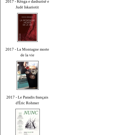
2017 - Kënga e dashurisë e
Judë Iskariotit
2017 - La Montagne morte
de la vie
2017 - Le Paradis français
d'Éric Rohmer