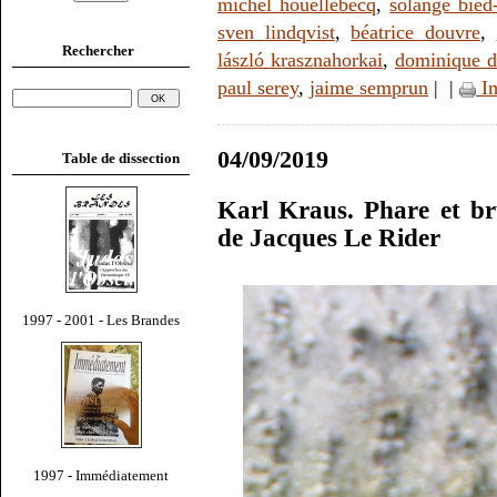
michel houellebecq
,
solange bied
sven lindqvist
,
béatrice douvre
,
Rechercher
lászló krasznahorkai
,
dominique d
paul serey
,
jaime semprun
|
|
Im
04/09/2019
Table de dissection
Karl Kraus. Phare et br
de Jacques Le Rider
1997 - 2001 - Les Brandes
1997 - Immédiatement