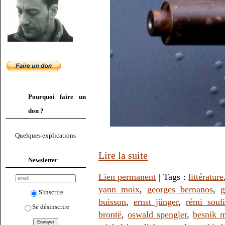
Pourquoi faire un
don ?
Quelques explications
Lire la suite
Newsletter
Lien permanent
| Tags :
littérature
yann moix
,
georges bernanos
,
g
S'inscrire
buisson
,
ernst jünger
,
rémi souli
Se désinscrire
brontë
,
oswald spengler
,
besnik m