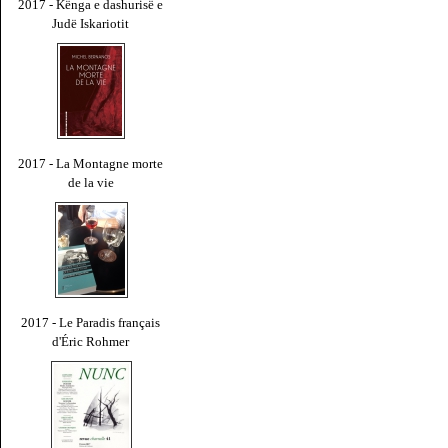
2017 - Kënga e dashurisë e
Judë Iskariotit
2017 - La Montagne morte
de la vie
2017 - Le Paradis français
d'Éric Rohmer