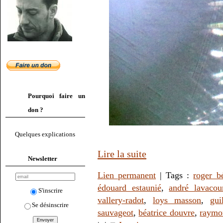
Pourquoi faire un
don ?
Quelques explications
Lire la suite
Newsletter
Lien permanent
| Tags :
roger b
édouard estaunié
,
andré lavacou
S'inscrire
vallery-radot
,
loys masson
,
gui
Se désinscrire
sauvageot
,
béatrice douvre
,
raymo