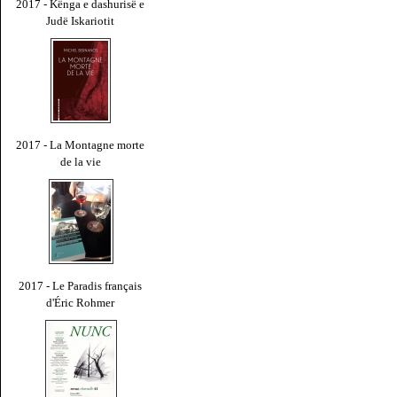
2017 - Kënga e dashurisë e
Judë Iskariotit
2017 - La Montagne morte
de la vie
2017 - Le Paradis français
d'Éric Rohmer