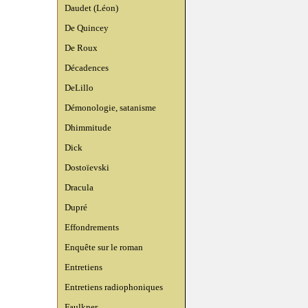
Daudet (Léon)
De Quincey
De Roux
Décadences
DeLillo
Démonologie, satanisme
Dhimmitude
Dick
Dostoïevski
Dracula
Dupré
Effondrements
Enquête sur le roman
Entretiens
Entretiens radiophoniques
Faulkner