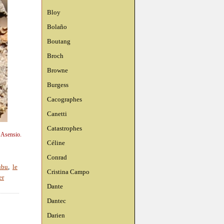
Bloy
Bolaño
Boutang
Broch
Browne
Burgess
Cacographes
Canetti
Catastrophes
n Asensio.
Céline
Conrad
ubu
,
le
Cristina Campo
er
Dante
Dantec
Darien