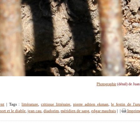
Photographie
(détail) de Jua
ent
| Tags :
littérature
,
critique littéraire
,
pierre adrien ekman
,
le festin de l'ur
mort et le diable
,
jean cau
,
diadorim
,
méridien de sang
,
edgar maufrais
|
|
Imprim