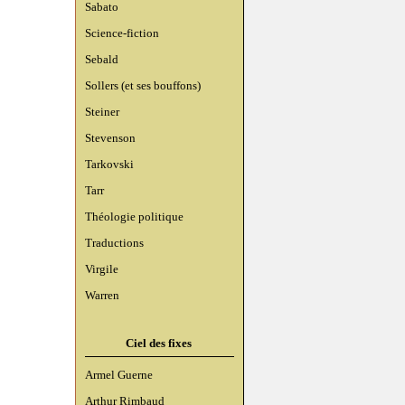
Sabato
Science-fiction
Sebald
Sollers (et ses bouffons)
Steiner
Stevenson
Tarkovski
Tarr
Théologie politique
Traductions
Virgile
Warren
Ciel des fixes
Armel Guerne
Arthur Rimbaud