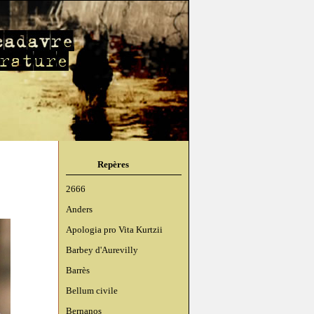
Repères
2666
Anders
Apologia pro Vita Kurtzii
Barbey d'Aurevilly
Barrès
Bellum civile
Bernanos