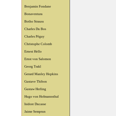
Benjamin Fondane
Bonaventura
Botho Strauss
Charles Du Bos
Charles Péguy
Christophe Colomb
Ernest Hello
Ernst von Salomon
Georg Trakl
Gerard Manley Hopkins
Gustave Thibon
Gustaw Herling
Hugo von Hofmannsthal
Isidore Ducasse
Jaime Semprun