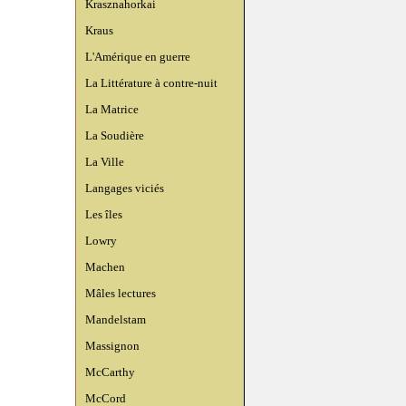
Krasznahorkai
Kraus
L'Amérique en guerre
La Littérature à contre-nuit
La Matrice
La Soudière
La Ville
Langages viciés
Les îles
Lowry
Machen
Mâles lectures
Mandelstam
Massignon
McCarthy
McCord