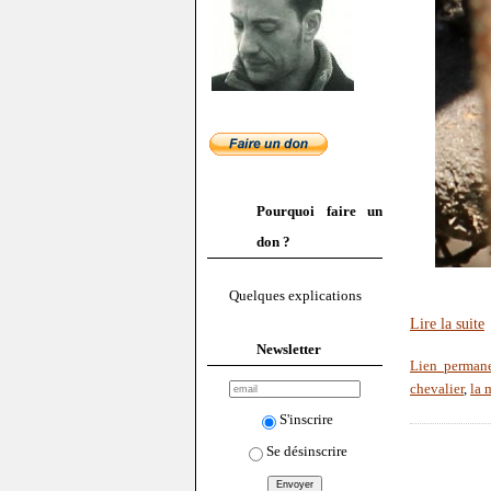
Pourquoi faire un
don ?
Quelques explications
Lire la suite
Newsletter
Lien perman
chevalier
,
la 
S'inscrire
Se désinscrire