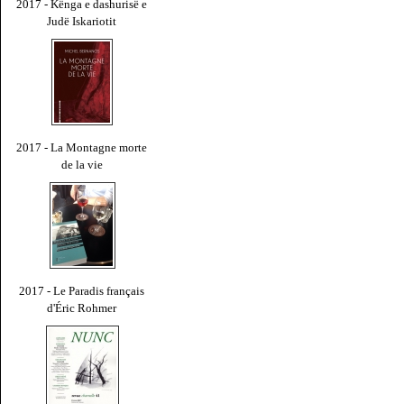
2017 - Kënga e dashurisë e
Judë Iskariotit
2017 - La Montagne morte
de la vie
2017 - Le Paradis français
d'Éric Rohmer