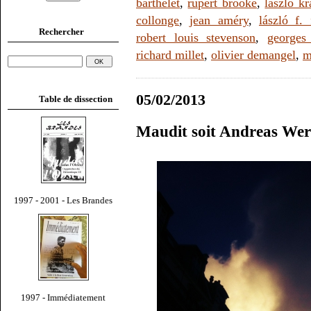
barthelet
,
rupert brooke
,
lászló k
collonge
,
jean améry
,
lászló f. 
Rechercher
robert louis stevenson
,
georges
richard millet
,
olivier demangel
,
m
05/02/2013
Table de dissection
Maudit soit Andreas Wer
1997 - 2001 - Les Brandes
1997 - Immédiatement