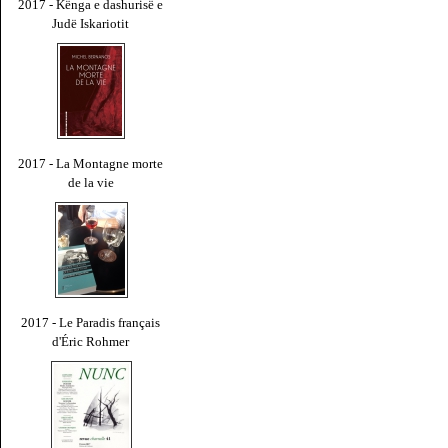
2017 - Kënga e dashurisë e
Judë Iskariotit
2017 - La Montagne morte
de la vie
2017 - Le Paradis français
d'Éric Rohmer