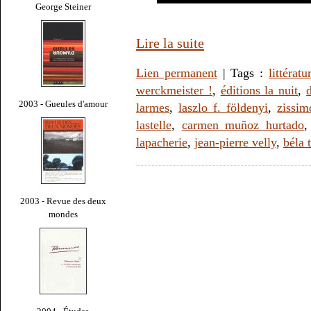
George Steiner
Lire la suite
Lien permanent
| Tags :
littératu
werckmeister !
,
éditions la nuit
,
2003 - Gueules d'amour
larmes
,
laszlo f. földenyi
,
zissim
lastelle
,
carmen muñoz hurtado
lapacherie
,
jean-pierre velly
,
béla t
2003 - Revue des deux
mondes