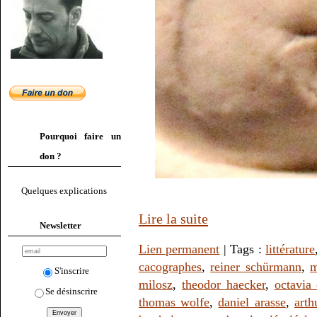
Pourquoi faire un
don ?
Quelques explications
Lire la suite
Newsletter
Lien permanent
| Tags :
littérature
cacographes
,
reiner schürmann
,
m
S'inscrire
milosz
,
theodor haecker
,
octavia 
Se désinscrire
thomas wolfe
,
daniel arasse
,
art