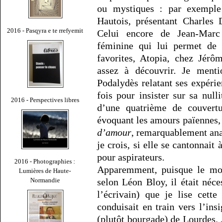
ou mystiques : par exemple
Hautois, présentant Charle
2016 - Pasqyra e te rrefyemit
Celui encore de Jean-Marc 
féminine qui lui permet de 
favorites, Atopia, chez Jérô
assez à découvrir. Je menti
Podalydès relatant ses expérien
fois pour insister sur sa null
2016 - Perspectives libres
d’une quatrième de couvertu
évoquant les amours païennes, 
d’amour
, remarquablement ana
je crois, si elle se cantonnait 
pour aspirateurs.
2016 - Photographies :
Apparemment, puisque le mot
Lumières de Haute-
Normandie
selon Léon Bloy, il était néce
l’écrivain) que je lise cett
conduisait en train vers l’ins
(plutôt bourgade) de Lourdes. 