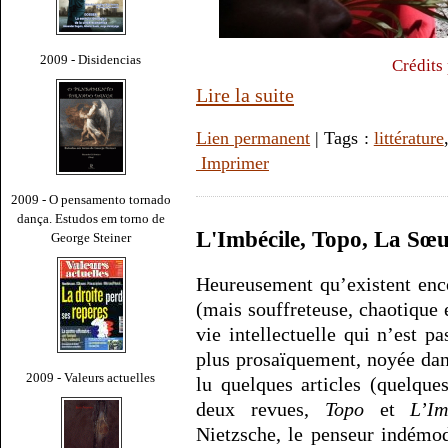
2009 - Disidencias
Crédits
Lire la suite
Lien permanent
| Tags :
littérature
Imprimer
2009 - O pensamento tornado
dança. Estudos em torno de
L'Imbécile, Topo, La Sœu
George Steiner
Heureusement qu’existent encor
(mais souffreteuse, chaotique e
vie intellectuelle qui n’est p
plus prosaïquement, noyée dans
2009 - Valeurs actuelles
lu quelques articles (quelque
deux revues,
Topo
et
L’Im
Nietzsche, le penseur indémo