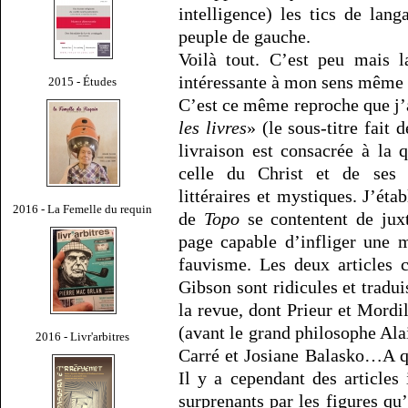
intelligence) les tics de lang
peuple de gauche.
Voilà tout. C’est peu mais la
intéressante à mon sens même 
2015 - Études
C’est ce même reproche que j’
les livres
» (le sous-titre fait 
livraison est consacrée à la 
celle du Christ et de ses r
littéraires et mystiques. J’éta
2016 - La Femelle du requin
de
Topo
se contentent de jux
page capable d’infliger une 
fauvisme. Les deux articles
Gibson sont ridicules et tradui
la revue, dont Prieur et Mordil
(avant le grand philosophe Ala
2016 - Livr'arbitres
Carré et Josiane Balasko…A q
Il y a cependant des articles i
surprenants par les figures qu’