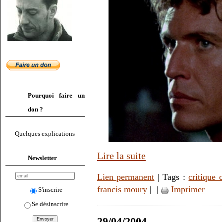
Pourquoi faire un
don ?
Quelques explications
Lire la suite
Newsletter
Lien permanent
| Tags :
critique
francis moury
|
|
Imprimer
S'inscrire
Se désinscrire
29/04/2004