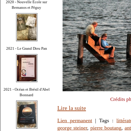
2020 - Nouvelle École sur
Bernanos et Péguy
2021 - Le Grand Dieu Pan
2021 - Océan et Brésil d'Abel
Bonnard
Crédits p
Lire la suite
Lien permanent
| Tags :
littéra
george steiner
,
pierre boutang
,
an