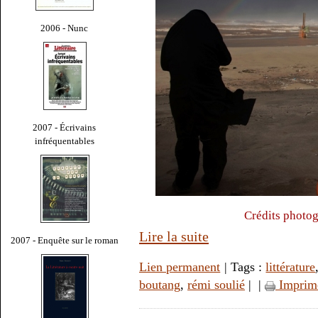
2006 - Nunc
2007 - Écrivains
infréquentables
Crédits photog
Lire la suite
2007 - Enquête sur le roman
Lien permanent
| Tags :
littérature
boutang
,
rémi soulié
|
|
Imprim