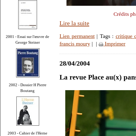
Crédits p
Lire la suite
Lien permanent
| Tags :
critique
2001 - Essai sur l'œuvre de
George Steiner
francis moury
|
|
Imprimer
28/04/2004
La revue Place au(x) pans
2002 - Dossier H Pierre
Boutang
2003 - Cahier de l'Herne