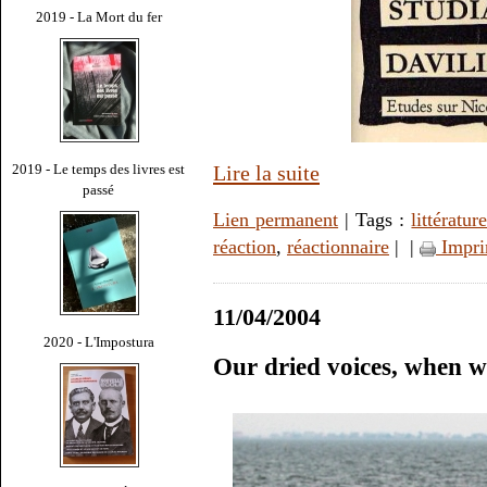
2019 - La Mort du fer
Lire la suite
2019 - Le temps des livres est
passé
Lien permanent
| Tags :
littératur
réaction
,
réactionnaire
|
|
Impri
11/04/2004
2020 - L'Impostura
Our dried voices, when we