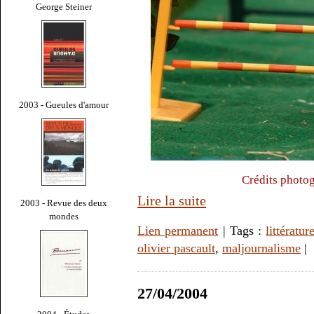
George Steiner
2003 - Gueules d'amour
Crédits photo
Lire la suite
2003 - Revue des deux
mondes
Lien permanent
| Tags :
littératur
olivier pascault
,
maljournalisme
|
27/04/2004