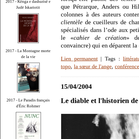
2017 - Kënga e dashurisë e
que Pétrarque, Anders ou Hil
Judë Iskariotit
colonnes à des auteurs cont
clientèle
de cueilleurs de cha
spécialisés dans l’ode aux peti
le «
cahier de création
» d
convaincre) qui en déparent la 
2017 - La Montagne morte
de la vie
Lien permanent
| Tags :
littérat
topo
,
la sœur de l'ange
,
conférenc
15/04/2004
Le diable et l'historien
2017 - Le Paradis français
d'Éric Rohmer