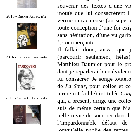
souvenir des textes d’une v
inouïe que lui consacrèrent 
2016 - Raskar Kapac, n°2
verrue miraculeuse (au superb
toute conception d’une foi exi
sans hésitation, d’une vulgarit
!, commerçante.
Il fallait donc, aussi, que
(parcourir seulement, hélas
2016 - Trois cent soixante
Matthieu Baumier pour le p
dont je reparlerai bien évidem
lui consacrer. Je songe toutef
de
La Sœur
, pour celles et c
terme est faible) intitulée
Con
2017 - Collectif Tarkovski
qui, à présent, dirige une col
suis de même certain que Mat
belle revue de sombrer dans le
l’impardonnable défaut d
lorsqu’elle publie des textes 