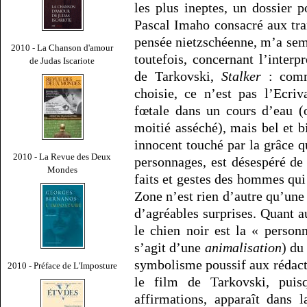
les plus ineptes, un dossier p
Pascal Imaho consacré aux tra
pensée nietzschéenne, m’a semb
2010 - La Chanson d'amour
toutefois, concernant l’interp
de Judas Iscariote
de Tarkovski,
Stalker
: comme
choisie, ce n’est pas l’Ecriv
fœtale dans un cours d’eau (
moitié asséché), mais bel et b
innocent touché par la grâce qu
2010 - La Revue des Deux
personnages, est désespéré de 
Mondes
faits et gestes des hommes qui
Zone n’est rien d’autre qu’une 
d’agréables surprises. Quant a
le chien noir est la « person
s’agit d’une
animalisation
) du
symbolisme poussif aux rédact
2010 - Préface de L'Imposture
le film de Tarkovski, puis
affirmations, apparaît dans 