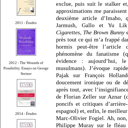
exclue, puis suit le stalker e
approximations me paraissent
deuxième article d’Imaho, 
2011 - Études
Jarmush, Gallo et Yu Lik
Cigarettes
,
The Brown Bunny
près tout ce qui m’a frappé d
hormis peut-être l’article 
phénomène du fanatisme (qu
évidence : aujourd’hui, le
2012 - The Wounds of
musulmans). J’évoque rapide
Possibility. Essays on George
Steiner
Pajak sur François Holland
doucement ironique ou de dén
après tout, avec l’insignifian
de Florian Zeller sur Aznar (
poncifs et critiques d’arrière
espagnol) et, enfin, le meilleur
2014 - Études
Marc-Olivier Fogiel. Ah, non, j
Philippe Muray sur le fléau 