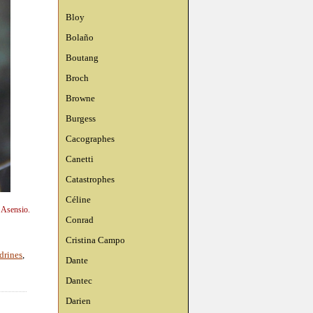
Bloy
Bolaño
Boutang
Broch
Browne
Burgess
Cacographes
Canetti
Catastrophes
Céline
n Asensio.
Conrad
Cristina Campo
drines
,
Dante
Dantec
Darien