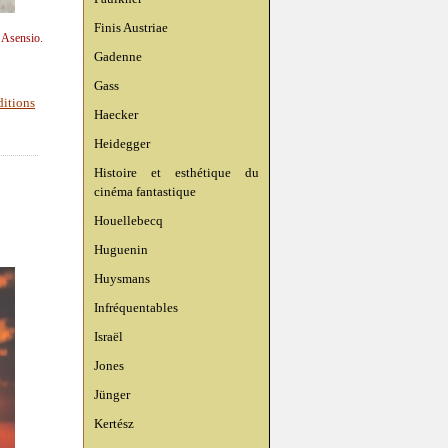
Finis Austriae
n Asensio.
Gadenne
Gass
ditions
Haecker
Heidegger
Histoire et esthétique du
cinéma fantastique
Houellebecq
Huguenin
Huysmans
Infréquentables
Israël
Jones
Jünger
Kertész