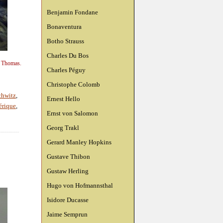
Benjamin Fondane
Bonaventura
Botho Strauss
Charles Du Bos
 Thomas.
Charles Péguy
Christophe Colomb
chwitz
,
Ernest Hello
mérique
,
Ernst von Salomon
Georg Trakl
Gerard Manley Hopkins
Gustave Thibon
Gustaw Herling
Hugo von Hofmannsthal
Isidore Ducasse
Jaime Semprun