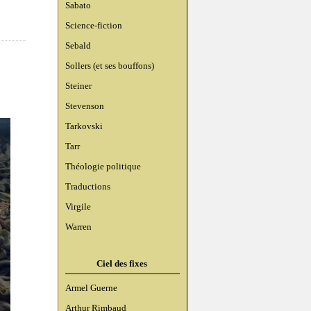
Sabato
Science-fiction
Sebald
Sollers (et ses bouffons)
Steiner
Stevenson
Tarkovski
Tarr
Théologie politique
Traductions
Virgile
Warren
Ciel des fixes
Armel Guerne
Arthur Rimbaud