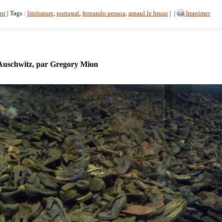
nt
| Tags :
littérature
,
portugal
,
fernando pessoa
,
arnaul le brusq
|
|
Imprimer
Auschwitz, par Gregory Mion