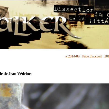
« 2014-09
|
Page d'accueil
|
201
e de Jean Védrines