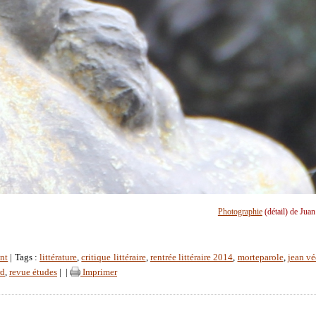
Photographie
(détail) de Jua
nt
| Tags :
littérature
,
critique littéraire
,
rentrée littéraire 2014
,
morteparole
,
jean vé
rd
,
revue études
|
|
Imprimer