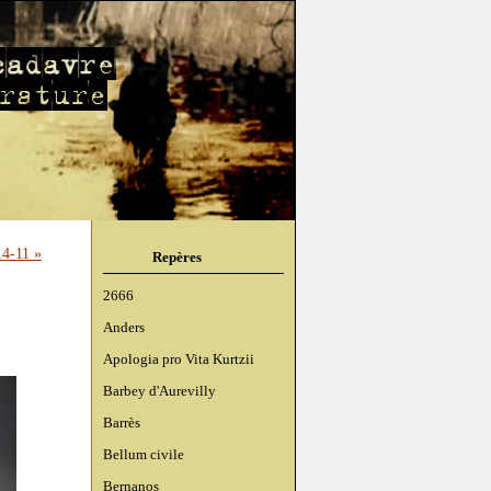
4-11 »
Repères
2666
Anders
Apologia pro Vita Kurtzii
Barbey d'Aurevilly
Barrès
Bellum civile
Bernanos