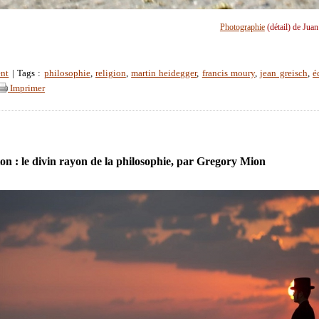
Photographie
(détail) de Jua
nt
| Tags :
philosophie
,
religion
,
martin heidegger
,
francis moury
,
jean greisch
,
é
Imprimer
ton : le divin rayon de la philosophie, par Gregory Mion