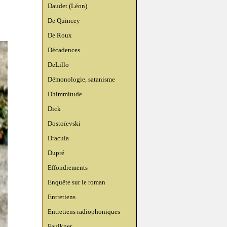
Daudet (Léon)
De Quincey
De Roux
Décadences
DeLillo
Démonologie, satanisme
Dhimmitude
Dick
Dostoïevski
Dracula
Dupré
Effondrements
Enquête sur le roman
Entretiens
Entretiens radiophoniques
Faulkner