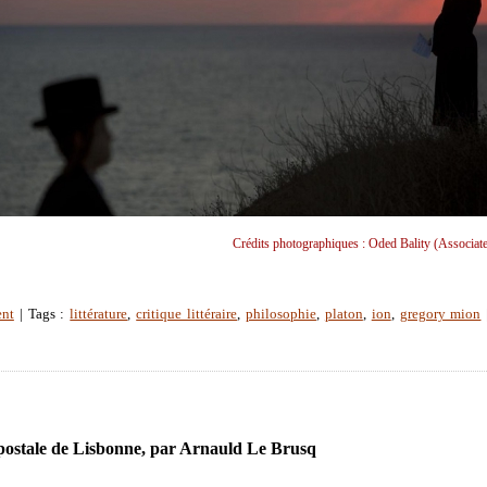
Crédits photographiques : Oded Bality (Associate
ent
| Tags :
littérature
,
critique littéraire
,
philosophie
,
platon
,
ion
,
gregory mion
postale de Lisbonne, par Arnauld Le Brusq