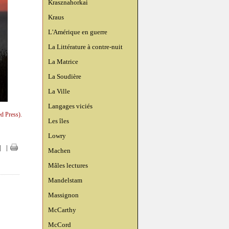
Krasznahorkai
Kraus
L'Amérique en guerre
La Littérature à contre-nuit
La Matrice
La Soudière
La Ville
Langages viciés
d Press).
Les îles
Lowry
|
|
Machen
Mâles lectures
Mandelstam
Massignon
McCarthy
McCord