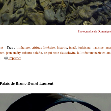
Photographie de Dominique
ent
| Tags :
littérature
,
critique littéraire
,
histoire
,
israël
,
judaïsme
,
nazisme
,
aus
ben
,
jean améry
,
roberto bolaño
,
ce qui reste d'auschwitz
,
la littérature nazie en a
|
|
Imprimer
 Palais de Bruno Deniel-Laurent