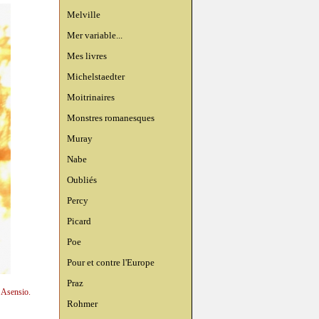
Melville
Mer variable...
Mes livres
Michelstaedter
Moitrinaires
Monstres romanesques
Muray
Nabe
Oubliés
Percy
Picard
Poe
Pour et contre l'Europe
Praz
n Asensio.
Rohmer