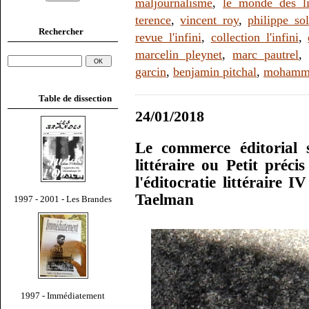
maljournalisme
,
le monde des li
terence
,
vincent roy
,
philippe sol
Rechercher
revue l'infini
,
collection l'infini
,
marcelin pleynet
,
marc pautrel
garcin
,
benjamin pitchal
,
mohamme
Table de dissection
24/01/2018
Le commerce éditorial 
littéraire ou Petit préci
l'éditocratie littéraire
Taelman
1997 - 2001 - Les Brandes
1997 - Immédiatement