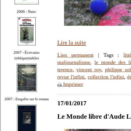
2006 - Nunc
Lire la suite
2007 - Écrivains
Lien permanent
| Tags :
litt
infréquentables
maljournalisme
,
le monde des li
terence
,
vincent roy
,
philippe sol
revue l'infini
,
collection l'infini
,
é
Imprimer
2007 - Enquête sur le roman
17/01/2017
Le Monde libre d'Aude L