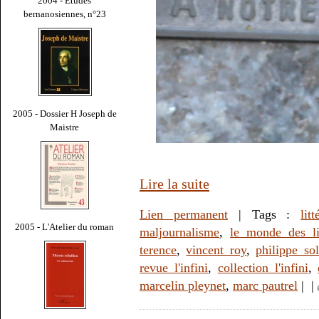
2004 - Études
bernanosiennes, n°23
2005 - Dossier H Joseph de
Maistre
Lire la suite
Lien permanent
| Tags :
litt
2005 - L'Atelier du roman
maljournalisme
,
le monde des li
terence
,
vincent roy
,
philippe sol
revue l'infini
,
collection l'infini
,
marcelin pleynet
,
marc pautrel
|
|