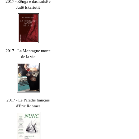
2017 - Kënga e dashurisë e
Judë Iskariotit
2017 - La Montagne morte
de la vie
2017 - Le Paradis français
d'Éric Rohmer