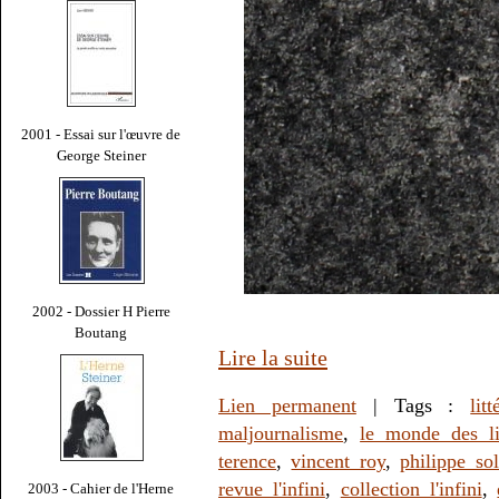
2001 - Essai sur l'œuvre de
George Steiner
2002 - Dossier H Pierre
Boutang
Lire la suite
Lien permanent
| Tags :
litt
maljournalisme
,
le monde des li
terence
,
vincent roy
,
philippe sol
revue l'infini
,
collection l'infini
,
2003 - Cahier de l'Herne