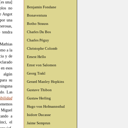
[es una]
Benjamin Fondane
plos no
ne Angot
Bonaventura
 por una
Botho Strauss
merosas,
Charles Du Bos
o tendra
Charles Péguy
 Mathias
Christophe Colomb
omo a la
cia y de
Ernest Hello
clarado
Ernst von Salomon
 en esos
Georg Trakl
, algún
para su
Gerard Manley Hopkins
ninguna
Gustave Thibon
ido. Las
ibilidad
Gustaw Herling
 tenemos
Hugo von Hofmannsthal
 Miguel
Isidore Ducasse
cando a
inci, el
Jaime Semprun