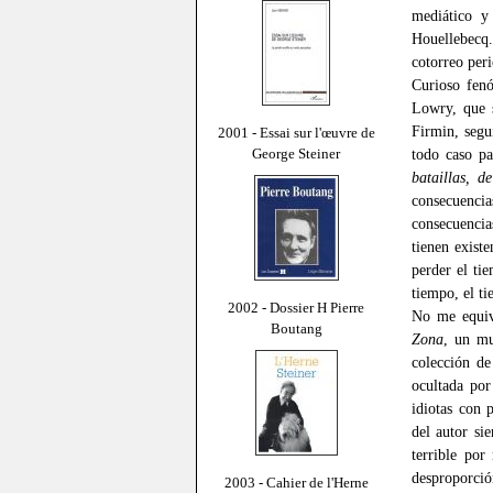
mediático 
Houellebecq
cotorreo peri
Curioso fenó
Lowry, que 
Firmin, segu
2001 - Essai sur l'œuvre de
George Steiner
todo caso pa
bataillas, d
consecuenc
consecuencia
tienen exist
perder el ti
tiempo, el ti
2002 - Dossier H Pierre
No me equiv
Boutang
Zona
, un mu
colección de
ocultada por
idiotas con 
del autor si
terrible por
desproporció
2003 - Cahier de l'Herne