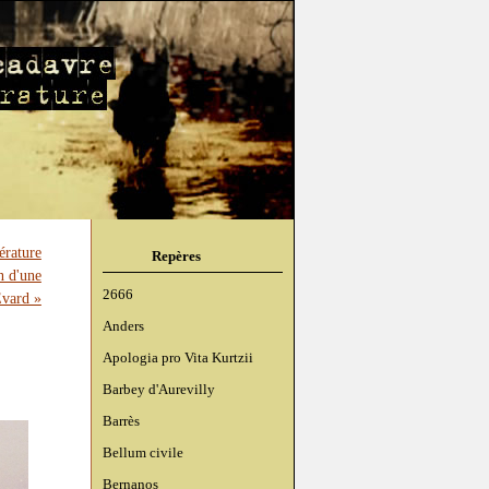
érature
Repères
n d'une
2666
Evard »
Anders
Apologia pro Vita Kurtzii
Barbey d'Aurevilly
Barrès
Bellum civile
Bernanos