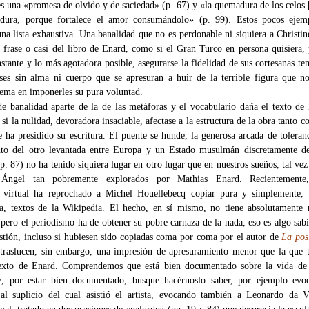
es una «promesa de olvido y de saciedad» (p. 67) y «la quemadura de los celos 
dura, porque fortalece el amor consumándolo» (p. 99). Estos pocos ejem
una lista exhaustiva. Una banalidad que no es perdonable ni siquiera a Christi
 frase o casi del libro de Enard, como si el Gran Turco en persona quisiera,
stante y lo más agotadora posible, asegurarse la fidelidad de sus cortesanas te
ses sin alma ni cuerpo que se apresuran a huir de la terrible figura que n
ema en imponerles su pura voluntad.
e banalidad aparte de la de las metáforas y el vocabulario daña el texto de
i la nulidad, devoradora insaciable, afectase a la estructura de la obra tanto c
e ha presidido su escritura. El puente se hunde, la generosa arcada de toleran
nto del otro levantada entre Europa y un Estado musulmán discretamente de
p. 87) no ha tenido siquiera lugar en otro lugar que en nuestros sueños, tal vez
Ángel tan pobremente explorados por Mathias Enard. Recientemente
lo virtual ha reprochado a Michel Houellebecq copiar pura y simplemente, 
a, textos de la Wikipedia. El hecho, en sí mismo, no tiene absolutamente 
 pero el periodismo ha de obtener su pobre carnaza de la nada, eso es algo sab
estión, incluso si hubiesen sido copiadas coma por coma por el autor de
La pos
 traslucen, sin embargo, una impresión de apresuramiento menor que la que
texto de Enard. Comprendemos que está bien documentado sobre la vida de
, por estar bien documentado, busque hacérnoslo saber, por ejemplo evo
al suplicio del cual asistió el artista, evocando también a Leonardo da V