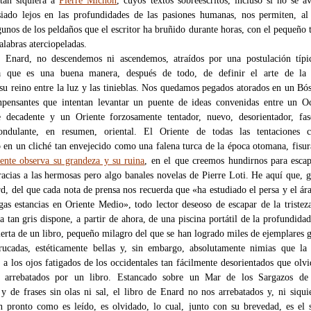
 tan siquiera a
Pierre Michon
, cuyos textos sobreescritos, incluso si no se a
iado lejos en las profundidades de las pasiones humanas, nos permiten, al
gunos de los peldaños que el escritor ha bruñido durante horas, con el pequeño 
alabras aterciopeladas.
 Enard, no descendemos ni ascendemos, atraídos por una postulación típi
na que es una buena manera, después de todo, de definir el arte de la 
 su reino entre la luz y las tinieblas. Nos quedamos pegados atorados en un Bó
npensantes que intentan levantar un puente de ideas convenidas entre un O
 decadente y un Oriente forzosamente tentador, nuevo, desorientador, fasc
 ondulante, en resumen, oriental. El Oriente de todas las tentaciones ca
 en un cliché tan envejecido como una falena turca de la época otomana, fisur
ente observa su grandeza y su ruina
, en el que creemos hundirnos para esca
racias a las hermosas pero algo banales novelas de Pierre Loti. He aquí que, g
d, del que cada nota de prensa nos recuerda que «ha estudiado el persa y el ár
gas estancias en Oriente Medio», todo lector deseoso de escapar de la tristez
a tan gris dispone, a partir de ahora, de una piscina portátil de la profundida
erta de un libro, pequeño milagro del que se han logrado miles de ejemplares g
trucadas, estéticamente bellas y, sin embargo, absolutamente nimias que la
e a los ojos fatigados de los occidentales tan fácilmente desorientados que olv
er arrebatados por un libro. Estancado sobre un Mar de los Sargazos de
 y de frases sin olas ni sal, el libro de Enard no nos arrebatados y, ni siqui
 pronto como es leído, es olvidado, lo cual, junto con su brevedad, es el