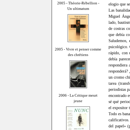
2005 - Théorie-Rébellion -
elogio que se
Un ultimatum
Las banalida
Miguel Ángel
lado, bautis
de costras c
que debía co
Saludemos, e
psicológico.
2005 - Vivre et penser comme
rápido, con 
des chrétiens
debía parece
respondiera a
responderá? 
un cromo chi
tarea (trans
periodistas 
2006 - La Critique meurt
encontrado es
jeune
sé qué perio
el expositor 
Todo es bana
calificativos
del papel» (