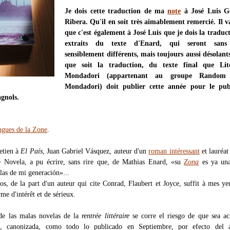
Je dois cette traduction de ma
note
à José Luis G
Ribera. Qu'il en soit très aimablement remercié. Il v
que c'est également à José Luis que je dois la traduc
extraits du texte d'Enard, qui seront sans
sensiblement différents, mais toujours aussi désolant
que soit la traduction, du texte final que Lit
Mondadori (appartenant au groupe Random
Mondadori) doit publier cette année pour le pub
agnols.
angues de la Zone
.
etien à
El País
, Juan Gabriel Vásquez, auteur d'un
roman intéressant
et lauréat
e Novela, a pu écrire, sans rire que, de Mathias Enard, «su
Zona
es ya una
las de mi generación»...
os, de la part d'un auteur qui cite Conrad, Flaubert et Joyce, suffit à mes ye
rme d'intérêt et de sérieux.
de las malas novelas de la
rentrée littéraire
se corre el riesgo de que sea ac
, canonizada, como todo lo publicado en Septiembre, por efecto del a