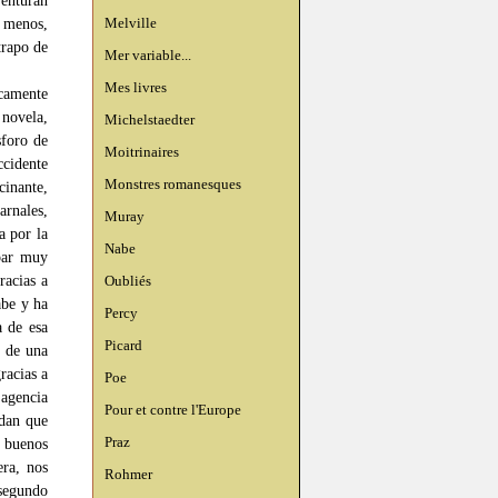
venturan
Melville
 menos,
trapo de
Mer variable...
Mes livres
camente
novela,
Michelstaedter
sforo de
Moitrinaires
ccidente
Monstres romanesques
inante,
rnales,
Muray
a por la
Nabe
par muy
racias a
Oubliés
abe y ha
Percy
a de esa
Picard
d de una
racias a
Poe
 agencia
Pour et contre l'Europe
idan que
Praz
 buenos
era, nos
Rohmer
 segundo