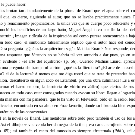
 le puede hacer.
des brotan tan abundantemente de la pluma de Enard que el agua sobre el c
 que, es cierto, siguiendo al autor, que no se lavaba prácticamente nunca. 
mo y renacimiento propiciatorios, la única vez que su cuerpo poco reluciente y 
onoció los beneficios de un largo baño, Miguel Ángel tuvo por fin la idea de
nstruir. ¿Imagen ridícula de la inspiración así como pureza reencontrada a baj
n todo caso, el simbólico falseamiento elíptico que el autor hace del cono
 Otra pregunta. ¿Qué es la arquitectura según Mathias Enard? Nos responde, d
una respuesta que Vitruvio no se habría tal vez atrevido a dar pues, ya en s
r evidente : «el arte del equilibrio» (p. 56). Querido Mathias Enard, apreci
 una pregunta sin trampa ni cartón : ¿qué es la literatura? ¿El arte de la escri
¿O el de la lectura? A menos que me diga usted que se trata de pretender hac
llón, descubierto en algún zoco de Estambul, por una obra culminada? Es a es
formar el barro en oro, la bisutería de vidrio en záfiro) que ciertos de su
parecen en todo caso estar consagrados cuando evocan su libro: llegan a lograrl
ta mañana con mi panadera, que le ha visto en televisión, oído en la radio, leí
dicucho, encontrado en su almacen Fnac favorito, donde su libro está bien expu
totémico de las
corazonadas
.
l en la novela de Enard. Las metáforas sobre todo pero también el uso de los a
. Así el dibujo se vuelve «la herida negra de la tinta, esa caricia crujiente sobre 
p. 65); así también el canto del muezzin es siempre «fraternal» (
ibid.
), «el 