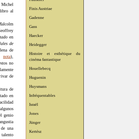
 Michel
Finis Austriae
ibro al
Gadenne
Malcolm
Gass
eoffrey
Haecker
tado
en
ales de
Heidegger
lena de
Histoire et esthétique du
ta
nota
),
cinéma fantastique
estos no
Houellebecq
olamente
rivar de
Huguenin
Huysmans
itura de
Infréquentables
itado en
acilidad
Israël
 algunos
Jones
el genio
angustia
Jünger
n de una
Kertész
 talento