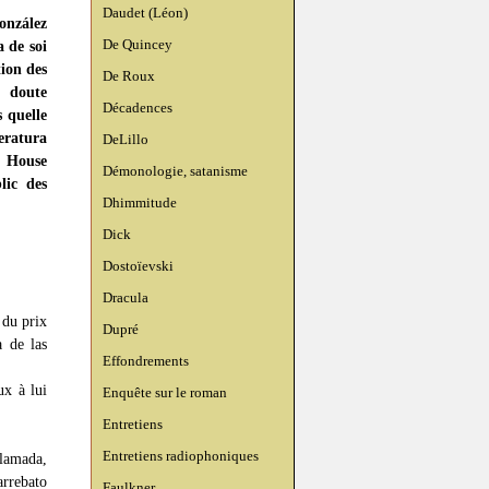
Daudet (Léon)
onzález
De Quincey
a de soi
tion des
De Roux
 doute
Décadences
s quelle
eratura
DeLillo
 House
Démonologie, satanisme
lic des
Dhimmitude
Dick
Dostoïevski
Dracula
 du prix
Dupré
 de las
Effondrements
ux à lui
Enquête sur le roman
Entretiens
Entretiens radiophoniques
lamada,
rrebato
Faulkner