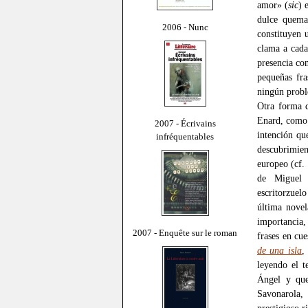
amor» (
sic
) 
dulce quema
2006 - Nunc
constituyen 
clama a cada
presencia con
pequeñas fra
ningún probl
Otra forma d
Enard, como s
2007 - Écrivains
intención qu
infréquentables
descubrimie
europeo (cf. 
de Miguel 
escritorzue
última novel
importancia,
2007 - Enquête sur le roman
frases en cu
de una isla
,
leyendo el 
Ángel y que
Savonarola, 