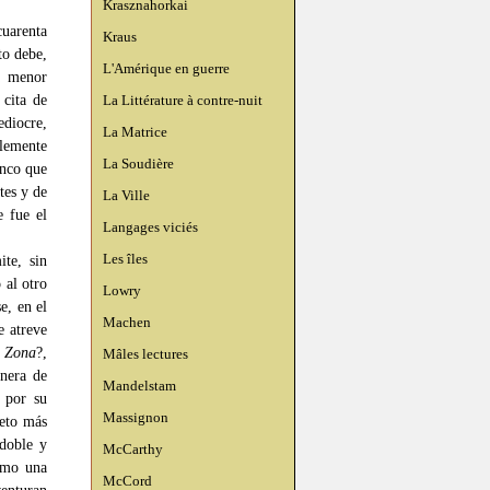
Krasznahorkai
cuarenta
Kraus
to debe,
L'Amérique en guerre
a menor
 cita de
La Littérature à contre-nuit
ediocre,
La Matrice
blemente
La Soudière
anco que
tes y de
La Ville
e fue el
Langages viciés
Les îles
te, sin
 al otro
Lowry
e, en el
Machen
e atreve
,
Zona
?,
Mâles lectures
nera de
Mandelstam
 por su
Massignon
eto más
 doble y
McCarthy
como una
McCord