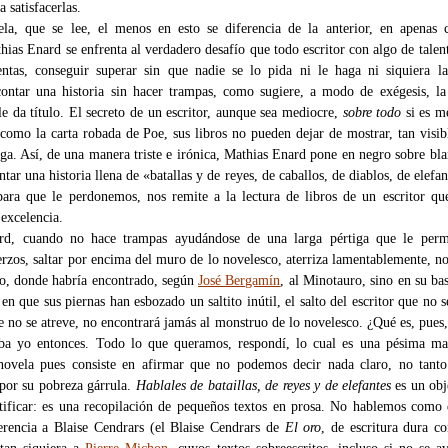
a satisfacerlas.
la, que se lee, el menos en esto se diferencia de la anterior, en apenas 
hias Enard se enfrenta al verdadero desafío que todo escritor con algo de talen
ntas, conseguir superar sin que nadie se lo pida ni le haga ni siquiera l
contar una historia sin hacer trampas, como sugiere, a modo de exégesis, la
le da título. El secreto de un escritor, aunque sea mediocre,
sobre todo
si es m
 como la carta robada de Poe, sus libros no pueden dejar de mostrar, tan visi
ga. Así, de una manera triste e irónica, Mathias Enard pone en negro sobre bl
ntar una historia llena de «batallas y de reyes, de caballos, de diablos, de elefan
para que le perdonemos, nos remite a la lectura de libros de un escritor qu
 excelencia.
rd, cuando no hace trampas ayudándose de una larga pértiga que le permi
rzos, saltar por encima del muro de lo novelesco, aterriza lamentablemente, no
o, donde habría encontrado, según
José Bergamín
, al Minotauro, sino en su bas
n que sus piernas han esbozado un saltito inútil, el salto del escritor que no s
e no se atreve, no encontrará jamás al monstruo de lo novelesco. ¿Qué es, pues
ba yo entonces. Todo lo que queramos, respondí, lo cual es una pésima ma
novela pues consiste en afirmar que no podemos decir nada claro, no tanto
 por su pobreza gárrula.
Hablales de bataillas, de reyes y de elefantes
es un obj
ntificar: es una recopilación de pequeños textos en prosa. No hablemos como
erencia a Blaise Cendrars (el Blaise Cendrars de
El oro
, de escritura dura 