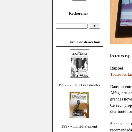
Rechercher
Table de dissection
lecteurs esp
Rappel
Toutes les l
1997 - 2001 - Les Brandes
Dans un entr
Alfaguara d
grandes nove
Ce seul prop
ôter toute fo
Siendo una 
1997 - Immédiatement
recomendada