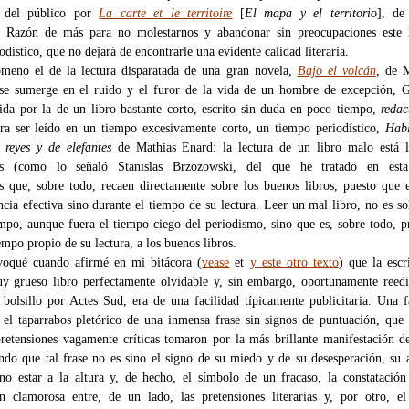
y del público por
La carte et le territoire
[
El mapa y el territorio
], de
. Razón de más para no molestarnos y abandonar sin preocupaciones este l
odístico, que no dejará de encontrarle una evidente calidad literaria.
meno el de la lectura disparatada de una gran novela,
Bajo el volcán
, de 
se sumerge en el ruido y el furor de la vida de un hombre de excepción, G
ida por la de un libro bastante corto, escrito sin duda en poco tiempo,
redac
ra ser leído en un tiempo excesivamente corto, un tiempo periodístico,
Habl
e reyes y de elefantes
de Mathias Enard: la lectura de un libro malo está l
ias (como lo señaló Stanislas Brzozowski, del que he tratado en es
s que, sobre todo, recaen directamente sobre los buenos libros, puesto que 
encia efectiva sino durante el tiempo de su lectura. Leer un mal libro, no es s
empo, aunque fuera el tiempo ciego del periodismo, sino que es, sobre todo, p
empo propio de su lectura, a los buenos libros.
oqué cuando afirmé en mi bitácora (
vease
et
y este otro texto
) que la escr
y grueso libro perfectamente olvidable y, sin embargo, oportunamente reed
 bolsillo por Actes Sud, era de una facilidad típicamente publicitaria. Una f
 el taparrabos pletórico de una inmensa frase sin signos de puntuación, que
pretensiones vagamente críticas tomaron por la más brillante manifestación d
endo que tal frase no es sino el signo de su miedo y de su desesperación, su 
 no estar a la altura y, de hecho, el símbolo de un fracaso, la constatació
n clamorosa entre, de un lado, las pretensiones literarias y, por otro, el