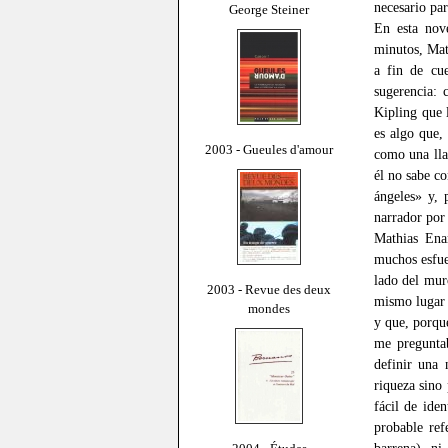
necesario par
George Steiner
En esta nove
minutos, Mat
a fin de cue
sugerencia: 
Kipling que 
es algo que,
2003 - Gueules d'amour
como una lla
él no sabe co
ángeles» y, 
narrador por
Mathias Ena
muchos esfue
lado del mur
2003 - Revue des deux
mismo lugar e
mondes
y que, porqu
me pregunta
definir una 
riqueza sino
fácil de ide
probable ref