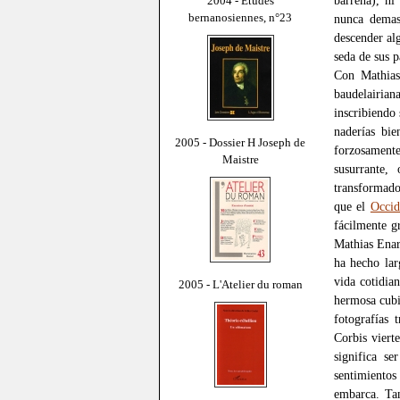
barrena), ni
2004 - Études
bernanosiennes, n°23
nunca demas
descender al
seda de sus p
Con Mathias
baudelairia
inscribiendo
naderías bie
2005 - Dossier H Joseph de
forzosamente
Maistre
susurrante,
transformado
que el
Occid
fácilmente g
Mathias Enar
ha hecho lar
vida cotidian
2005 - L'Atelier du roman
hermosa cubi
fotografías 
Corbis viert
significa s
sentimientos
embarca. Tan