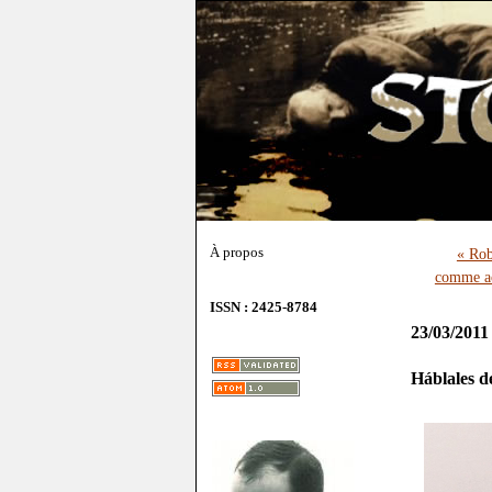
À propos
« Rob
comme a
ISSN : 2425-8784
23/03/2011
Háblales d