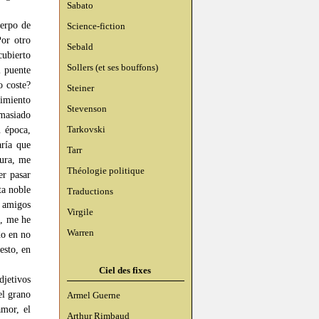
Sabato
uerpo de
Science-fiction
Por otro
Sebald
cubierto
Sollers (et ses bouffons)
l puente
o coste?
Steiner
cimiento
Stevenson
emasiado
Tarkovski
u época,
aría que
Tarr
tura, me
Théologie politique
er pasar
ta noble
Traductions
s amigos
Virgile
o, me he
Warren
do en no
esto, en
Ciel des fixes
djetivos
el grano
Armel Guerne
amor, el
Arthur Rimbaud