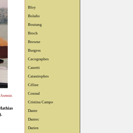
Bloy
Bolaño
Boutang
Broch
Browne
Burgess
Cacographes
Canetti
Catastrophes
Céline
Conrad
n Asensio.
Cristina Campo
athias
Dante
).
Dantec
Darien