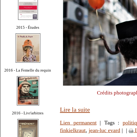
2015 - Études
2016 - La Femelle du requin
Crédits photograp
Lire la suite
2016 - Livr'arbitres
Lien permanent
| Tags :
politi
finkielkraut
,
jean-luc evard
|
|
I