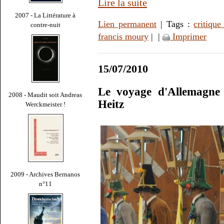
Lire la suite
2007 - La Littérature à
Lien permanent
| Tags :
critiqu
contre-nuit
francis moury
|
|
Imprimer
15/07/2010
Le voyage d'Allemagne 
2008 - Maudit soit Andreas
Heitz
Werckmeister !
2009 - Archives Bernanos
n°11