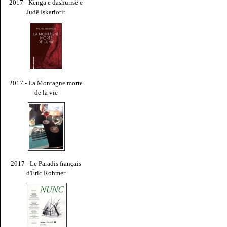
2017 - Kënga e dashurisë e
Judë Iskariotit
2017 - La Montagne morte
de la vie
2017 - Le Paradis français
d'Éric Rohmer