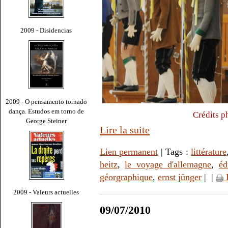
2009 - Disidencias
2009 - O pensamento tornado
dança. Estudos em torno de
Crédits p
George Steiner
Lire la suite
Lien permanent
| Tags :
littérature
heitz
,
le voyage d'allemagne
,
éd
géorgraphique
,
ernst jünger
|
|
2009 - Valeurs actuelles
09/07/2010