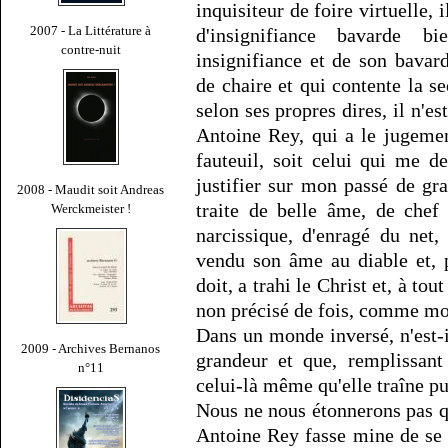
inquisiteur de foire virtuelle, 
2007 - La Littérature à
d'insignifiance bavarde 
contre-nuit
insignifiance et de son bavar
de chaire et qui contente la 
selon ses propres dires, il n'e
Antoine Rey, qui a le jugeme
fauteuil, soit celui qui me 
justifier sur mon passé de g
2008 - Maudit soit Andreas
traite de belle âme, de chef
Werckmeister !
narcissique, d'enragé du net
vendu son âme au diable et, 
doit, a trahi le Christ et, à to
non précisé de fois, comme moi
Dans un monde inversé, n'est-
2009 - Archives Bernanos
grandeur et que, remplissant
n°11
celui-là même qu'elle traîne p
Nous ne nous étonnerons pas q
Antoine Rey fasse mine de se 