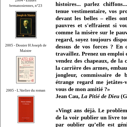
2004 - Études
histoires... parlez chiffons
bernanosiennes, n°23
tenue vestimentaire, vos pr
devant les belles – elles 
pauvres et s'effraient si vo
comme la misère sur le pauv
regard, soyez toujours dispo
2005 - Dossier H Joseph de
dessus de vos forces ? En 
Maistre
travaillez. Prenez un emploi 
vendez des chapeaux, de la c
la carrière des armes, emba
jongleur, commissaire de 
étrange regard me jetâtes-
vous de mon amitié ?»
2005 - L'Atelier du roman
Jean Cau,
La Pitié de Dieu
(Ga
«Vingt ans déjà. Le problè
de la voir publier un livre t
par oublier qu’elle est géni