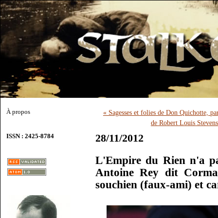
À propos
« Sagesses et folies de Don Quichotte, p
de Robert Louis Steven
28/11/2012
ISSN : 2425-8784
L'Empire du Rien n'a pa
Antoine Rey dit Cormar
souchien (faux-ami) et c