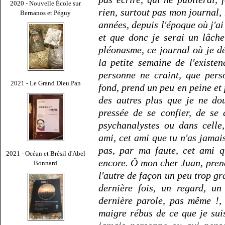
2020 - Nouvelle École sur
rien, surtout pas mon journal,
Bernanos et Péguy
années, depuis l'époque où j'ai
et que donc je serai un lâche
pléonasme, ce journal où je d
la petite semaine de l'existe
personne ne craint, que pers
2021 - Le Grand Dieu Pan
fond, prend un peu en peine et 
des autres plus que je ne do
pressée de se confier, de se 
psychanalystes ou dans celle,
ami, cet ami que tu n'as jamais
pas, par ma faute, cet ami q
2021 - Océan et Brésil d'Abel
encore. Ô mon cher Juan, pren
Bonnard
l'autre de façon un peu trop g
dernière fois, un regard, un
dernière parole, pas même !, 
maigre rébus de ce que je suis