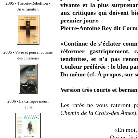
2005 - Théorie-Rébellion -
vivante et la plus surprena
Un ultimatum
aux critiques qui doivent bi
premier jour.»
Pierre-Antoine Rey dit Corma
«Continue de s'éclater comm
réformer gastriquement, c
2005 - Vivre et penser comme
tendinites, et n'a pas ren
des chrétiens
Couleur préférée : le bleu pa
Du même (cf. À propos, sur s
Version très courte et berna
2006 - La Critique meurt
Les ratés ne vous rateront 
jeune
Chemin de la Croix-des Âmes
).
«En moi, 
Qui ne fit 