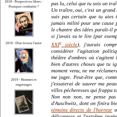
2018 - Perspectives libres -
pas lu, celui que tu sois un traî
Pourquoi combattre ?
Un traître, oui, c'est un grand 
suis pas certain que tu aies 
jamais milité pour une cause po
le chantre des idées paraît-il
si j'avais su te lire (par exem
e
2019 - D'un lecteur l'autre
XXI
siècle
), j'aurais comp
considérer l'agitation polit
théâtre d'ombres où s'agitent l
bien d'autres choses que tu ig
moment venu, ne me réclamera
me
juger
. Peut-être que, comm
2019 - Hommes et
j'essaierai de sauver ma peau
engrenages
villes pécheresses qui frappa 
Non non non, ne pense pas q
d'Auschwitz, dont on finira b
témoins directs de l'horreur
a
délicatesse et l'extrême ing