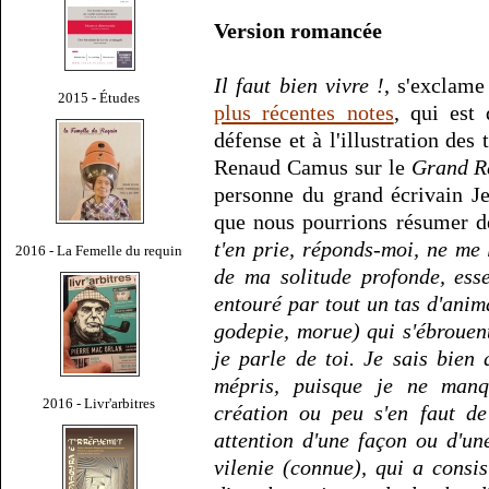
Version romancée
Il faut bien vivre !
, s'exclame
2015 - Études
plus récentes notes
, qui est 
défense et à l'illustration des 
Renaud Camus sur le
Grand R
personne du grand écrivain J
que nous pourrions résumer d
t'en prie, réponds-moi, ne me 
2016 - La Femelle du requin
de ma solitude profonde, ess
entouré par tout un tas d'anim
godepie
, morue) qui s'ébrouen
je parle de toi. Je sais bien 
mépris, puisque je ne manq
2016 - Livr'arbitres
création ou peu s'en faut d
attention d'une façon ou d'un
vilenie (connue), qui a cons