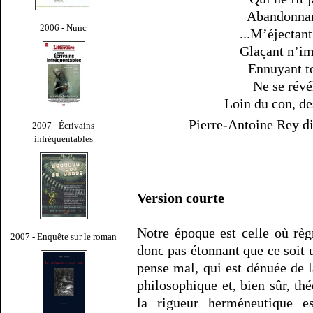
Abandonnant
2006 - Nunc
...M’éjectant
Glaçant n’im
Ennuyant to
Ne se révé
Loin du con, de
Pierre-Antoine Rey d
2007 - Écrivains
infréquentables
Version courte
Notre époque est celle où règn
2007 - Enquête sur le roman
donc pas étonnant que ce soit u
pense mal, qui est dénuée de la
philosophique et, bien sûr, th
la rigueur herméneutique e