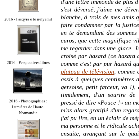
d'une lettre immonde de plus 
s'est déversé, j'aime me déve
blanche, à trois de mes amis q
2016 - Pasqyra e te rrefyemit
faire condamner par la justice
en te demandant des sommes q
euros, que cette magnifique vil
me regarder dans une glace. Je
croisé par hasard (ce hasard q
2016 - Perspectives libres
comme c'est par pur hasard q
plateau de télévision
, comme c
assis à quelques centimètres 
gersoise, petit farceur, va !)
timidement, d'un sourire de 
2016 - Photographies :
pressé de dire «Pouce !» au mo
Lumières de Haute-
m'as alors gratifié d'un regar
Normandie
j'ai pu lire, en un éclair de m
ma personne et le ridicule ach
ensuite, avançant sur le qua