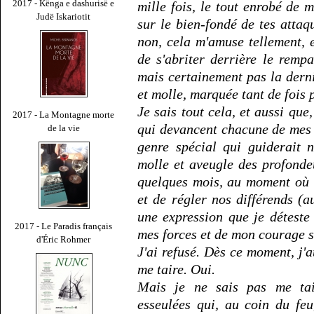
2017 - Kënga e dashurisë e
mille fois, le tout enrobé de m
Judë Iskariotit
sur le bien-fondé de tes attaqu
non, cela m'amuse tellement, e
de s'abriter derrière le remp
mais certainement pas la derni
et molle, marquée tant de fois 
Je sais tout cela, et aussi que
2017 - La Montagne morte
qui devancent chacune de mes
de la vie
genre spécial qui guiderait 
molle et aveugle des profondeur
quelques mois, au moment où t
et de régler nos différends (a
une expression que je déteste
2017 - Le Paradis français
mes forces et de mon courage si
d'Éric Rohmer
J'ai refusé. Dès ce moment, j'
me taire. Oui.
Mais je ne sais pas me tair
esseulées qui, au coin du feu