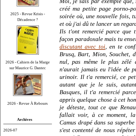
Moi, je sais par exemple que, 
créé ma petite page porno-po
2025 - Revue Krisis -
soirée où, une nouvelle fois, 
Décadence ?
et où j'ai dû te lancer un regar
Ils t'ont remercié parce que 
façon paradoxale mais tu ensei
discutant avec toi
, en te con
Brusq, Bart, Mion, Souchet, d'
nul, pas même le plus zélé 
2026 - Cahiers de la Marge
sur Maurice G. Dantec
n'aurait jamais eu l'idée de 
urinoir. Il t'a remercié, ce p
autant que je le suis, autan
Basques, il t'a remercié parc
appris quelque chose à cet ho
2026 - Revue À Rebours
je déteste, tout ce que Renau
fallait voir, à ce moment, l
Archives
Camus drapé dans sa superbe e
s'est contenté de nous répéte
2026-07