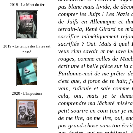
2019 - La Mort du fer
pas blanc mais livide, de déco
compter les Juifs ! Les Nazis a
de Juifs en Allemagne et dan
terrain-là, René Girard ne m'
sacrifice mimétiquement rejou
sacrifiés ? Oui. Mais à quel 
2019 - Le temps des livres est
veux rien savoir et me lave les
passé
rouges, comme celles de Macbe
écrit une si belle pièce sur la 
Pardonne-moi de me prêter des
c'est que, à force de te haïr, j
vain, ridicule et sale comme 
2020 - L'Impostura
cela, oui, mais je te dem
comprendre ma lâcheté miséra
petit sourire en coin (car je 
de me lire, de me lire, oui, en
pas grand-chose sans ton écri
pas écrire, qui ne publierai,