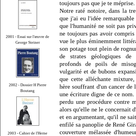
toujours pas que je te méprise.
Notre raté notoire, dans la t
que j'ai eu l'idée remarquable
que l'humanité ne soit pas pri
ne toujours pas avoir compris 
2001 - Essai sur l'œuvre de
vue le plus éminemment littérai
George Steiner
son potage tout plein de rognu
de strates géologiques de
profonds de poils de miso
vulgarité et de bubons expansi
que cette alléchante mixture
2002 - Dossier H Pierre
hère souffrant d'un cancer de 
Boutang
une écriture digne de ce nom.
perdu une procédure contre moi
alors qu'elle ne le concernait d
et en argumentant, qu'il ne sait 
enfilé sa panoplie de René Gir
couverture mélassée d'humeur
2003 - Cahier de l'Herne