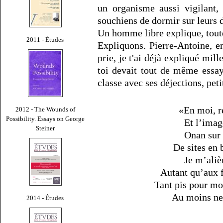
un organisme aussi vigilant,
souchiens de dormir sur leurs d
Un homme libre explique, toute
2011 - Études
Expliquons. Pierre-Antoine, en
prie, je t'ai déjà expliqué mil
toi devait tout de même essay
classe avec ses déjections, pet
«En moi, ré
2012 - The Wounds of
Possibility. Essays on George
Et l’imag
Steiner
Onan sur 
De sites en 
Je m’aliè
Autant qu’aux f
Tant pis pour moi
Au moins ne 
2014 - Études