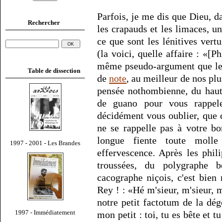
Parfois, je me dis que Dieu, d
Rechercher
les crapauds et les limaces, 
ce que sont les lénitives vert
(la voici, quelle affaire : «[
même pseudo-argument que le 
Table de dissection
de
note
, au meilleur de nos plu
pensée nothombienne, du haut 
de guano pour vous rappele
décidément vous oublier, que 
ne se rappelle pas à votre b
longue fiente toute molle 
1997 - 2001 - Les Brandes
effervescence. Après les phi
troussées, du polygraphe b
cacographe niçois, c'est bie
Rey ! : «Hé m'sieur, m'sieur, 
notre petit factotum de la dég
1997 - Immédiatement
mon petit : toi, tu es bête et tu