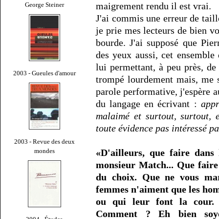
maigrement rendu il est vrai.
George Steiner
J'ai commis une erreur de taill
je prie mes lecteurs de bien v
bourde. J'ai supposé que Pie
des yeux aussi, cet ensemble 
lui permettant, à peu près, de
2003 - Gueules d'amour
trompé lourdement mais, me s
parole performative, j'espère 
du langage en écrivant :
appr
malaimé et surtout, surtout, 
toute évidence pas intéressé 
2003 - Revue des deux
mondes
«D'ailleurs, que faire dans
monsieur Match... Que faire
du choix. Que ne vous mar
femmes n'aiment que les hom
ou qui leur font la cour.
Comment ? Eh bien soyez 