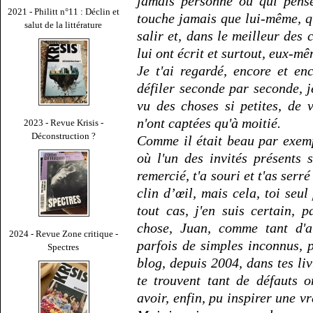
jamais personne ou qui pense
2021 - Philitt n°11 : Déclin et
touche jamais que lui-même, q
salut de la littérature
salir et, dans le meilleur des 
lui ont écrit et surtout, eux-m
Je t'ai regardé, encore et enc
défiler seconde par seconde, je
vu des choses si petites, de 
n'ont captées qu'à moitié.
2023 - Revue Krisis -
Déconstruction ?
Comme il était beau par exem
où l'un des invités présents 
remercié, t'a souri et t'as serré
clin d’œil, mais cela, toi seul
tout cas, j'en suis certain, 
chose, Juan, comme tant d'au
2024 - Revue Zone critique -
parfois de simples inconnus, p
Spectres
blog, depuis 2004, dans tes li
te trouvent tant de défauts 
avoir, enfin, pu inspirer une vr