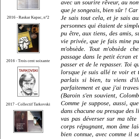
avec un sourire rêveur, au nom
que je songeais, bien sûr ! Car
Je sais tout cela, et je sais 
2016 - Raskar Kapac, n°2
personnes qui étaient de simpl
pu être, aux tiens, des amis, s
vie privée, que je fais mine p
m'obsède. Tout m'obsède che
passage dans le petit écran et 
2016 - Trois cent soixante
passer et de le repasser. Toi q
lorsque je suis allé te voir et 
parlais si bien, tu viens d'i
parfaitement et que j'ai traves
(Baroin s'en souvient, Colombe
Comme je suppose, aussi, que 
2017 - Collectif Tarkovski
dans chacune ou presque des lig
vas pas déverser sur ma tête
corps répugnant, mon âme lai
bien connue, avec comme il s