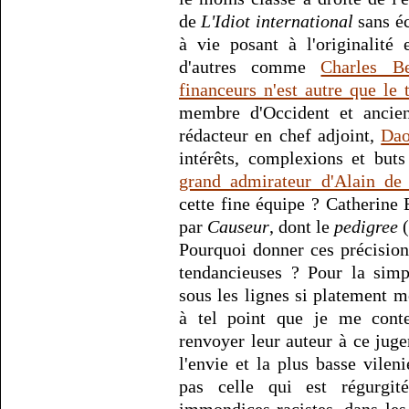
de
L'Idiot international
sans éc
à vie posant à l'originalité
d'autres comme
Charles B
financeurs n'est autre que le 
membre d'Occident et ancie
rédacteur en chef adjoint,
Dao
intérêts, complexions et buts
grand admirateur d'Alain de
cette fine équipe ? Catherine 
par
Causeur
, dont le
pedigree
(
Pourquoi donner ces précision
tendancieuses ? Pour la sim
sous les lignes si platement mé
à tel point que je me conte
renvoyer leur auteur à ce ju
l'envie et la plus basse vilen
pas celle qui est régurgit
immondices racistes, dans le