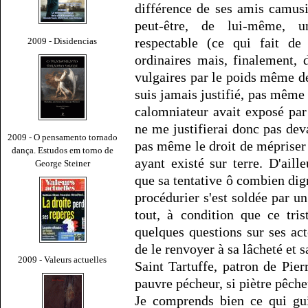
différence de ses amis camusi
peut-être, de lui-même, 
respectable (ce qui fait de
2009 - Disidencias
ordinaires mais, finalement, 
vulgaires par le poids même de
suis jamais justifié, pas même
calomniateur avait exposé par
ne me justifierai donc pas de
2009 - O pensamento tornado
pas même le droit de mépriser 
dança. Estudos em torno de
ayant existé sur terre. D'aill
George Steiner
que sa tentative ô combien dig
procédurier s'est soldée par u
tout, à condition que ce tri
quelques questions sur ses act
de le renvoyer à sa lâcheté et 
2009 - Valeurs actuelles
Saint Tartuffe, patron de Pier
pauvre pécheur, si piètre pêch
Je comprends bien ce qui gui