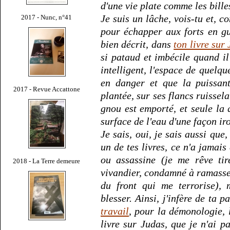
d'une vie plate comme les bille
Je suis un lâche, vois-tu et, c
2017 - Nunc, n°41
pour échapper aux forts en gu
bien décrit, dans
ton livre sur
si pataud et imbécile quand il
intelligent, l'espace de quelqu
en danger et que la puissant
2017 - Revue Accattone
plantée, sur ses flancs ruissela
gnou est emporté, et seule la
surface de l'eau d'une façon ir
Je sais, oui, je sais aussi que,
un de tes livres, ce n'a jamais
ou assassine (je me rêve tir
2018 - La Terre demeure
vivandier, condamné à ramasser
du front qui me terrorise),
blesser. Ainsi, j'infère de ta p
travail
, pour la démonologie, 
livre sur Judas, que je n'ai p