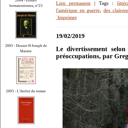
2004 - Études
Lien permanent
| Tags :
littér
bernanosiennes, n°23
l'amérique en guerre
,
des clairon
Imprimer
19/02/2019
2005 - Dossier H Joseph de
Le divertissement selon
Maistre
préoccupations, par Gre
2005 - L'Atelier du roman