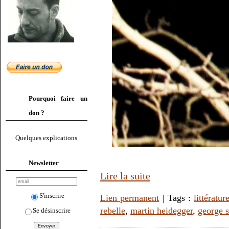
Pourquoi faire un
don ?
Quelques explications
Newsletter
Lire la suite
S'inscrire
Lien permanent
| Tags :
littératur
rebelle
,
martin heidegger
,
george s
Se désinscrire