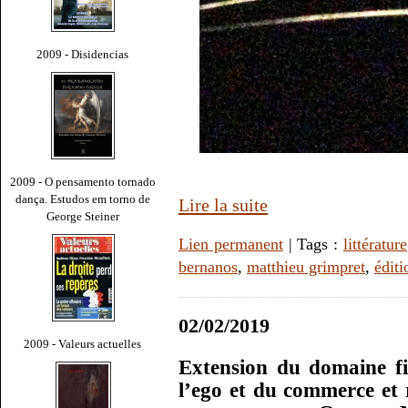
2009 - Disidencias
2009 - O pensamento tornado
dança. Estudos em torno de
Lire la suite
George Steiner
Lien permanent
| Tags :
littérature
bernanos
,
matthieu grimpret
,
éditi
02/02/2019
2009 - Valeurs actuelles
Extension du domaine fi
l’ego et du commerce et 