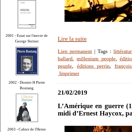
2001 - Essai sur l'œuvre de
Lire la suite
George Steiner
Lien permanent
| Tags :
littératu
ballard
,
millenium people
,
éditi
peuple
,
éditions perrin
,
françoi
Imprimer
2002 - Dossier H Pierre
Boutang
21/02/2019
L’Amérique en guerre (10
midi d’Ernest Haycox, p
2003 - Cahier de l'Herne