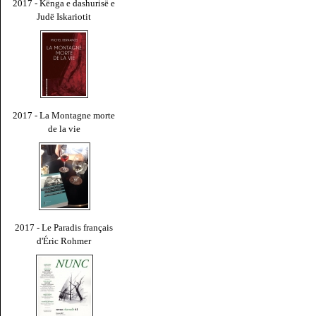
2017 - Kënga e dashurisë e
Judë Iskariotit
2017 - La Montagne morte
de la vie
2017 - Le Paradis français
d'Éric Rohmer