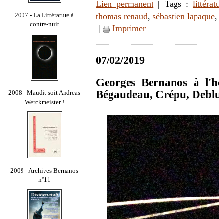
Lien permanent
| Tags :
littérat
2007 - La Littérature à
thomas renaud
,
sébastien lapaque
contre-nuit
|
Imprimer
07/02/2019
Georges Bernanos à l'h
Bégaudeau, Crépu, Debluë
2008 - Maudit soit Andreas
Werckmeister !
2009 - Archives Bernanos
n°11