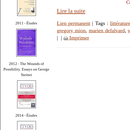
C
Lire la suite
Lien permanent
| Tags :
littératur
2011 - Études
gregory mion
,
marien defalvard
,
|
|
Imprimer
2012 - The Wounds of
Possibility. Essays on George
Steiner
2014 - Études