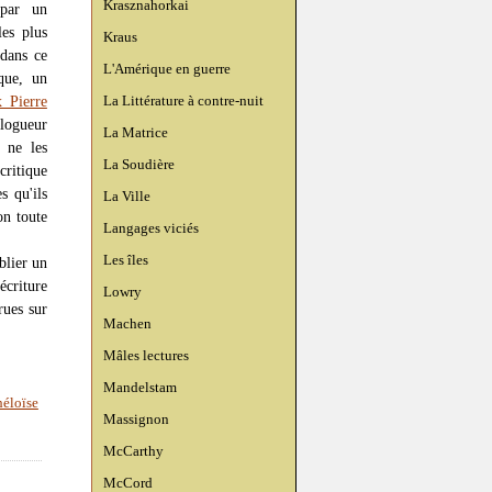
Krasznahorkai
 par un
les plus
Kraus
 dans ce
L'Amérique en guerre
que, un
x Pierre
La Littérature à contre-nuit
blogueur
La Matrice
 ne les
La Soudière
critique
s qu'ils
La Ville
on toute
Langages viciés
Les îles
blier un
écriture
Lowry
rues sur
Machen
Mâles lectures
Mandelstam
héloïse
Massignon
McCarthy
McCord