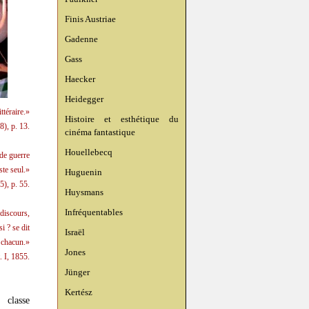
Finis Austriae
Gadenne
Gass
Haecker
Heidegger
ttéraire.»
Histoire et esthétique du
), p. 13.
cinéma fantastique
Houellebecq
 de guerre
ste seul.»
Huguenin
5), p. 55.
Huysmans
Infréquentables
 discours,
i ? se dit
Israël
chacun.»
Jones
t. I, 1855.
Jünger
Kertész
 classe