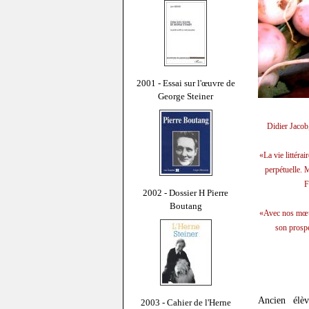
2001 - Essai sur l'œuvre de
George Steiner
Didier Jacob
«La vie littérai
perpétuelle. M
F
2002 - Dossier H Pierre
Boutang
«Avec nos mœurs
son prospe
Ancien élève
2003 - Cahier de l'Herne