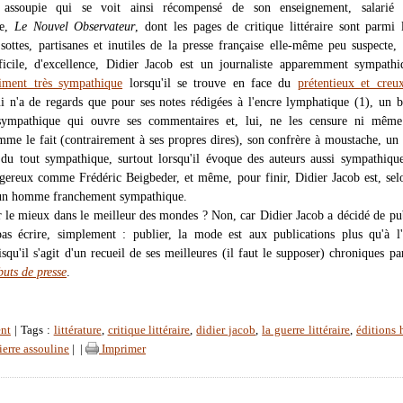
e assoupie qui se voit ainsi récompensé de son enseignement, salarié
re,
Le Nouvel Observateur
, dont les pages de critique littéraire sont parmi 
, sottes, partisanes et inutiles de la presse française elle-même peu suspecte,
icile, d'excellence, Didier Jacob est un journaliste apparemment sympathi
aiment très sympathique
lorsqu'il se trouve en face du
prétentieux et creu
 n'a de regards que pour ses notes rédigées à l'encre lymphatique (1), un 
sympathique qui ouvre ses commentaires et, lui, ne les censure ni même
me le fait (contrairement à ses propres dires), son confrère à moustache, un 
s du tout sympathique, surtout lorsqu'il évoque des auteurs aussi sympathique
gereux comme Frédéric Beigbeder, et même, pour finir, Didier Jacob est, sel
 un homme franchement sympathique.
r le mieux dans le meilleur des mondes ? Non, car Didier Jacob a décidé de pu
as écrire, simplement : publier, la mode est aux publications plus qu'à l'
isqu'il s'agit d'un recueil de ses meilleures (il faut le supposer) chroniques pa
uts de presse
.
nt
| Tags :
littérature
,
critique littéraire
,
didier jacob
,
la guerre littéraire
,
éditions 
ierre assouline
|
|
Imprimer