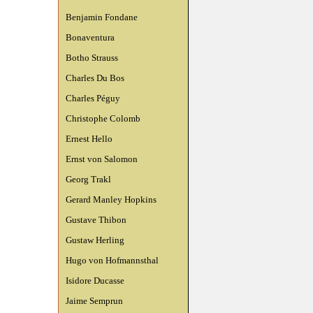
Benjamin Fondane
Bonaventura
Botho Strauss
Charles Du Bos
Charles Péguy
Christophe Colomb
Ernest Hello
Ernst von Salomon
Georg Trakl
Gerard Manley Hopkins
Gustave Thibon
Gustaw Herling
Hugo von Hofmannsthal
Isidore Ducasse
Jaime Semprun