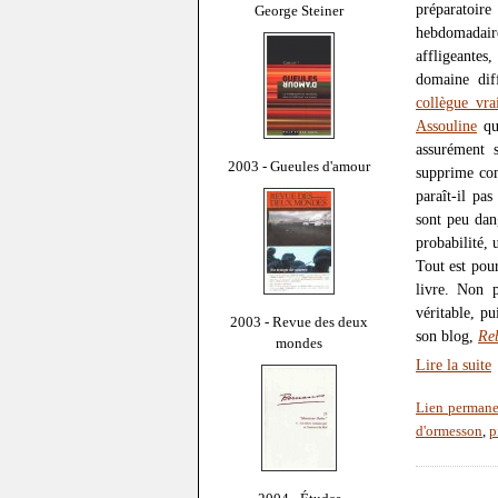
préparatoir
George Steiner
hebdomadai
affligeantes
domaine diff
collègue vr
Assouline
qui
assurément 
2003 - Gueules d'amour
supprime com
paraît-il pa
sont peu dan
probabilité,
Tout est pou
livre. Non p
véritable, pu
2003 - Revue des deux
son blog,
Reb
mondes
Lire la suite
Lien permane
d'ormesson
,
p