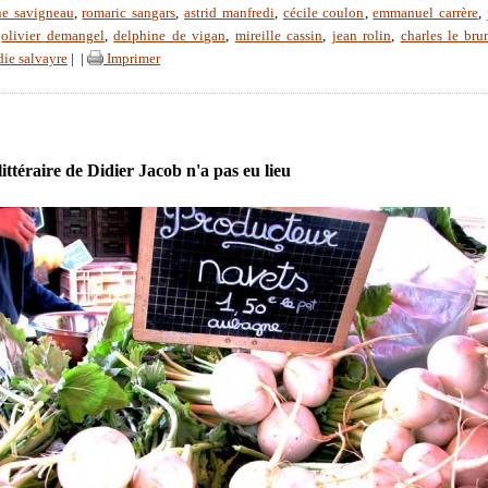
ne savigneau
,
romaric sangars
,
astrid manfredi
,
cécile coulon
,
emmanuel carrère
,
,
olivier demangel
,
delphine de vigan
,
mireille cassin
,
jean rolin
,
charles le bru
die salvayre
|
|
Imprimer
ittéraire de Didier Jacob n'a pas eu lieu