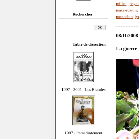
millet
,
josya
macé-scaron
Rechercher
moncelon
,
ly
08/11/2008
Table de dissection
La guerre l
1997 - 2001 - Les Brandes
1997 - Immédiatement