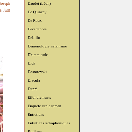
Daudet (Léon)
joseph
n
,
jean
De Quincey
De Roux
Décadences
DeLillo
Démonologie, satanisme
Dhimmitude
Dick
Dostoïevski
Dracula
Dupré
Effondrements
Enquête sur le roman
Entretiens
Entretiens radiophoniques
Faulkner