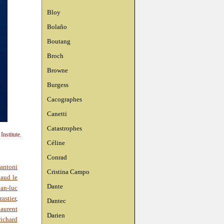
Bloy
Bolaño
Boutang
Broch
Browne
Burgess
Cacographes
Canetti
Catastrophes
nstitute.
Céline
Conrad
antoni
Cristina Campo
naud le
Dante
ean-luc
rastier
,
Dantec
laurent
Darien
richard