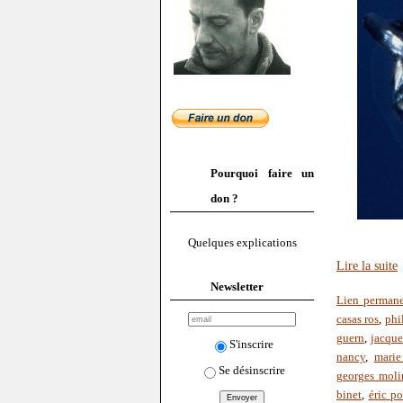
Pourquoi faire un
don ?
Quelques explications
Lire la suite
Newsletter
Lien perman
casas ros
,
phi
guern
,
jacque
S'inscrire
nancy
,
marie
Se désinscrire
georges moli
binet
,
éric p