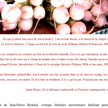
«Et que je pleure moi aussi de voir la boule [...] me revenir dessus, à la vitesse de la critique li
,
La Guerre littéraire. Critique au bord de la crise de nerfs
(Éditions Héloïse d'Ormesson, 2008
re est, comme la vie, soumise aux lois de la sélection naturelle. On y est, par conséquent, en état
ais l'art est de vivre sur le champ de bataille sans se battre et sans être blessé. Attendre qu'on re
ernand Divoire,
Introduction à l'étude de la stratégie littéraire
(Éditions Mille et une nuits, 200
 électorales, industrielles, tout le monde, une fois au moins dans sa vie, aura eu sa page, son
ctus, son toast, son auteur. De là à faire un feuilleton, il n’y a qu’un pas. Pourquoi pas moi auss
Sainte-Beuve,
De la littérature industrielle
in
Portraits contemporains
, 
 de Jean-Pierre Richard, critique littéraire universitaire lénifiant pour