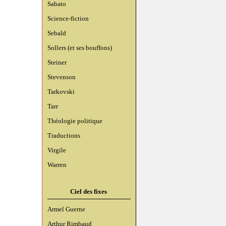
Sabato
Science-fiction
Sebald
Sollers (et ses bouffons)
Steiner
Stevenson
Tarkovski
Tarr
Théologie politique
Traductions
Virgile
Warren
Ciel des fixes
Armel Guerne
Arthur Rimbaud