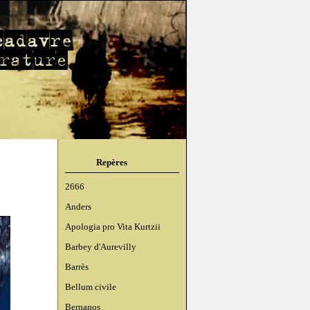
Repères
2666
Anders
Apologia pro Vita Kurtzii
Barbey d'Aurevilly
Barrès
Bellum civile
Bernanos