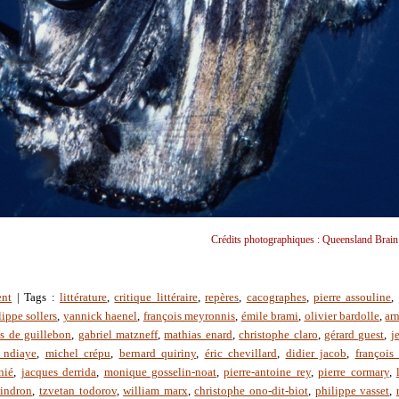
Crédits photographiques : Queensland Brain I
ent
| Tags :
littérature
,
critique littéraire
,
repères
,
cacographes
,
pierre assouline
,
lippe sollers
,
yannick haenel
,
françois meyronnis
,
émile brami
,
olivier bardolle
,
ar
s de guillebon
,
gabriel matzneff
,
mathias enard
,
christophe claro
,
gérard guest
,
j
 ndiaye
,
michel crépu
,
bernard quiriny
,
éric chevillard
,
didier jacob
,
françois 
nié
,
jacques derrida
,
monique gosselin-noat
,
pierre-antoine rey
,
pierre cormary
,
oindron
,
tzvetan todorov
,
william marx
,
christophe ono-dit-biot
,
philippe vasset
,