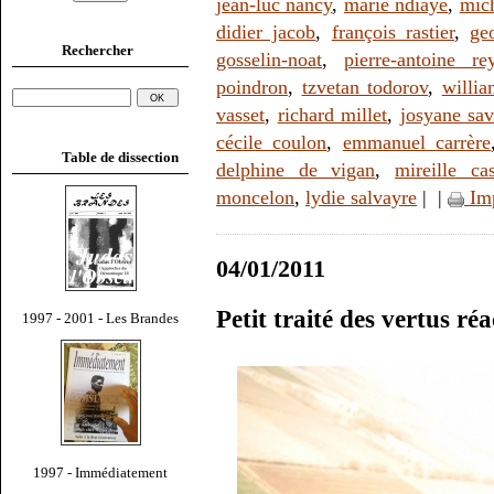
jean-luc nancy
,
marie ndiaye
,
mic
didier jacob
,
françois rastier
,
ge
Rechercher
gosselin-noat
,
pierre-antoine re
poindron
,
tzvetan todorov
,
willi
vasset
,
richard millet
,
josyane sa
cécile coulon
,
emmanuel carrère
Table de dissection
delphine de vigan
,
mireille ca
moncelon
,
lydie salvayre
|
|
Im
04/01/2011
Petit traité des vertus ré
1997 - 2001 - Les Brandes
1997 - Immédiatement