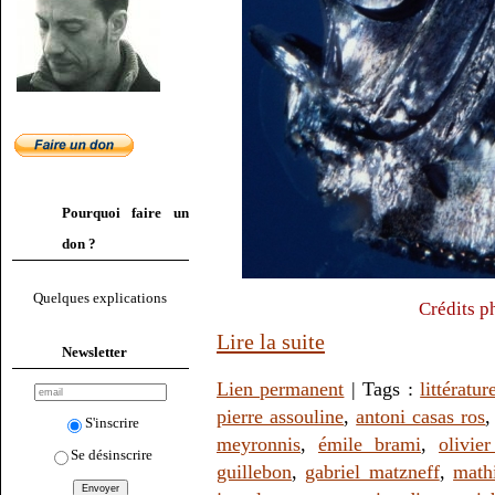
Pourquoi faire un
don ?
Quelques explications
Crédits p
Lire la suite
Newsletter
Lien permanent
| Tags :
littératur
pierre assouline
,
antoni casas ros
S'inscrire
meyronnis
,
émile brami
,
olivie
Se désinscrire
guillebon
,
gabriel matzneff
,
math