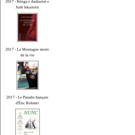
2017 - Kënga e dashurisë e
Judë Iskariotit
2017 - La Montagne morte
de la vie
2017 - Le Paradis français
d'Éric Rohmer