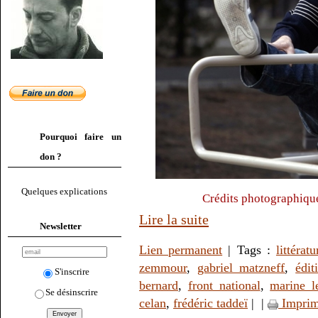
Pourquoi faire un
don ?
Quelques explications
Crédits photographiqu
Lire la suite
Newsletter
Lien permanent
| Tags :
littératu
zemmour
,
gabriel matzneff
,
édit
S'inscrire
bernard
,
front national
,
marine l
Se désinscrire
celan
,
frédéric taddeï
|
|
Imprim