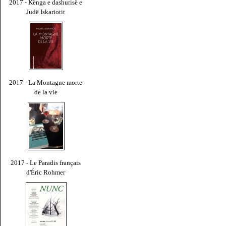
2017 - Kënga e dashurisë e
Judë Iskariotit
2017 - La Montagne morte
de la vie
2017 - Le Paradis français
d'Éric Rohmer