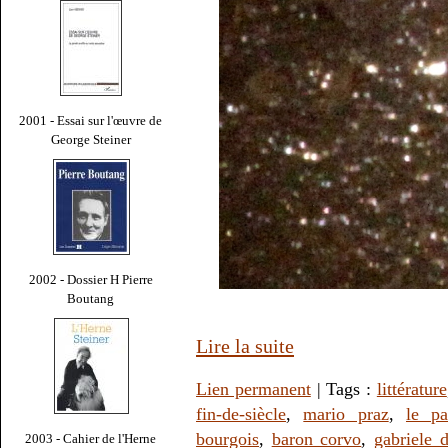
2001 - Essai sur l'œuvre de
George Steiner
2002 - Dossier H Pierre
Boutang
Lire la suite
Lien permanent
| Tags :
littérature
fin-de-siècle
,
mario praz
,
le pa
bourgois
,
baron corvo
,
gabriele 
2003 - Cahier de l'Herne