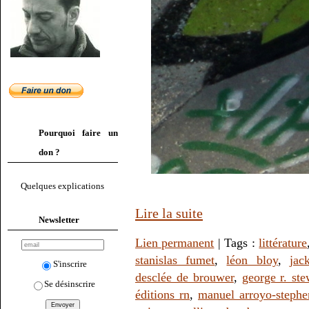
Pourquoi faire un
don ?
Quelques explications
Lire la suite
Newsletter
Lien permanent
| Tags :
littérature
stanislas fumet
,
léon bloy
,
jac
S'inscrire
desclée de brouwer
,
george r. ste
Se désinscrire
éditions rn
,
manuel arroyo-stephe