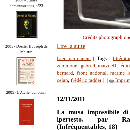
2004 - Études
bernanosiennes, n°23
Crédits photographiqu
Lire la suite
2005 - Dossier H Joseph de
Maistre
Lien permanent
| Tags :
littératu
zemmour
,
gabriel matzneff
,
édit
bernard
,
front national
,
marine l
celan
,
frédéric taddeï
|
|
Imprim
2005 - L'Atelier du roman
12/11/2011
La musa impossibile di
ipertesto, par Ra
(Infréquentables, 18)