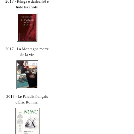
2017 - Kënga e dashurisë e
Judë Iskariotit
2017 - La Montagne morte
de la vie
2017 - Le Paradis français
d'Éric Rohmer