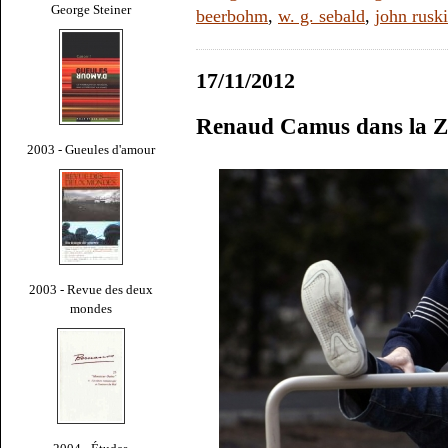
George Steiner
beerbohm
,
w. g. sebald
,
john rusk
17/11/2012
Renaud Camus dans la 
2003 - Gueules d'amour
2003 - Revue des deux
mondes