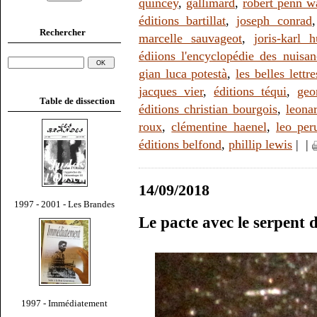
quincey
,
gallimard
,
robert penn w
éditions bartillat
,
joseph conrad
Rechercher
marcelle sauvageot
,
joris-karl 
édiions l'encyclopédie des nuisan
gian luca potestà
,
les belles lettre
jacques vier
,
éditions téqui
,
geo
Table de dissection
éditions christian bourgois
,
leonar
roux
,
clémentine haenel
,
leo per
éditions belfond
,
phillip lewis
|
|
14/09/2018
1997 - 2001 - Les Brandes
Le pacte avec le serpent
1997 - Immédiatement