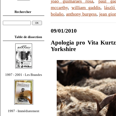
joão guimarães rosa
,
paul ga
mccarthy
,
william gaddis
,
lászló
Rechercher
bolaño
,
anthony burgess
,
jean gio
09/01/2010
Table de dissection
Apologia pro Vita Kurtzi
Yorkshire
1997 - 2001 - Les Brandes
1997 - Immédiatement