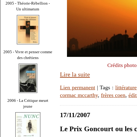
2005 - Théorie-Rébellion -
Un ultimatum
2005 - Vivre et penser comme
des chrétiens
Crédits photo
Lire la suite
Lien permanent
| Tags :
littérature
cormac mccarthy
,
frères coen
,
édit
2006 - La Critique meurt
jeune
17/11/2007
Le Prix Goncourt ou les 