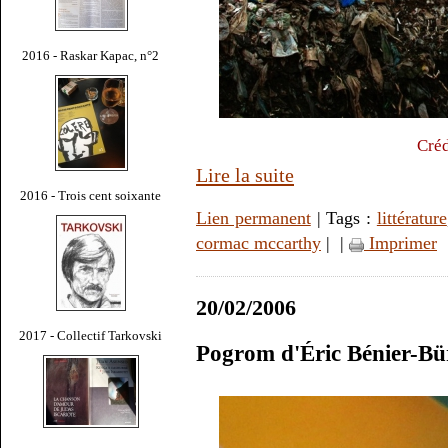
2016 - Raskar Kapac, n°2
Créd
Lire la suite
2016 - Trois cent soixante
Lien permanent
| Tags :
littérature
cormac mccarthy
|
|
Imprimer
20/02/2006
2017 - Collectif Tarkovski
Pogrom d'Éric Bénier-Bü