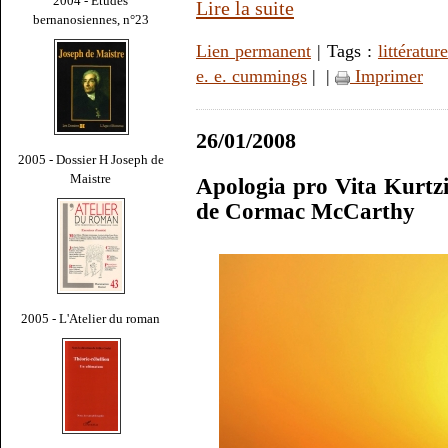
2004 - Études
Lire la suite
bernanosiennes, n°23
Lien permanent
| Tags :
littérature
e. e. cummings
|
|
Imprimer
26/01/2008
2005 - Dossier H Joseph de
Maistre
Apologia pro Vita Kurtz
de Cormac McCarthy
2005 - L'Atelier du roman