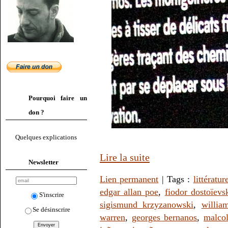
Pourquoi faire un
don ?
Quelques explications
Lire la suite
Newsletter
Lien permanent
| Tags :
littératur
edgar allan poe
,
fiodor dostoïevs
S'inscrire
sigismund krzyzanowski
,
willia
Se désinscrire
warren
,
georges bernanos
,
malco