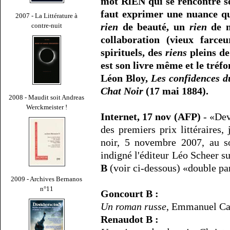
mot RlEN qui se rencontre sou
faut exprimer une nuance qu
2007 - La Littérature à
rien
de beauté, un
rien
de m
contre-nuit
collaboration (vieux farce
spirituels, des
riens
pleins de 
est son livre même et le tréfo
Léon Bloy,
Les confidences du
Chat Noir
(17 mai 1884).
2008 - Maudit soit Andreas
Werckmeister !
Internet, 17 nov (AFP)
- «Dev
des premiers prix littéraires,
noir, 5 novembre 2007, au so
indigné l'éditeur Léo Scheer su
B
(voir ci-dessous) «double par
2009 - Archives Bernanos
n°11
Goncourt B :
Un roman russe
, Emmanuel Ca
Renaudot B :