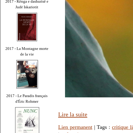
2017 - Kënga e dashurisë e
Judë Iskariotit
2017 - La Montagne morte
de la vie
2017 - Le Paradis français
d'Éric Rohmer
Lire la suite
Lien permanent
| Tags :
critique li