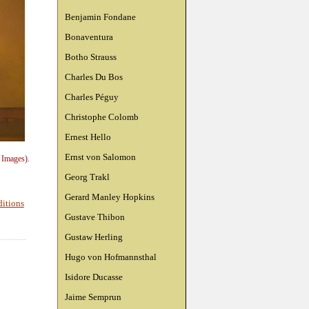
Benjamin Fondane
Bonaventura
Botho Strauss
Charles Du Bos
Charles Péguy
Christophe Colomb
Ernest Hello
Ernst von Salomon
 Images).
Georg Trakl
Gerard Manley Hopkins
ditions
Gustave Thibon
Gustaw Herling
Hugo von Hofmannsthal
Isidore Ducasse
Jaime Semprun