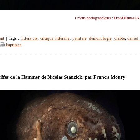
Crédits photographiques : David Ramos (A
ent
| Tags :
littérature
,
critique littéraire
,
peinture
,
démonologie
,
diable
,
daniel 
Imprimer
riffes de la Hammer de Nicolas Stanzick, par Francis Moury