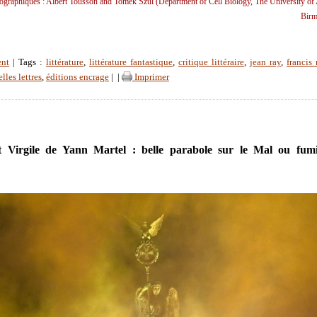
tographiques : Albert Tousson and Tomek Szul (Department of Cell Biology, The University of
Birm
ent
| Tags :
littérature
,
littérature fantastique
,
critique littéraire
,
jean ray
,
francis
lles lettres
,
éditions encrage
|
|
Imprimer
t Virgile de Yann Martel : belle parabole sur le Mal ou fumi