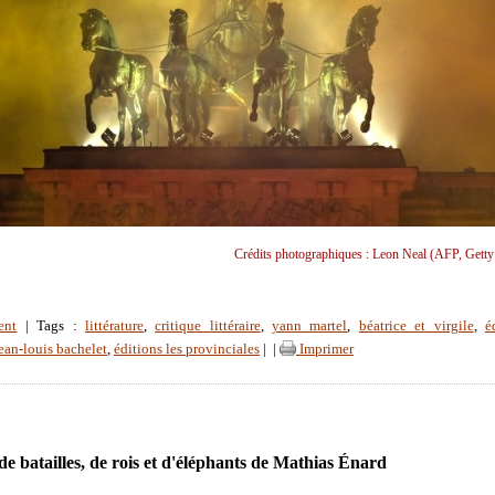
Crédits photographiques : Leon Neal (AFP, Getty
ent
| Tags :
littérature
,
critique littéraire
,
yann martel
,
béatrice et virgile
,
é
ean-louis bachelet
,
éditions les provinciales
|
|
Imprimer
de batailles, de rois et d'éléphants de Mathias Énard