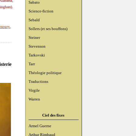
 Alabama,
Sabato
ingham).
Science-fiction
Sebald
 moury
,
Sollers (et ses bouffons)
Steiner
Stevenson
Tarkovski
sterie
Tarr
Théologie politique
Traductions
Virgile
Warren
Ciel des fixes
Armel Guerne
Arthur Rimbaud