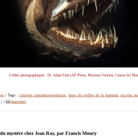
Crédits photographiques : Dr. Julian Finn (AP Photo, Museum Victoria, Census for Mari
ent
| Tags :
critique cinématographique
,
dans les griffes de la hammer
,
nicolas st
|
|
Imprimer
 du mystère chez Jean Ray, par Francis Moury