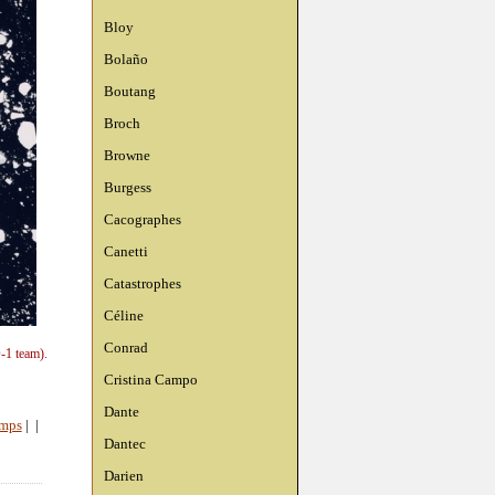
Bloy
Bolaño
Boutang
Broch
Browne
Burgess
Cacographes
Canetti
Catastrophes
Céline
Conrad
-1 team).
Cristina Campo
Dante
emps
|
|
Dantec
Darien