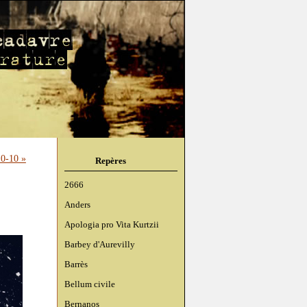
0-10 »
Repères
2666
Anders
Apologia pro Vita Kurtzii
Barbey d'Aurevilly
Barrès
Bellum civile
Bernanos