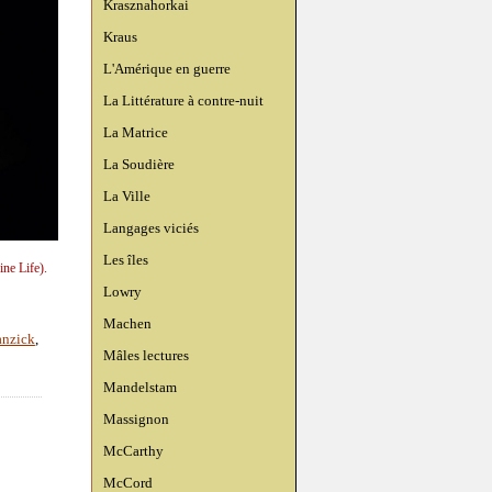
Krasznahorkai
Kraus
L'Amérique en guerre
La Littérature à contre-nuit
La Matrice
La Soudière
La Ville
Langages viciés
Les îles
ne Life).
Lowry
Machen
anzick
,
Mâles lectures
Mandelstam
Massignon
McCarthy
McCord