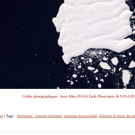
Crédits photographiques : Jesse Allen (NASA Earth Observatory & NASA EO
nt
| Tags :
littérature
,
critique littéraire
,
stanislas brzozowski
,
éditions le bruit du t