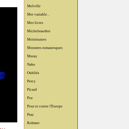
Melville
Mer variable...
Mes livres
Michelstaedter
Moitrinaires
Monstres romanesques
Muray
Nabe
Oubliés
Percy
Picard
Poe
Pour et contre l'Europe
Praz
Rohmer