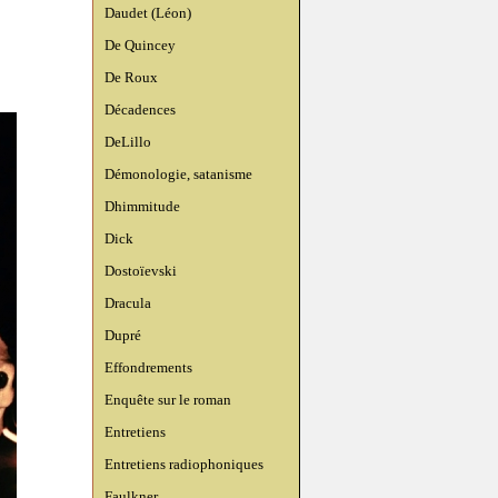
Daudet (Léon)
De Quincey
De Roux
Décadences
DeLillo
Démonologie, satanisme
Dhimmitude
Dick
Dostoïevski
Dracula
Dupré
Effondrements
Enquête sur le roman
Entretiens
Entretiens radiophoniques
Faulkner