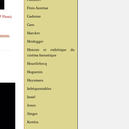
Finis Austriae
Gadenne
P Photo).
Gass
Haecker
arasse
,
Heidegger
Histoire et esthétique du
cinéma fantastique
Houellebecq
Huguenin
Huysmans
Infréquentables
Israël
Jones
Jünger
Kertész