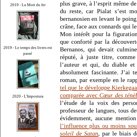
plus grave, à l’esprit même de
2019 - La Mort du fer
du reste, car Pialat s’est m
bernanosien en levant le poing
crâne, face aux connards qui le 
Mon intérêt pour la figuratio
que conforté par la découver
2019 - Le temps des livres est
Bernanos, qui devait culmin
passé
réputé, à juste titre, comme
l’auteur et qui, du diable e
absolument fascinante. J’ai t
roman, par exemple en le rapp
tel que le développe Kierkega
comparée avec
Cœur des ténè
2020 - L'Impostura
l’étude de la voix des perso
professeur de langues, tous d
évidemment, aucune mention 
l’influence plus ou moins so
soleil de Satan
, par le biais 