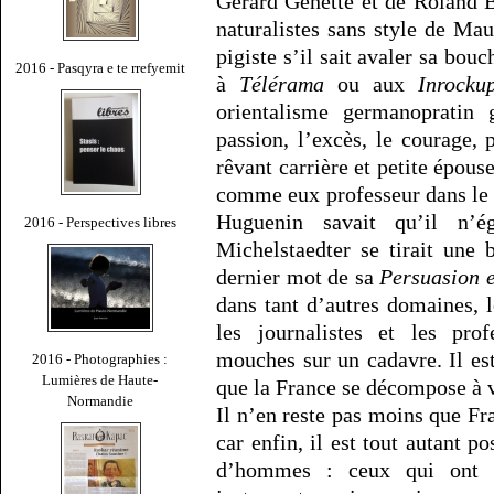
Gérard Genette et de Roland Ba
naturalistes sans style de Mau
pigiste s’il sait avaler sa bo
2016 - Pasqyra e te rrefyemit
à
Télérama
ou aux
Inrockup
orientalisme germanopratin
passion, l’excès, le courage, 
rêvant carrière et petite épouse
comme eux professeur dans le 
Huguenin savait qu’il n’é
2016 - Perspectives libres
Michelstaedter se tirait une b
dernier mot de sa
Persuasion e
dans tant d’autres domaines,
les journalistes et les pro
mouches sur un cadavre. Il est
2016 - Photographies :
Lumières de Haute-
que la France se décompose à v
Normandie
Il n’en reste pas moins que F
car enfin, il est tout autant p
d’hommes : ceux qui ont