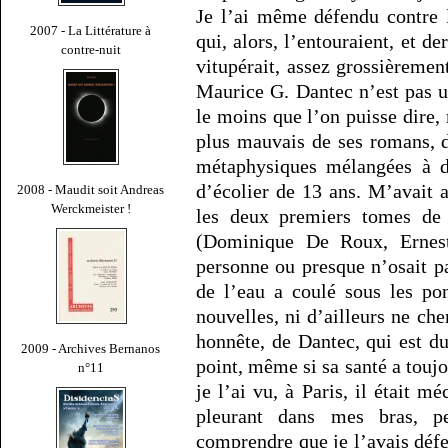
Je l’ai même défendu contre 
2007 - La Littérature à
qui, alors, l’entouraient, et de
contre-nuit
vitupérait, assez grossièremen
Maurice G. Dantec n’est pas un
le moins que l’on puisse dire,
plus mauvais de ses romans, de
métaphysiques mélangées à de
d’écolier de 13 ans. M’avait a
2008 - Maudit soit Andreas
Werckmeister !
les deux premiers tomes d
(Dominique De Roux, Ernest
personne ou presque n’osait p
de l’eau a coulé sous les po
nouvelles, ni d’ailleurs ne che
honnête, de Dantec, qui est du
2009 - Archives Bernanos
point, même si sa santé a toujo
n°11
je l’ai vu, à Paris, il était m
pleurant dans mes bras, pe
comprendre que je l’avais déf