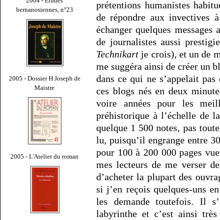
2004 - Études
prétentions humanistes habitue
bernanosiennes, n°23
de répondre aux invectives à
échanger quelques messages a
de journalistes aussi prestig
Technikart
je crois), et un de 
me suggéra ainsi de créer un bl
dans ce qui ne s’appelait pas
2005 - Dossier H Joseph de
Maistre
ces blogs nés en deux minute
voire années pour les meil
préhistorique à l’échelle de 
quelque 1 500 notes, pas toutes
lu, puisqu’il engrange entre 3
pour 100 à 200 000 pages vues
2005 - L'Atelier du roman
mes lecteurs de me verser d
d’acheter la plupart des ouv
si j’en reçois quelques-uns en
les demande toutefois. Il s
labyrinthe et c’est ainsi tr