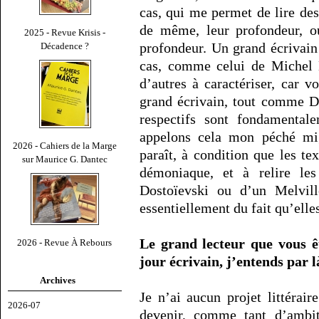
cas, qui me permet de lire des
de même, leur profondeur, 
2025 - Revue Krisis -
profondeur. Un grand écrivain 
Décadence ?
cas, comme celui de Michel H
d’autres à caractériser, car v
grand écrivain, tout comme Da
respectifs sont fondamentale
appelons cela mon péché mig
2026 - Cahiers de la Marge
paraît, à condition que les tex
sur Maurice G. Dantec
démoniaque, et à relire le
Dostoïevski ou d’un Melvil
essentiellement du fait qu’ell
Le grand lecteur que vous êt
2026 - Revue À Rebours
jour écrivain, j’entends par 
Archives
Je n’ai aucun projet littérair
2026-07
devenir, comme tant d’ambit