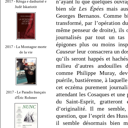
n’ayant lu que quelques ouvr
2017 - Kënga e dashurisë e
Judë Iskariotit
bien sûr
Les Épées
mais au
Georges Bernanos. Comme bie
transformé, par l’opération du
même penseur de droite), ils o
journalisés par tout un tas
épigones plus ou moins inspi
2017 - La Montagne morte
Causeur
leur consacrera un dossi
de la vie
qu’ils seront happés et haché
milieu d’autres andouilles d
comme Philippe Muray, deve
puérile, bastiérenne, à laquell
cet eczéma purement journali
2017 - Le Paradis français
attendant les Cosaques et une p
d'Éric Rohmer
du Saint-Esprit, gratteront
d’originalité. Il me semble
question, que l’esprit des Huss
il semble désormais bien m