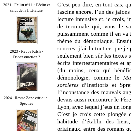
C’est peu dire, en tout cas, 
2021 - Philitt n°11 : Déclin et
salut de la littérature
fascine encore, l’un des jalon
lecture intensive et, je crois,
de terminale qui, vous le sa
puissamment comme il en va to
thème du démoniaque. Ensuite
sources, j’ai lu tout ce que j
2023 - Revue Krisis -
seulement bien sûr les textes s
Déconstruction ?
écrits intertestamentaires et a
(du moins, ceux qui bénéfic
démonologie, comme le
Ma
sorcières
d’Institoris et Spr
l’inconstance des mauvais an
2024 - Revue Zone critique -
devais aussi rencontrer le Pèr
Spectres
Lyon, avec lequel j’eus un long
C’est je crois cette plongée
habitude d’établir des lien
originaux, entre des romans qu