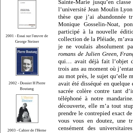
Sainte-Marie jusqu’en classe
l’université Jean Moulin Lyon
thèse que j’ai abandonnée tr
Monique Gosselin-Noat, pon
participé à la nouvelle édi
2001 - Essai sur l'œuvre de
collection de la Pléiade, m’avai
George Steiner
je ne voulais absolument pa
romans de Julien Green, Fran
qui… avait déjà fait l’objet 
trois ans au moment où j’enta
au mot près, le sujet qu’elle 
avait été disséqué en quelque
2002 - Dossier H Pierre
Boutang
sacrée colère contre tant d’
téléphoné à notre mandarine
découverte, elle m’a tout st
prendre le contrepied exact de
vous vous en doutez, une trè
censément des universitaire
2003 - Cahier de l'Herne