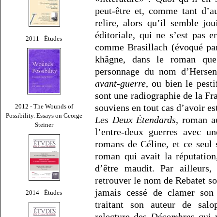
peut-être et, comme tant d’au
relire, alors qu’il semble jo
éditoriale, qui ne s’est pas 
2011 - Études
comme Brasillach (évoqué par
khâgne, dans le roman que 
personnage du nom d’Hersent)
avant-guerre
, ou bien le pest
sont une radiographie de la Fr
souviens en tout cas d’avoir e
2012 - The Wounds of
Possibility. Essays on George
Les Deux Étendards
, roman au
Steiner
l’entre-deux guerres avec un
romans de Céline, et ce seul
roman qui avait la réputation
d’être maudit. Par ailleurs,
retrouver le nom de Rebatet so
jamais cessé de clamer son
2014 - Études
traitant son auteur de sal
relecture des
Décombres
qui v