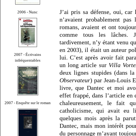
J’ai pris sa défense, oui, car 
2006 - Nunc
n’avaient probablement pas 
romans, avaient et ont toujou
comme tous les lâches. J
tardivement, n’y étant venu qu
en 2003), il était un auteur p
2007 - Écrivains
lui. C’est après avoir fait par
infréquentables
un long article sur
Villa Vorte
deux lignes stupides (dans l
Observateur
) par Jean-Louis E
livre, que Dantec et moi av
effet frappé, dans l’article en 
chaleureusement, le fait q
2007 - Enquête sur le roman
catholicisme, qui avait eu l
quelques mois après la parut
Dantec, mais mon intérêt pour 
du personnage m’ayant toujours