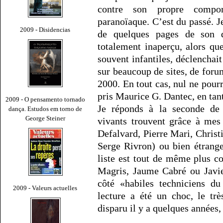
contre son propre compor
paranoïaque. C’est du passé. J
2009 - Disidencias
de quelques pages de son 
totalement inaperçu, alors qu
souvent infantiles, déclenchai
sur beaucoup de sites, de foru
2000. En tout cas, nul ne pour
pris Maurice G. Dantec, en tant
2009 - O pensamento tornado
Je réponds à la seconde de 
dança. Estudos em torno de
George Steiner
vivants trouvent grâce à mes
Defalvard, Pierre Mari, Christ
Serge Rivron) ou bien étranger
liste est tout de même plus c
Magris, Jaume Cabré ou Javi
côté «habiles techniciens 
2009 - Valeurs actuelles
lecture a été un choc, le tr
disparu il y a quelques années,