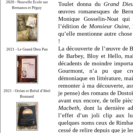
2020 - Nouvelle École sur
Toulet donna du
Grand Die
Bernanos et Péguy
œuvres romanesques de Bern
Monique Gosselin-Noat qui
l’édition de
Monsieur Ouine
,
qu’elle mentionne autre chose 
!
La découverte de l’œuvre de Be
2021 - Le Grand Dieu Pan
de Barbey, Bloy et Hello, ma
décadents de moindre import
Gourmont, n’a pu que cre
démoniaque en littérature, mais
remonter à ma découverte, as
2021 - Océan et Brésil d'Abel
je pense) des romans de Dostoï
Bonnard
avant eux encore, de telle piè
Macbeth
, dont la dernière a
l’effet d’un joli clip aux l
quelques noms ceux de Rimbaud
cessé de relire depuis que je le