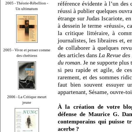
référence évidente à l’un des 
2005 - Théorie-Rébellion -
Un ultimatum
réussi à publier quelques ouvra
étrange sur Judas Iscariote, e
à dessein le terme «réussi», c
la critique littéraire, à com
journalistes, les libraires et, 
de collaborer à quelques rev
2005 - Vivre et penser comme
des articles dans
La Revue des
des chrétiens
du roman
. Je ne supporte plus 
si peu rapide et agile, de ce
rarement, et des sommes ridic
faut bien souvent essuyer un
appartenant, Sésame, ouvre-toi 
2006 - La Critique meurt
jeune
À la création de votre bl
défense de Maurice G. Dant
contemporains qui puisse tr
acerbe ?