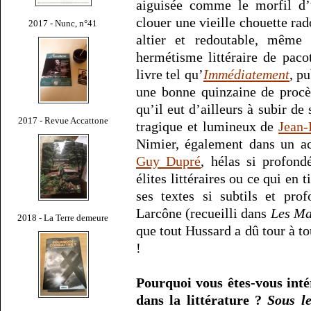
aiguisée comme le morfil d’u
clouer une vieille chouette rad
2017 - Nunc, n°41
altier et redoutable, même
hermétisme littéraire de paco
livre tel qu’
Immédiatement
, p
une bonne quinzaine de procè
qu’il eut d’ailleurs à subir de
2017 - Revue Accattone
tragique et lumineux de
Jean
Nimier, également dans un ac
Guy Dupré
, hélas si profon
élites littéraires ou ce qui en t
ses textes si subtils et pro
Larcône (recueilli dans
Les Ma
2018 - La Terre demeure
que tout Hussard a dû tour à t
!
Pourquoi vous êtes-vous inté
dans la littérature ?
Sous le