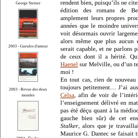
rendent bien, puisqu’ils ne cit
George Steiner
édition des romans de Ber
amplement leurs propres prod
années que le moindre univers
voit désormais ouvrir largemen
alors même que plus aucun é
2003 - Gueules d'amour
serait capable, et ne parlons 
de ceux dont il a hérité. Q
Haenel
sur Melville, ou d’un t
moi !
En tout cas, rien de nouveau 
toujours petitement… J’ai au
2003 - Revue des deux
Celsa
, afin de voir de l’intér
mondes
l’enseignement délivré en mati
pas été déçu quant à la médioc
gauche bien sûr) de cet en
Stalker
, alors que je travail
Maurice G. Dantec se faisait t