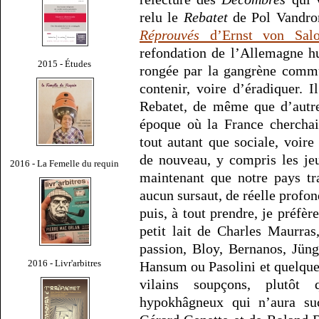
relu le
Rebatet
de Pol Vandro
Réprouvés
d’Ernst von Sal
refondation de l’Allemagne hu
2015 - Études
rongée par la gangrène commu
contenir, voire d’éradiquer. 
Rebatet, de même que d’autre
époque où la France cherchai
tout autant que sociale, voire
de nouveau, y compris les jeu
2016 - La Femelle du requin
maintenant que notre pays tr
aucun sursaut, de réelle profon
puis, à tout prendre, je préfè
petit lait de Charles Maurra
passion, Bloy, Bernanos, Jüng
2016 - Livr'arbitres
Hansum ou Pasolini et quelques
vilains soupçons, plutôt 
hypokhâgneux qui n’aura su