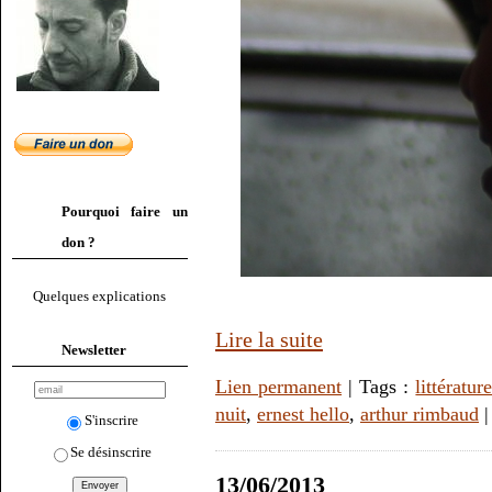
Pourquoi faire un
don ?
Quelques explications
Lire la suite
Newsletter
Lien permanent
| Tags :
littératur
nuit
,
ernest hello
,
arthur rimbaud
S'inscrire
Se désinscrire
13/06/2013