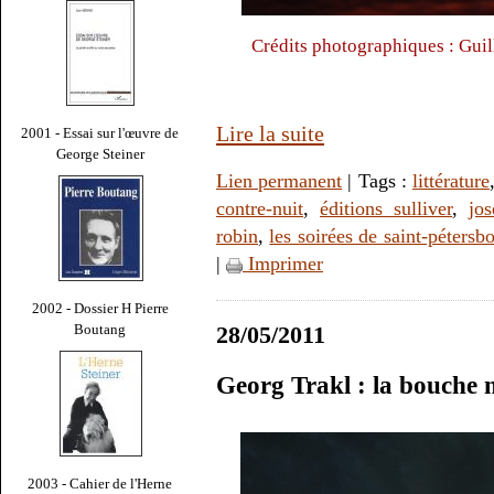
Crédits photographiques : Gui
Lire la suite
2001 - Essai sur l'œuvre de
George Steiner
Lien permanent
| Tags :
littérature
contre-nuit
,
éditions sulliver
,
jo
robin
,
les soirées de saint-pétersb
|
Imprimer
2002 - Dossier H Pierre
Boutang
28/05/2011
Georg Trakl : la bouche 
2003 - Cahier de l'Herne