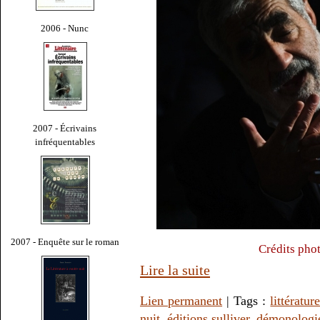
2006 - Nunc
2007 - Écrivains
infréquentables
2007 - Enquête sur le roman
Crédits pho
Lire la suite
Lien permanent
| Tags :
littératur
nuit
,
éditions sulliver
,
démonologi