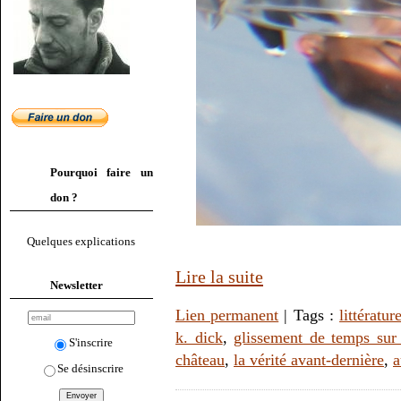
Pourquoi faire un
don ?
Quelques explications
Lire la suite
Newsletter
Lien permanent
| Tags :
littératur
k. dick
,
glissement de temps sur
S'inscrire
château
,
la vérité avant-dernière
,
a
Se désinscrire