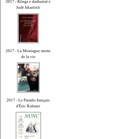
2017 - Kënga e dashurisë e
Judë Iskariotit
2017 - La Montagne morte
de la vie
2017 - Le Paradis français
d'Éric Rohmer