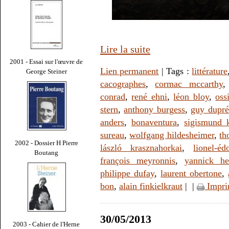
Lire la suite
2001 - Essai sur l'œuvre de
Lien permanent
| Tags :
littérature
George Steiner
cacographes
,
cormac mccarthy
conrad
,
rené ehni
,
léon bloy
,
oss
stern
,
anthony burgess
,
guy dupré
anders
,
bonaventura
,
sigismund 
sureau
,
wolfgang hildesheimer
,
th
2002 - Dossier H Pierre
lászló krasznahorkai
,
lionel-é
Boutang
françois meyronnis
,
yannick he
philippe dufay
,
laurent obertone
,
bon
,
alain finkielkraut
|
|
Impri
30/05/2013
2003 - Cahier de l'Herne