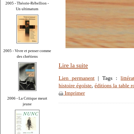
2005 - Théorie-Rébellion -
Un ultimatum
2005 - Vivre et penser comme
des chrétiens
Lire la suite
Lien permanent
| Tags :
littér
histoire égoïste
,
éditions la table 
Imprimer
2006 - La Critique meurt
jeune