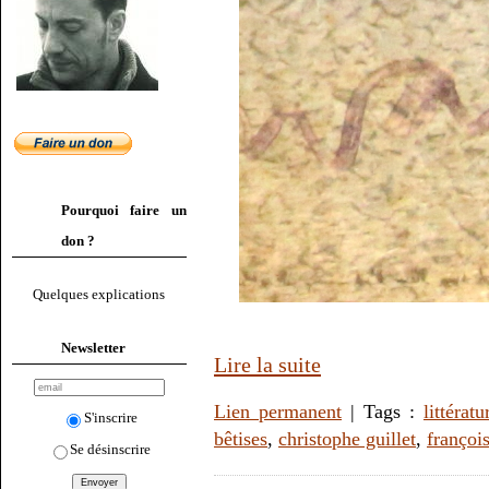
Pourquoi faire un
don ?
Quelques explications
Newsletter
Lire la suite
Lien permanent
| Tags :
littératu
S'inscrire
bêtises
,
christophe guillet
,
françois
Se désinscrire