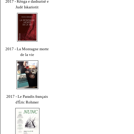
2017 - Kënga e dashurisë e
Judë Iskariotit
2017 - La Montagne morte
de la vie
2017 - Le Paradis français
d'Éric Rohmer