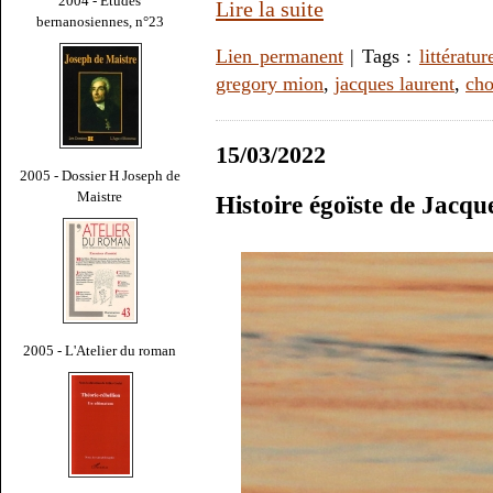
2004 - Études
Lire la suite
bernanosiennes, n°23
Lien permanent
| Tags :
littératur
gregory mion
,
jacques laurent
,
cho
15/03/2022
2005 - Dossier H Joseph de
Maistre
Histoire égoïste de Jacq
2005 - L'Atelier du roman