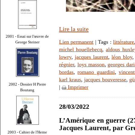
Lire la suite
2001 - Essai sur l'œuvre de
Lien permanent
| Tags :
littérature
George Steiner
michel houellebecq
,
aldous huxle
lowry
,
jacques laurent
,
léon bloy
régnier
,
loys masson
,
georges dar
bordas
,
romano guardini
,
vincent
karl kraus
,
jacques bouveresse
,
gü
2002 - Dossier H Pierre
|
Imprimer
Boutang
28/03/2022
L’Amérique en guerre (2
Jacques Laurent, par G
2003 - Cahier de l'Herne