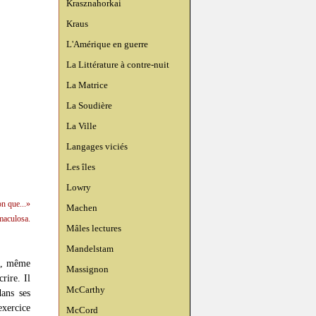
Krasznahorkai
Kraus
L'Amérique en guerre
La Littérature à contre-nuit
La Matrice
La Soudière
La Ville
Langages viciés
Les îles
Lowry
on que...»
Machen
 maculosa.
Mâles lectures
Mandelstam
vi, même
Massignon
crire. Il
McCarthy
dans ses
exercice
McCord