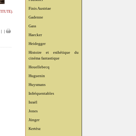
Finis Austriae
STITUTE).
Gadenne
Gass
|
|
Haecker
Heidegger
Histoire et esthétique du
cinéma fantastique
Houellebecq
Huguenin
Huysmans
Infréquentables
Israël
Jones
Jünger
Kertész