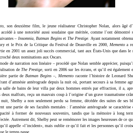
to
, son deuxième film, le jeune réalisateur Christopher Nolan, alors âgé d
a accédé à une notoriété aussi soudaine que méritée, comme l’ont démontré s
suivantes –
Insomnia
,
Batman Begins
et
The Prestige
. Ayant notamment obtenu
ury et le Prix de la Critique du Festival de Deauville en 2000,
Memento
a re
ortie en 2001 un assez joli succès commercial, tant aux États-Unis que dans le 
croché deux nominations aux Oscars.
 mode de narration non linéaire – procédé que Nolan semble apprécier, puisqu’i
éalisation de
The Prestige
, sorti en 2006 sur les écrans, et qu’il est également
ière partie de
Batman Begins
–,
Memento
raconte l’histoire de Leonard Sh
ant d’amnésie antérograde depuis la nuit où, portant secours à sa femme agr
a salle de bains de leur villa par deux hommes entrés par effraction, il a, apr
s deux malfrats, reçu un mauvais coup à l’origine d’un grave traumatisme crâ
e nuit, Shelby a non seulement perdu sa femme, décédée des suites de ses bl
nt une partie de ses facultés mentales : l’amnésie antérograde se caractérise 
apacité à former de nouveaux souvenirs, tandis que la mémoire à long term
fectée. Autrement dit, Shelby peut se remémorer les images heureuses de ce qu’
qu’il appelle «l’incident», mais oublie ce qu’il fait et les personnes qu’il crois
ue le temps passe.