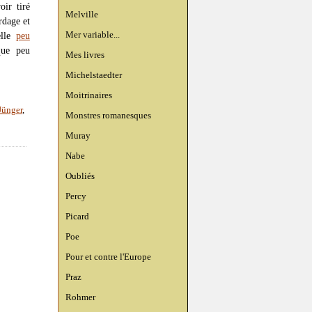
oir tiré
Melville
rdage et
Mer variable...
elle
peu
que peu
Mes livres
Michelstaedter
Moitrinaires
Jünger
,
Monstres romanesques
Muray
Nabe
Oubliés
Percy
Picard
Poe
Pour et contre l'Europe
Praz
Rohmer