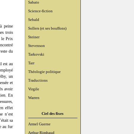
Sabato
Science-fiction
Sebald
’à peine
Sollers (et ses bouffons)
es trois
Steiner
 le Prix
ncontré
Stevenson
reste du
Tarkovski
Tarr
l est au
 employé
Théologie politique
elby, un
Traductions
essée et
ès avoir
Virgile
nien. En
Warren
essures,
en effet
Ciel des fixes
e n’est
était sa
Armel Guerne
e au fur
Arthur Rimbaud