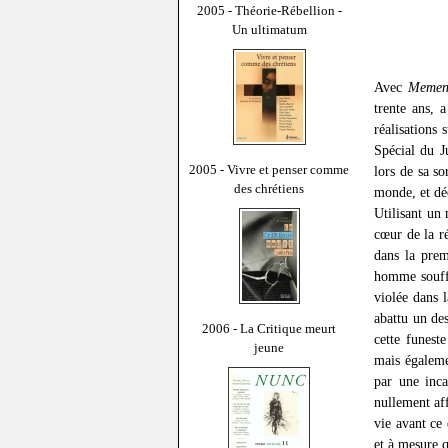
2005 - Théorie-Rébellion -
Un ultimatum
Avec
Memen
trente ans, 
réalisations 
Spécial du J
2005 - Vivre et penser comme
lors de sa s
des chrétiens
monde, et dé
Utilisant un
cœur de la r
dans la prem
homme souffr
violée dans l
abattu un de
2006 - La Critique meurt
cette funest
jeune
mais égaleme
par une inc
nullement af
vie avant ce 
et à mesure q