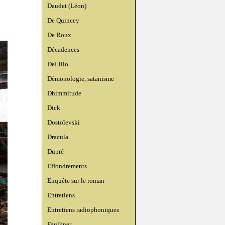
Daudet (Léon)
De Quincey
De Roux
Décadences
DeLillo
Démonologie, satanisme
Dhimmitude
Dick
Dostoïevski
Dracula
Dupré
Effondrements
Enquête sur le roman
Entretiens
Entretiens radiophoniques
Faulkner