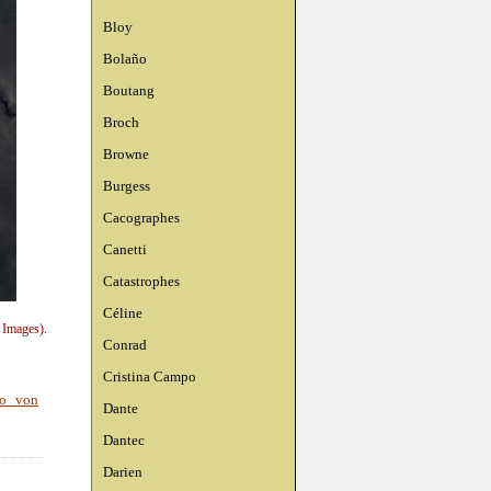
Bloy
Bolaño
Boutang
Broch
Browne
Burgess
Cacographes
Canetti
Catastrophes
Céline
 Images).
Conrad
Cristina Campo
o von
Dante
Dantec
Darien