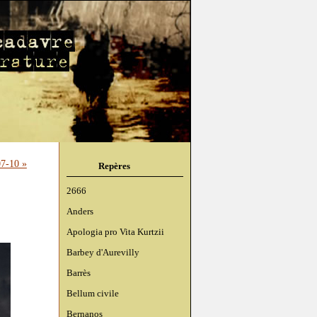
7-10 »
Repères
2666
Anders
Apologia pro Vita Kurtzii
Barbey d'Aurevilly
Barrès
Bellum civile
Bernanos