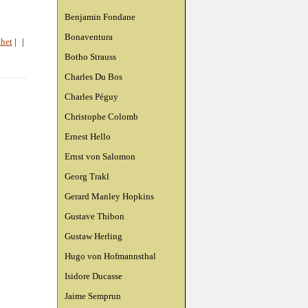
Benjamin Fondane
Bonaventura
het
|
|
Botho Strauss
Charles Du Bos
Charles Péguy
Christophe Colomb
Ernest Hello
Ernst von Salomon
Georg Trakl
Gerard Manley Hopkins
Gustave Thibon
Gustaw Herling
Hugo von Hofmannsthal
Isidore Ducasse
Jaime Semprun