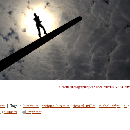
Crédits photographiques : Uwe Zucchi (AFP/Getty
ent
| Tags :
littérature
,
critique littéraire
,
richard millet
,
michel crépu
,
hug
,
gallimard
|
|
Imprimer