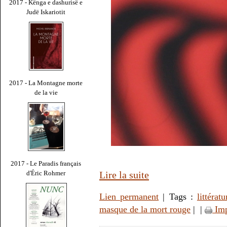
2017 - Kënga e dashurisë e
Judë Iskariotit
2017 - La Montagne morte
de la vie
2017 - Le Paradis français
Lire la suite
d'Éric Rohmer
Lien permanent
| Tags :
littératu
masque de la mort rouge
|
|
Imp