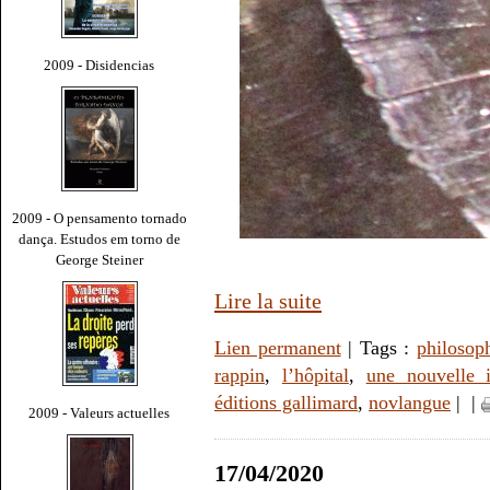
2009 - Disidencias
2009 - O pensamento tornado
dança. Estudos em torno de
George Steiner
Lire la suite
Lien permanent
| Tags :
philosop
rappin
,
l’hôpital
,
une nouvelle 
éditions gallimard
,
novlangue
|
|
2009 - Valeurs actuelles
17/04/2020