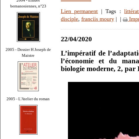
2004 - Études
bernanosiennes, n°23
Lien permanent
| Tags :
littéra
disciple
,
franciis moury
|
|
Impr
22/04/2020
2005 - Dossier H Joseph de
L’impératif de l’adaptati
Maistre
l’économie et du mana
biologie moderne, 2, par
2005 - L'Atelier du roman