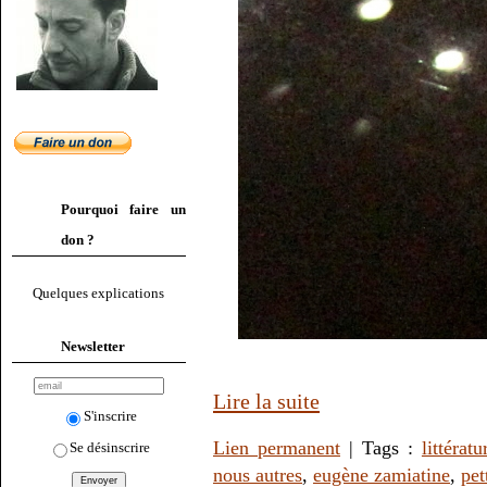
Pourquoi faire un
don ?
Quelques explications
Newsletter
Lire la suite
S'inscrire
Lien permanent
| Tags :
littératu
Se désinscrire
nous autres
,
eugène zamiatine
,
pet