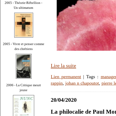
2005 - Théorie-Rébellion -
Un ultimatum
2005 - Vivre et penser comme
des chrétiens
Lire la suite
Lien permanent
| Tags :
manage
rappin
,
johan n chapoutot
,
pierre 
2006 - La Critique meurt
jeune
20/04/2020
La philocalie de Paul M