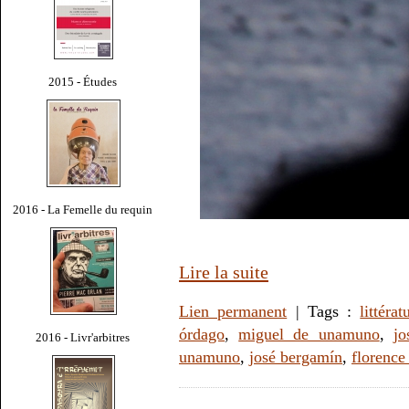
2015 - Études
2016 - La Femelle du requin
Lire la suite
Lien permanent
| Tags :
littérat
órdago
,
miguel de unamuno
,
jo
2016 - Livr'arbitres
unamuno
,
josé bergamín
,
florence