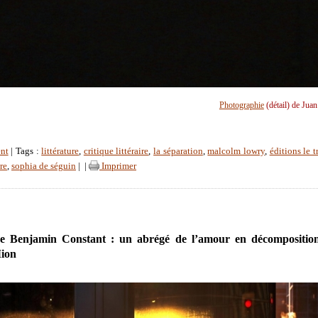
Photographie
(détail) de Jua
nt
| Tags :
littérature
,
critique littéraire
,
la séparation
,
malcolm lowry
,
éditions le 
re
,
sophia de séguin
|
|
Imprimer
e Benjamin Constant : un abrégé de l’amour en décomposition
ion