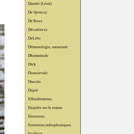
Daudet (Léon)
De Quincey
De Roux
Décadences
DeLillo
Démonologie, satanisme
Dhimmitude
Dick
Dostoïevski
Dracula
Dupré
Effondrements
Enquête sur le roman
Entretiens
Entretiens radiophoniques
Faulkner