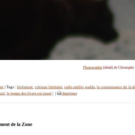
Photographie
(détail) de Christophe
nt
| Tags :
littérature
,
critique littéraire
,
carlo emilio gadda
,
la connaissance de la d
euil
,
le temps des livres est passé
|
|
Imprimer
ment de la Zone