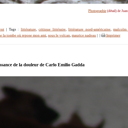
Photographie
(détail) de Jua
ent
| Tags :
littérature
,
critique littéraire
,
littérature nord-américaine
,
malcolm 
 la tombe où repose mon ami
,
sous le volcan
,
maurice nadeau
|
|
Imprimer
sance de la douleur de Carlo Emilio Gadda