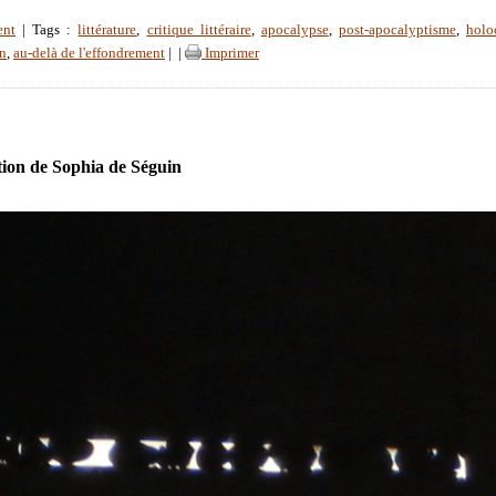
ent
| Tags :
littérature
,
critique littéraire
,
apocalypse
,
post-apocalyptisme
,
holo
on
,
au-delà de l'effondrement
|
|
Imprimer
ion de Sophia de Séguin