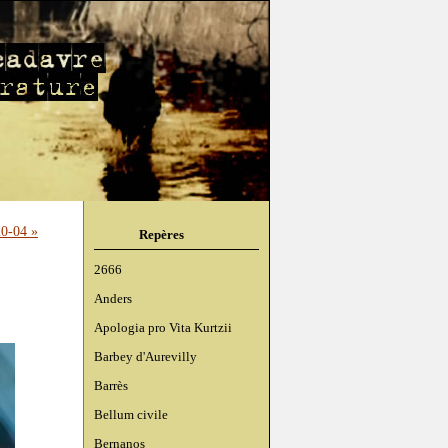
0-04 »
Repères
2666
Anders
Apologia pro Vita Kurtzii
Barbey d'Aurevilly
Barrès
Bellum civile
Bernanos