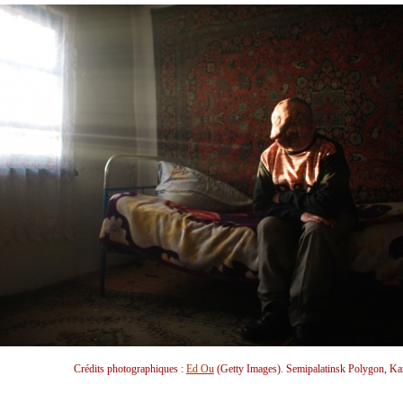
Crédits photographiques :
Ed Ou
(Getty Images). Semipalatinsk Polygon, Ka