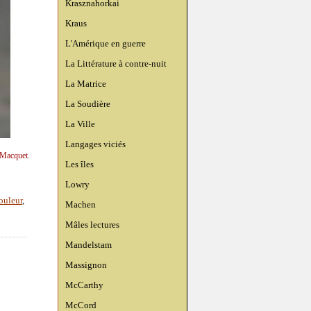
Krasznahorkai
Kraus
L'Amérique en guerre
La Littérature à contre-nuit
La Matrice
La Soudière
La Ville
Langages viciés
 Macquet.
Les îles
Lowry
ouleur
,
Machen
Mâles lectures
Mandelstam
Massignon
McCarthy
McCord