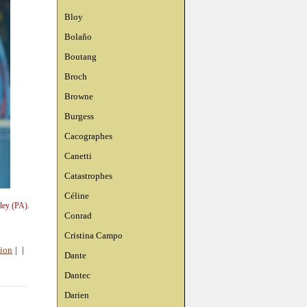
Bloy
Bolaño
Boutang
Broch
Browne
Burgess
Cacographes
Canetti
Catastrophes
Céline
ley (PA).
Conrad
Cristina Campo
ion
|
|
Dante
Dantec
Darien