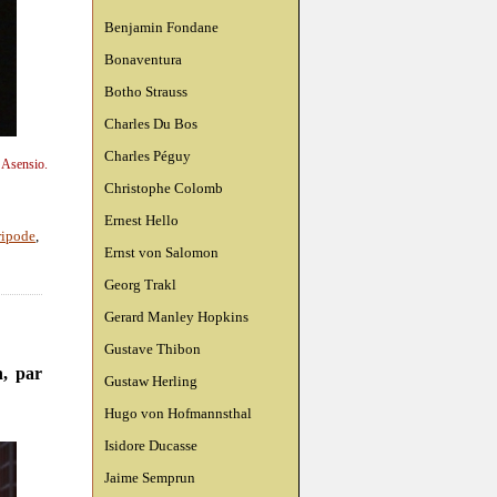
Benjamin Fondane
Bonaventura
Botho Strauss
Charles Du Bos
Charles Péguy
n Asensio.
Christophe Colomb
Ernest Hello
tripode
,
Ernst von Salomon
Georg Trakl
Gerard Manley Hopkins
Gustave Thibon
, par
Gustaw Herling
Hugo von Hofmannsthal
Isidore Ducasse
Jaime Semprun