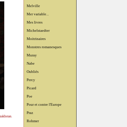
Melville
Mer variable...
Mes livres
Michelstaedter
Moitrinaires
Monstres romanesques
Muray
Nabe
Oubliés
Percy
Picard
Poe
Pour et contre l'Europe
Praz
zakhstan.
Rohmer