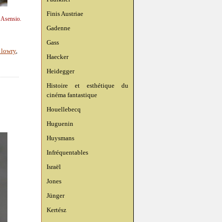
Finis Austriae
n Asensio.
Gadenne
Gass
lowry
,
Haecker
Heidegger
Histoire et esthétique du
cinéma fantastique
Houellebecq
Huguenin
Huysmans
Infréquentables
Israël
Jones
Jünger
Kertész