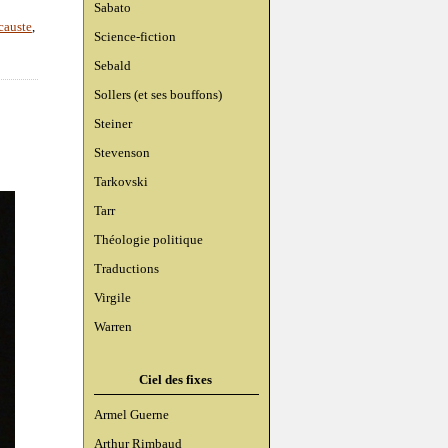
Sabato
causte
,
Science-fiction
Sebald
Sollers (et ses bouffons)
Steiner
Stevenson
Tarkovski
Tarr
Théologie politique
Traductions
Virgile
Warren
Ciel des fixes
Armel Guerne
Arthur Rimbaud