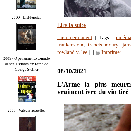
2009 - Disidencias
Lire la suite
Lien permanent
| Tags :
ciném
frankenstein
,
francis moury
,
jam
rowland v. lee
|
|
Imprimer
2009 - O pensamento tornado
dança. Estudos em torno de
George Steiner
08/10/2021
L'Arme la plus meurtr
vraiment ivre du vin tiré
2009 - Valeurs actuelles