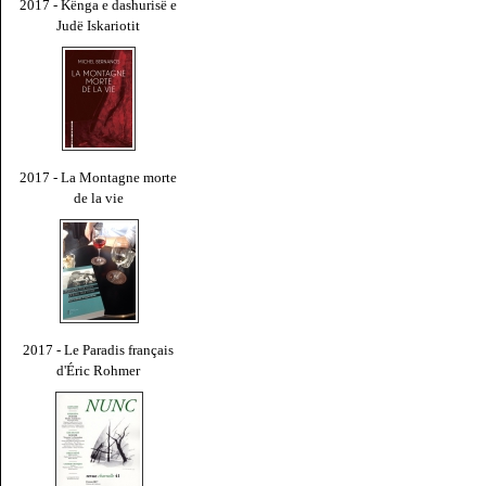
2017 - Kënga e dashurisë e
Judë Iskariotit
2017 - La Montagne morte
de la vie
2017 - Le Paradis français
d'Éric Rohmer