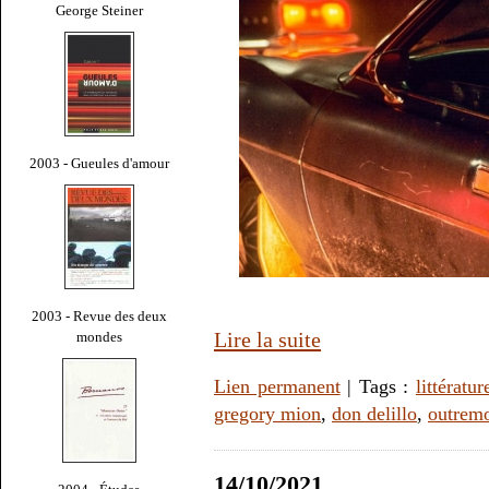
George Steiner
2003 - Gueules d'amour
2003 - Revue des deux
Lire la suite
mondes
Lien permanent
| Tags :
littératur
gregory mion
,
don delillo
,
outrem
14/10/2021