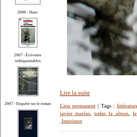
2006 - Nunc
2007 - Écrivains
infréquentables
Lire la suite
2007 - Enquête sur le roman
Lien permanent
| Tags :
littératur
javier marías
,
todas la almas
,
l
Imprimer