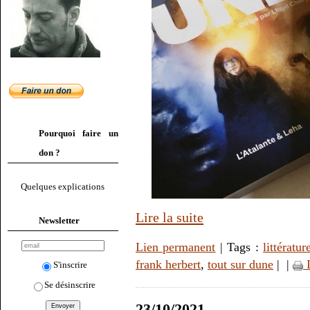
Pourquoi faire un
don ?
Quelques explications
Lire la suite
Newsletter
Lien permanent
| Tags :
littératur
frank herbert
,
tout sur dune
|
|
I
S'inscrire
Se désinscrire
23/10/2021