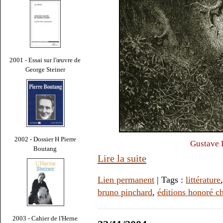
2001 - Essai sur l'œuvre de
George Steiner
2002 - Dossier H Pierre
Gustave D
Boutang
Lire la suite
Lien permanent
| Tags :
littérature
bruno pinchard
,
éditions honoré 
2003 - Cahier de l'Herne