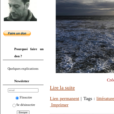
Pourquoi faire un
don ?
Quelques explications
Cré
Newsletter
Lire la suite
S'inscrire
Lien permanent
| Tags :
littératur
Imprimer
Se désinscrire