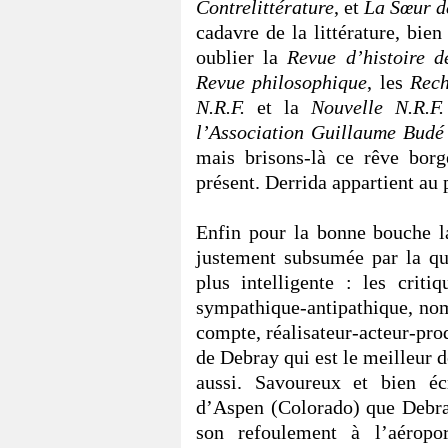
Contrelittérature
, et
La Sœur d
cadavre de la littérature, bie
oublier la
Revue d’histoire d
Revue philosophique
, les
Rech
N.R.F.
et la
Nouvelle N.R.F.
l’Association Guillaume Budé
mais brisons-là ce rêve borg
présent. Derrida appartient au 
Enfin pour la bonne bouche l
justement subsumée par la qu
plus intelligente : les crit
sympathique-antipathique, nomm
compte, réalisateur-acteur-pro
de Debray qui est le meilleur d
aussi. Savoureux et bien éc
d’Aspen (Colorado) que Debra
son refoulement à l’aéropo