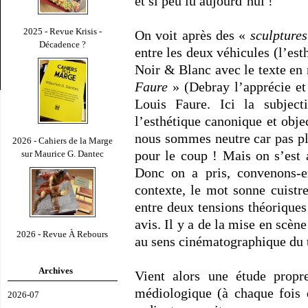
et si peu lu aujourd’hui !
2025 - Revue Krisis -
On voit après des «
sculptures
Décadence ?
entre les deux véhicules (l’est
Noir & Blanc avec le texte en 
Faure
» (Debray l’apprécie et 
Louis Faure. Ici la subject
l’esthétique canonique et objec
nous sommes neutre car pas p
2026 - Cahiers de la Marge
pour le coup ! Mais on s’est 
sur Maurice G. Dantec
Donc on a pris, convenons-e
contexte, le mot sonne cuistr
entre deux tensions théoriques 
avis. Il y a de la mise en scèn
2026 - Revue À Rebours
au sens cinématographique du
Archives
Vient alors une étude propr
médiologique (à chaque fois
2026-07