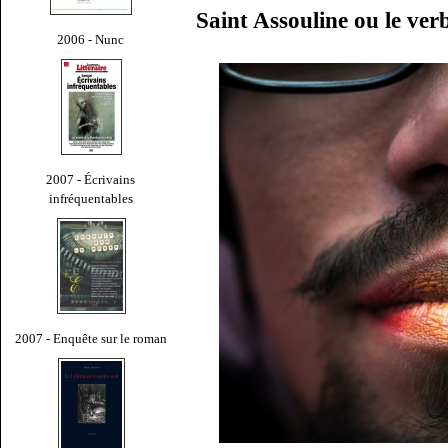
Saint Assouline ou le verb
2006 - Nunc
2007 - Écrivains
infréquentables
2007 - Enquête sur le roman