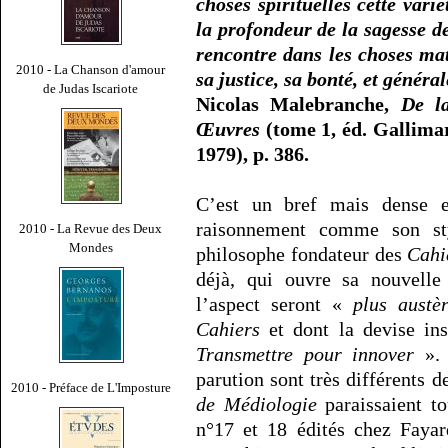
choses spirituelles cette vari
la profondeur de la sagesse de
rencontre dans les choses mat
2010 - La Chanson d'amour
sa justice, sa bonté, et généra
de Judas Iscariote
Nicolas Malebranche,
De la
Œuvres
(tome 1, éd. Gallimar
1979), p. 386.
C’est un bref mais dense e
raisonnement comme son sty
2010 - La Revue des Deux
Mondes
philosophe fondateur des
Cahi
déjà, qui ouvre sa nouvell
l’aspect seront «
plus austè
Cahiers
et dont la devise in
Transmettre pour innover
».
parution sont très différents de
2010 - Préface de L'Imposture
de Médiologie
paraissaient t
n°17 et 18 édités chez Fayar