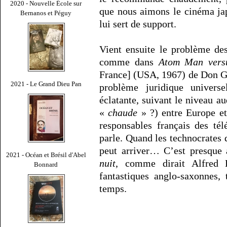
2020 - Nouvelle École sur
que nous aimons le cinéma japo
Bernanos et Péguy
lui sert de support.
Vient ensuite le problème de
comme dans
Atom Man vers
France] (USA, 1967) de Don Glu
2021 - Le Grand Dieu Pan
problème juridique univers
éclatante, suivant le niveau a
«
chaude
» ?) entre Europe et
responsables français des té
parle. Quand les technocrates 
peut arriver… C’est presque 
2021 - Océan et Brésil d'Abel
nuit
, comme dirait Alfred 
Bonnard
fantastiques anglo-saxonnes,
temps.