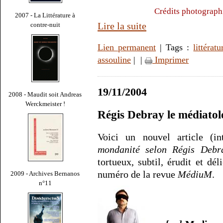
Crédits photograph
2007 - La Littérature à
Lire la suite
contre-nuit
Lien permanent
| Tags :
littératu
assouline
|
|
Imprimer
19/11/2004
2008 - Maudit soit Andreas
Werckmeister !
Régis Debray le médiato
Voici un nouvel article (in
mondanité selon Régis Debr
tortueux, subtil, érudit et d
numéro de la revue
MédiuM
.
2009 - Archives Bernanos
n°11