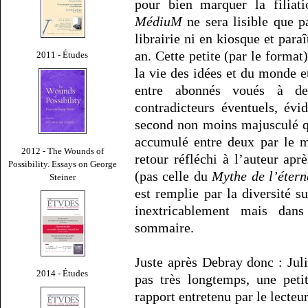
pour bien marquer la filiat
MédiuM
ne sera lisible que 
librairie ni en kiosque et paraî
an. Cette petite (par le format
2011 - Études
la vie des idées et du monde e
entre abonnés voués à deven
contradicteurs éventuels, é
second non moins majusculé que
accumulé entre deux par le 
2012 - The Wounds of
retour réfléchi à l’auteur aprè
Possibility. Essays on George
(pas celle du
Mythe de l’étern
Steiner
est remplie par la diversité s
inextricablement mais dan
sommaire.
Juste après Debray donc : Juli
2014 - Études
pas très longtemps, une pet
rapport entretenu par le lecteu