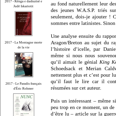
2017 - Kënga e dashurisë e
au fond naturellement leur dest
Judë Iskariotit
des jeunes W.A.S.P. triés su
seulement, dois-je ajouter ! 
sommes entre latinistes. Sino
Une analyse ensuite du rappor
Aragon/Breton au sujet du rap
2017 - La Montagne morte
de la vie
l’histoire d’icelle, par Dan
même si nous nous souvenon
qu’il aimait le génial
King 
Schoedsack et Merian Caldw
nettement plus et c’est pour lui
qu’il faut le lire car il co
2017 - Le Paradis français
résumées sur cet auteur.
d'Éric Rohmer
Puis un intéressant – même s
peu trop en ce moment, un de 
d’être lu – article sur la gue