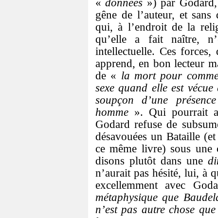
«
données
») par Godard, 
gêne de l’auteur, et sans 
qui, à l’endroit de la reli
qu’elle a fait naître,
intellectuelle. Ces forces
apprend, en bon lecteur ma
de «
la mort pour commen
sexe quand elle est vécue
soupçon d’une présenc
homme
». Qui pourrait a
Godard refuse de subsume
désavouées un Bataille (et
ce même livre) sous une c
disons plutôt dans une
d
n’aurait pas hésité, lui, à 
excellemment avec Go
métaphysique que Baudela
n’est pas autre chose que 