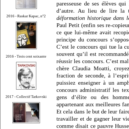
paresseuse de ses élèves qui l
d’autre. Au lieu de lire l
2016 - Raskar Kapac, n°2
déformation historique dans 
Paul Petit (enfin ses re-copieu
ce que lui-même avait recopi
principe du concours s’oppose
C’est le concours qui tue la c
souvent qu’il est recommandé 
2016 - Trois cent soixante
réussir les concours. C’est mal
chère Claudia Moatti, croye
fraction de seconde, à l’esp
puissiez enseigner à un amph
concours administratif les tex
gens d’élite ou des hommes 
2017 - Collectif Tarkovski
appartenant aux meilleures fa
Et cela dans le but de leur fair
travailler et de gagner leur v
comme disait ce pauvre Husser