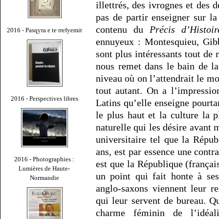
illettrés, des ivrognes et des 
pas de partir enseigner sur 
contenu du
Précis d’Histo
2016 - Pasqyra e te rrefyemit
ennuyeux : Montesquieu, Gib
sont plus intéressants tout de
nous remet dans le bain de la
niveau où on l’attendrait le mo
tout autant. On a l’impressio
2016 - Perspectives libres
Latins qu’elle enseigne pourtan
le plus haut et la culture la p
naturelle qui les désire avant 
universitaire tel que la Répub
ans, est par essence une contr
2016 - Photographies :
est que la République (françai
Lumières de Haute-
un point qui fait honte à ses
Normandie
anglo-saxons viennent leur re
qui leur servent de bureau. Qu
charme féminin de l’idéal