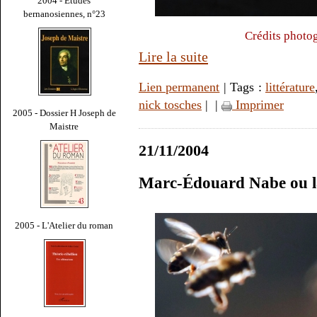
2004 - Études
bernanosiennes, n°23
Crédits photog
Lire la suite
Lien permanent
| Tags :
littérature
nick tosches
|
|
Imprimer
2005 - Dossier H Joseph de
Maistre
21/11/2004
Marc-Édouard Nabe ou l
2005 - L'Atelier du roman