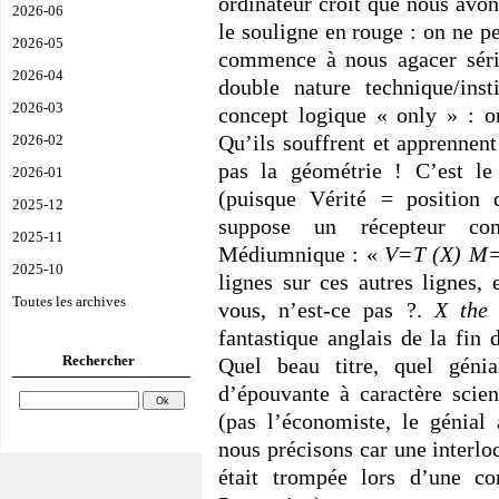
ordinateur croit que nous avo
2026-06
le souligne en rouge : on ne peu
2026-05
commence à nous agacer séri
2026-04
double nature technique/ins
2026-03
concept logique « only » : 
Qu’ils souffrent et apprennent
2026-02
pas la géométrie ! C’est l
2026-01
(puisque Vérité = position
2025-12
suppose un récepteur com
2025-11
Médiumnique : «
V=T (X) 
2025-10
lignes sur ces autres lignes,
Toutes les archives
vous, n’est-ce pas ?.
X the
fantastique anglais de la fin 
Rechercher
Quel beau titre, quel génia
d’épouvante à caractère scie
(pas l’économiste, le génial 
nous précisons car une interlo
était trompée lors d’une co