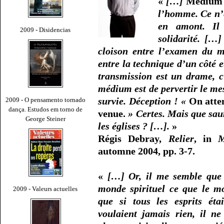
«
[…]
Mediu
l’homme. Ce n’e
en amont. Il 
2009 - Disidencias
solidarité. […]
cloison entre l’examen du m
entre la technique d’un côté e
transmission est un drame, c
médium est de pervertir le me
survie. Déception ! «
On atten
2009 - O pensamento tornado
dança. Estudos em torno de
venue.
» Certes. Mais que saur
George Steiner
les églises ? […].
»
Régis Debray,
Relier
, in
automne 2004, pp. 3-7.
«
[…] Or, il me semble que l
monde spirituel ce que le m
2009 - Valeurs actuelles
que si tous les esprits éta
voulaient jamais rien, il ne