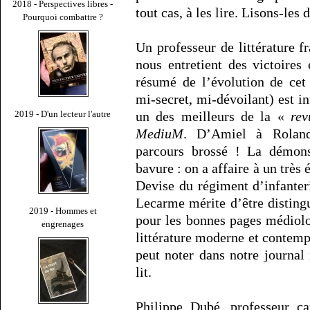
2018 - Perspectives libres -
tout cas, à les lire. Lisons-les 
Pourquoi combattre ?
Un professeur de littérature f
nous entretient des victoires
résumé de l’évolution de cet 
mi-secret, mi-dévoilant) est 
2019 - D'un lecteur l'autre
un des meilleurs de la «
re
MediuM
. D’Amiel à Rolan
parcours brossé ! La démonst
bavure : on a affaire à un très 
Devise du régiment d’infante
Lecarme mérite d’être disting
2019 - Hommes et
pour les bonnes pages médiolo
engrenages
littérature moderne et contemp
peut noter dans notre journal 
lit.
Philippe Dubé, professeur ca