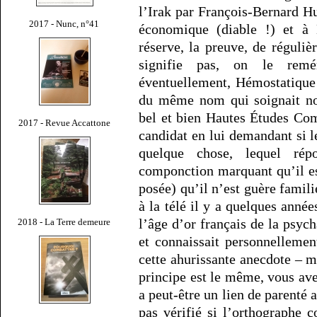
l’Irak par François-Bernard H
2017 - Nunc, n°41
économique (diable !) et à 
réserve, la preuve, de réguliè
signifie pas, on le rem
éventuellement, Hémostatiqu
du même nom qui soignait nos
bel et bien Hautes Études Com
2017 - Revue Accattone
candidat en lui demandant si 
quelque chose, lequel ré
componction marquant qu’il est
posée) qu’il n’est guère famil
à la télé il y a quelques anné
l’âge d’or français de la psych
2018 - La Terre demeure
et connaissait personnellemen
cette ahurissante anecdote – ma
principe est le même, vous ave
a peut-être un lien de parenté a
pas vérifié si l’orthographe 