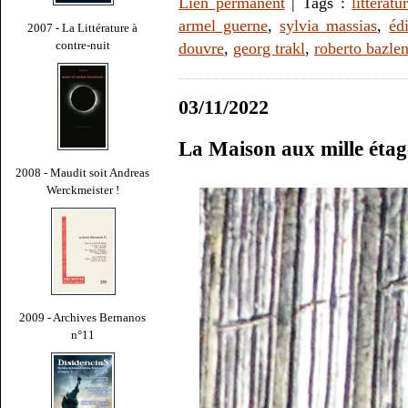
Lien permanent
| Tags :
littératu
armel guerne
,
sylvia massias
,
éd
2007 - La Littérature à
contre-nuit
douvre
,
georg trakl
,
roberto bazle
03/11/2022
La Maison aux mille étag
2008 - Maudit soit Andreas
Werckmeister !
2009 - Archives Bernanos
n°11