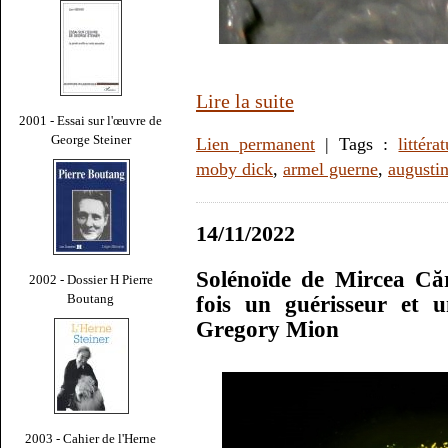
Lire la suite
2001 - Essai sur l'œuvre de
George Steiner
Lien permanent
| Tags :
littéra
moby dick
,
armel guerne
,
augustin
14/11/2022
Solénoïde de Mircea Căr
2002 - Dossier H Pierre
Boutang
fois un guérisseur et u
Gregory Mion
2003 - Cahier de l'Herne