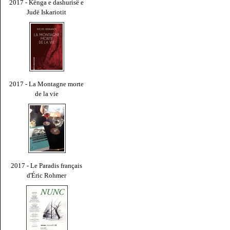
2017 - Kënga e dashurisë e
Judë Iskariotit
2017 - La Montagne morte
de la vie
2017 - Le Paradis français
d'Éric Rohmer