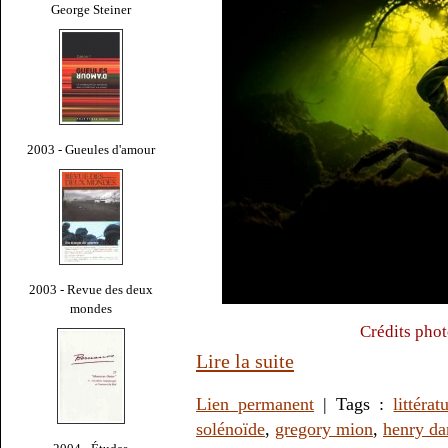
George Steiner
2003 - Gueules d'amour
2003 - Revue des deux
mondes
Crédits phot
Lire la suite
Lien permanent
| Tags :
littérat
solénoïde
,
gregory mion
,
henry da