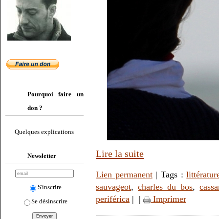
Pourquoi faire un
don ?
Quelques explications
Lire la suite
Newsletter
Lien permanent
| Tags :
littératur
sauvageot
,
charles du bos
,
cassa
S'inscrire
periférica
|
|
Imprimer
Se désinscrire