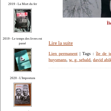
2019 - La Mort du fer
Îl
2019 - Le temps des livres est
Lire la suite
passé
Lien permanent
| Tags :
île de j
huysmans
,
w. g. sebald
,
david abi
2020 - L'Impostura