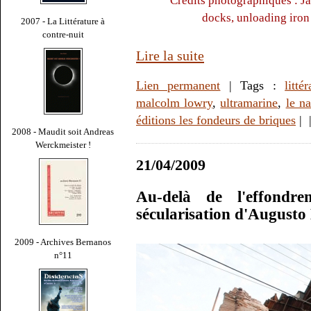
Crédits photographiques : J
docks, unloading iron 
2007 - La Littérature à
contre-nuit
Lire la suite
Lien permanent
| Tags :
litté
malcolm lowry
,
ultramarine
,
le na
éditions les fondeurs de briques
|
2008 - Maudit soit Andreas
Werckmeister !
21/04/2009
Au-delà de l'effondr
sécularisation d'Augusto
2009 - Archives Bernanos
n°11