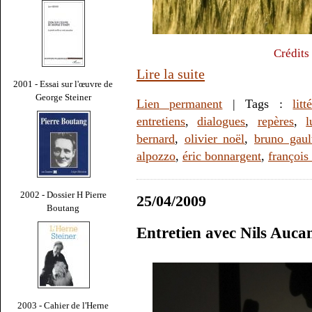
Crédits
Lire la suite
2001 - Essai sur l'œuvre de
George Steiner
Lien permanent
| Tags :
litt
entretiens
,
dialogues
,
repères
,
l
bernard
,
olivier noël
,
bruno gault
alpozzo
,
éric bonnargent
,
françois
2002 - Dossier H Pierre
25/04/2009
Boutang
Entretien avec Nils Auca
2003 - Cahier de l'Herne