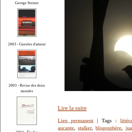
George Steiner
2003 - Gueules d'amour
2003 - Revue des deux
mondes
Lire la suite
Lien permanent
| Tags :
littér
aucante
,
stalker
,
blogosphère
,
ju