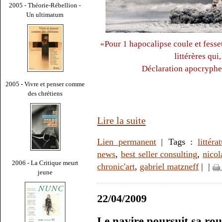
2005 - Théorie-Rébellion -
Un ultimatum
«Pour 1 hapocalipse coule et fess
littérères qui
Déclaration apocryphe 
2005 - Vivre et penser comme
des chrétiens
Lire la suite
Lien permanent
| Tags :
littéra
news
,
best seller consulting
,
nicol
2006 - La Critique meurt
chronic'art
,
gabriel matzneff
|
|
jeune
22/04/2009
Le navire poursuit sa ro