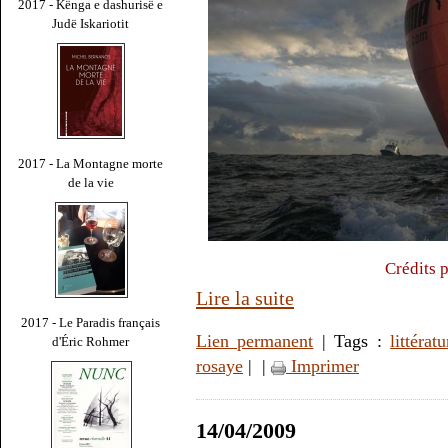
2017 - Kënga e dashurisë e
Judë Iskariotit
2017 - La Montagne morte
de la vie
Crédits 
Lire la suite
2017 - Le Paradis français
Lien permanent
| Tags :
littératu
d'Éric Rohmer
rosaye
|
|
Imprimer
14/04/2009