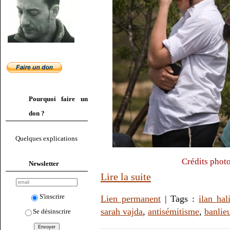
Pourquoi faire un
don ?
Quelques explications
Crédits phot
Newsletter
Lire la suite
S'inscrire
Lien permanent
| Tags :
ilan hal
sarah vajda
,
antisémitisme
,
banlie
Se désinscrire