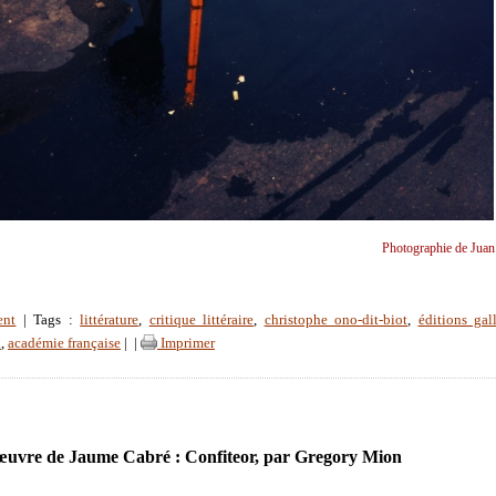
Photographie de Juan
ent
| Tags :
littérature
,
critique littéraire
,
christophe ono-dit-biot
,
éditions gal
d
,
académie française
|
|
Imprimer
œuvre de Jaume Cabré : Confiteor, par Gregory Mion