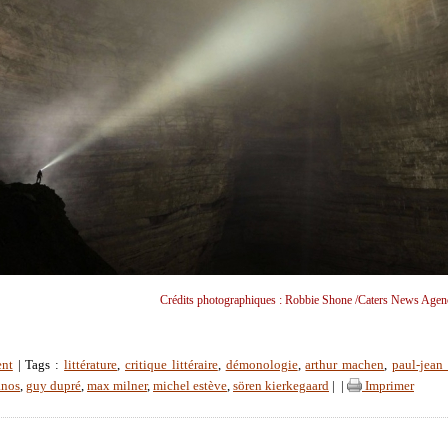
Crédits photographiques : Robbie Shone /Caters News Agenc
ent
| Tags :
littérature
,
critique littéraire
,
démonologie
,
arthur machen
,
paul-jean 
anos
,
guy dupré
,
max milner
,
michel estève
,
sören kierkegaard
|
|
Imprimer