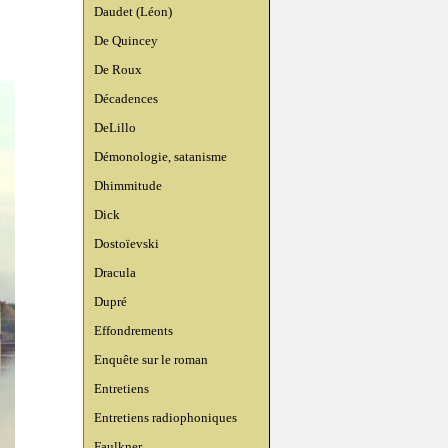
Daudet (Léon)
De Quincey
De Roux
Décadences
DeLillo
Démonologie, satanisme
Dhimmitude
Dick
Dostoïevski
Dracula
Dupré
Effondrements
Enquête sur le roman
Entretiens
Entretiens radiophoniques
Faulkner