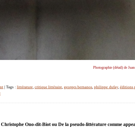
Photographie (détail) de Juan
nt
| Tags :
littérature
,
critique littéraire
,
georges bernanos
,
philippe dufay
,
éditions 
r
 Christophe Ono-dit-Biot ou De la pseudo-littérature comme appe