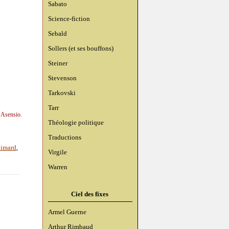
Sabato
Science-fiction
Sebald
Sollers (et ses bouffons)
Steiner
Stevenson
Tarkovski
Tarr
 Asensio.
Théologie politique
Traductions
limard
,
Virgile
Warren
Ciel des fixes
Armel Guerne
Arthur Rimbaud