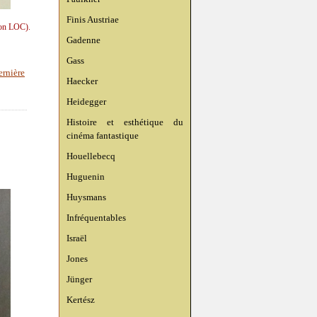
Finis Austriae
ion LOC).
Gadenne
Gass
rnière
Haecker
Heidegger
Histoire et esthétique du
cinéma fantastique
Houellebecq
Huguenin
Huysmans
Infréquentables
Israël
Jones
Jünger
Kertész