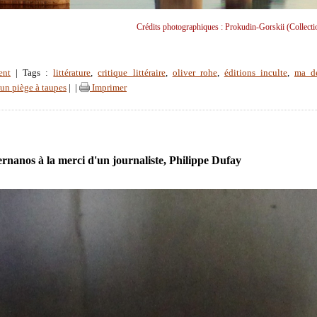
Crédits photographiques : Prokudin-Gorskii (Collect
ent
| Tags :
littérature
,
critique littéraire
,
oliver rohe
,
éditions inculte
,
ma de
 un piège à taupes
|
|
Imprimer
rnanos à la merci d'un journaliste, Philippe Dufay