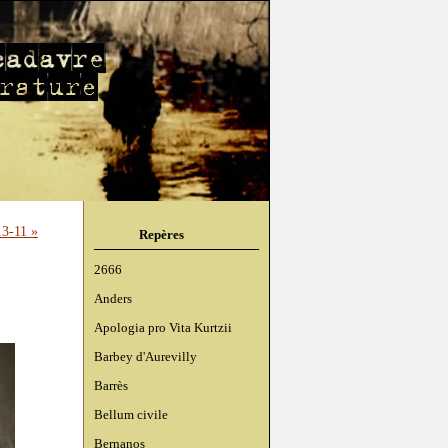
3-11 »
Repères
2666
Anders
Apologia pro Vita Kurtzii
Barbey d'Aurevilly
Barrès
Bellum civile
Bernanos