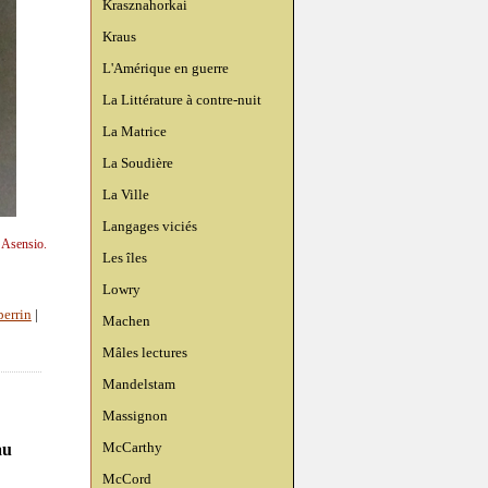
Krasznahorkai
Kraus
L'Amérique en guerre
La Littérature à contre-nuit
La Matrice
La Soudière
La Ville
Langages viciés
 Asensio.
Les îles
Lowry
perrin
|
Machen
Mâles lectures
Mandelstam
Massignon
McCarthy
au
McCord