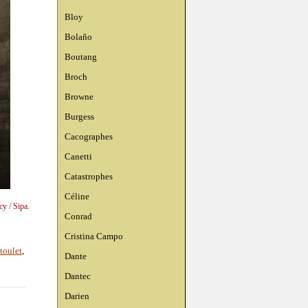
Bloy
Bolaño
Boutang
Broch
Browne
Burgess
Cacographes
Canetti
Catastrophes
Céline
y / Sipa.
Conrad
Cristina Campo
toulet
,
Dante
Dantec
Darien