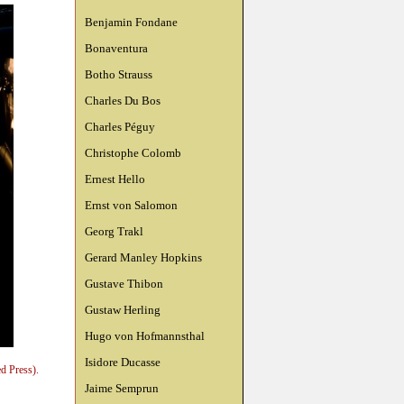
Benjamin Fondane
Bonaventura
Botho Strauss
Charles Du Bos
Charles Péguy
Christophe Colomb
Ernest Hello
Ernst von Salomon
Georg Trakl
Gerard Manley Hopkins
Gustave Thibon
Gustaw Herling
Hugo von Hofmannsthal
Isidore Ducasse
d Press).
Jaime Semprun