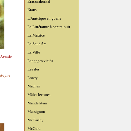
Krasznahorkai
Kraus
L'Amérique en guerre
La Littérature à contre-nuit
La Matrice
La Soudière
La Ville
n Asensio.
Langages viciés
Les îles
istophe
Lowry
Machen
Mâles lectures
Mandelstam
Massignon
McCarthy
McCord