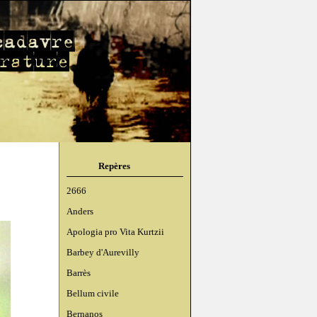
Repères
2666
Anders
Apologia pro Vita Kurtzii
Barbey d'Aurevilly
Barrès
Bellum civile
Bernanos