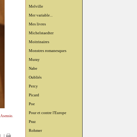
Melville
Mer variable...
Mes livres
Michelstaedter
Moitrinaires
Monstres romanesques
Muray
Nabe
Oubliés
Percy
Picard
Poe
Pour et contre l'Europe
n Asensio.
Praz
Rohmer
|
|