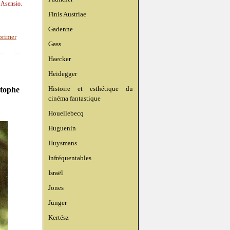
n Asensio.
Finis Austriae
Gadenne
rimer
Gass
Haecker
Heidegger
Histoire et esthétique du
stophe
cinéma fantastique
Houellebecq
Huguenin
Huysmans
Infréquentables
Israël
Jones
Jünger
Kertész