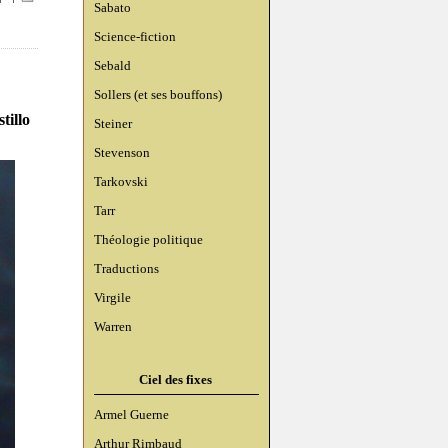
Sabato
Science-fiction
Sebald
Sollers (et ses bouffons)
tillo
Steiner
Stevenson
Tarkovski
Tarr
Théologie politique
Traductions
Virgile
Warren
Ciel des fixes
Armel Guerne
Arthur Rimbaud