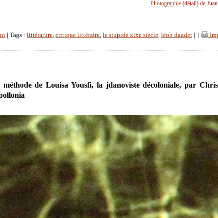
Photographie
(détail) de Jua
nt
| Tags :
littérature
,
critique littéraire
,
le stupide xixe siècle
,
léon daudet
|
|
Imp
méthode de Louisa Yousfi, la jdanoviste décoloniale, par Chri
pollonia