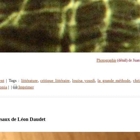
Photographie
(détail) de Jua
ent
| Tags :
littérature
,
critique littéraire
,
louisa yousfi
,
la grande méthode
,
chr
lonia
|
|
Imprimer
rsaux de Léon Daudet