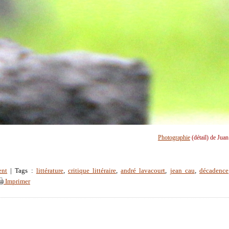
Photographie
(détail) de Jua
ent
| Tags :
littérature
,
critique littéraire
,
andré lavacourt
,
jean cau
,
décadence
Imprimer