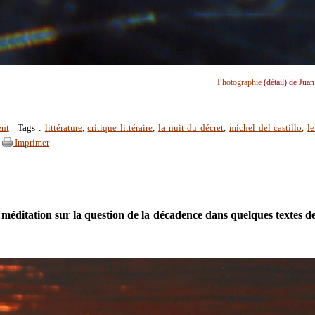
Photographie
(détail) de Jua
ent
| Tags :
littérature
,
critique littéraire
,
la nuit du décret
,
michel del castillo
,
l
|
Imprimer
 méditation sur la question de la décadence dans quelques textes d