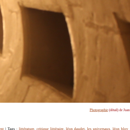
Photographie
(détail) de Jua
ent
| Tags :
littérature
,
critique littéraire
,
léon daudet
,
les universaux
,
léon bloy