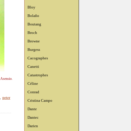
Bloy
Bolaño
Boutang
Broch
Browne
Burgess
Cacographes
Canetti
Catastrophes
n Asensio.
Céline
Conrad
,
peter
Cristina Campo
Dante
Dantec
Darien