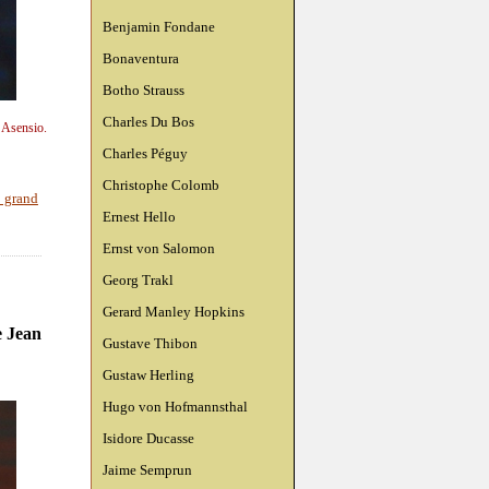
Benjamin Fondane
Bonaventura
Botho Strauss
Charles Du Bos
n Asensio.
Charles Péguy
Christophe Colomb
e grand
Ernest Hello
Ernst von Salomon
Georg Trakl
Gerard Manley Hopkins
e Jean
Gustave Thibon
Gustaw Herling
Hugo von Hofmannsthal
Isidore Ducasse
Jaime Semprun