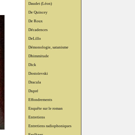
Daudet (Léon)
De Quincey
De Roux
Décadences
DeLillo
Démonologie, satanisme
Dhimmitude
Dick
Dostoïevski
Dracula
Dupré
Effondrements
Enquête sur le roman
Entretiens
Entretiens radiophoniques
Faulkner