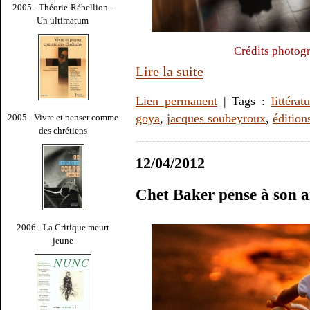
2005 - Théorie-Rébellion -
Un ultimatum
Crédits photogr
Lire la suite
Lien permanent
| Tags :
littérat
goya
,
jacques soubeyroux
,
édition
2005 - Vivre et penser comme
des chrétiens
12/04/2012
Chet Baker pense à son a
2006 - La Critique meurt
jeune