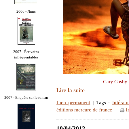
2006 - Nunc
2007 - Écrivains
infréquentables
Gary Cosby J
Lire la suite
2007 - Enquête sur le roman
Lien permanent
| Tags :
littératu
éditions mercure de france
|
|
I
10/04/2012