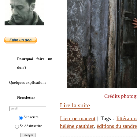
Pourquoi faire un
don ?
Quelques explications
Crédits photog
Newsletter
Lire la suite
S'inscrire
Lien permanent
| Tags :
littératur
hélène gauthier
,
éditions du sandre
Se désinscrire