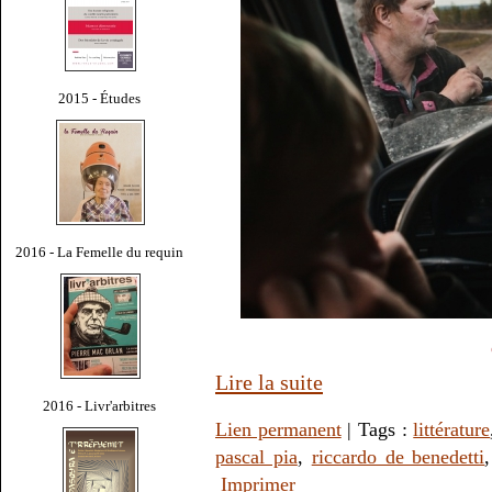
2015 - Études
2016 - La Femelle du requin
Lire la suite
2016 - Livr'arbitres
Lien permanent
| Tags :
littérature
pascal pia
,
riccardo de benedetti
Imprimer