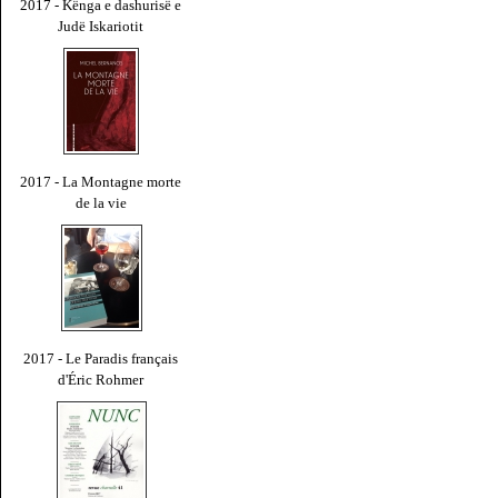
2017 - Kënga e dashurisë e
Judë Iskariotit
2017 - La Montagne morte
de la vie
2017 - Le Paradis français
d'Éric Rohmer