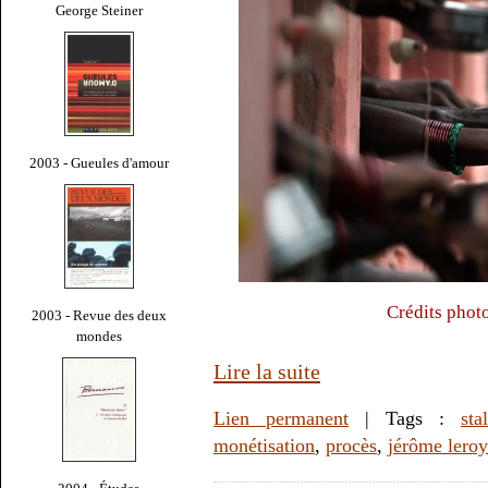
George Steiner
2003 - Gueules d'amour
Crédits photo
2003 - Revue des deux
mondes
Lire la suite
Lien permanent
| Tags :
sta
monétisation
,
procès
,
jérôme leroy