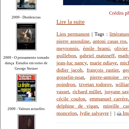
Crédits p
2009 - Disidencias
Lire la suite
Lien permanent
| Tags :
littératur
pierre assouline
,
antoni casas ros
meyronnis
,
émile brami
,
olivie
guillebon
,
gabriel matzneff
,
math
2009 - O pensamento tornado
jean-luc nancy
,
marie ndiaye
,
mic
dança. Estudos em torno de
George Steiner
didier jacob
,
françois rastier
,
ge
gosselin-noat
,
pierre-antoine re
poindron
,
tzvetan todorov
,
willi
vasset
,
richard millet
,
josyane sa
cécile coulon
,
emmanuel carrère
delphine de vigan
,
mireille ca
2009 - Valeurs actuelles
moncelon
,
lydie salvayre
|
|
Im