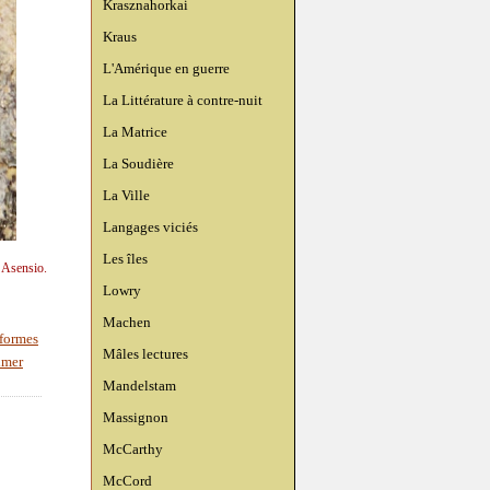
Krasznahorkai
Kraus
L'Amérique en guerre
La Littérature à contre-nuit
La Matrice
La Soudière
La Ville
Langages viciés
Les îles
n Asensio.
Lowry
Machen
 formes
Mâles lectures
imer
Mandelstam
Massignon
McCarthy
McCord