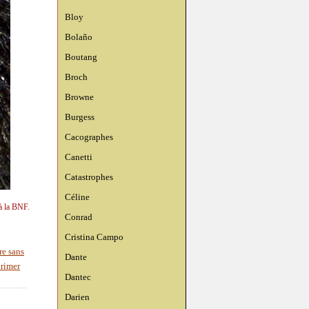
Bloy
Bolaño
Boutang
Broch
Browne
Burgess
Cacographes
Canetti
Catastrophes
Céline
à la BNF.
Conrad
Cristina Campo
re sans
Dante
rimer
Dantec
Darien