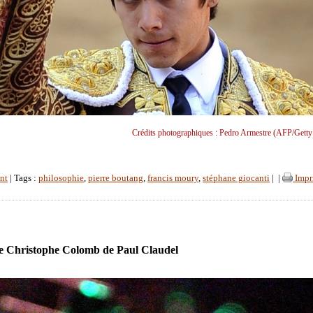
Crédits photographiques : Pedro Armestre (AFP/Getty
nt
| Tags :
philosophie
,
pierre boutang
,
francis moury
,
stéphane giocanti
|
|
Impr
e Christophe Colomb de Paul Claudel