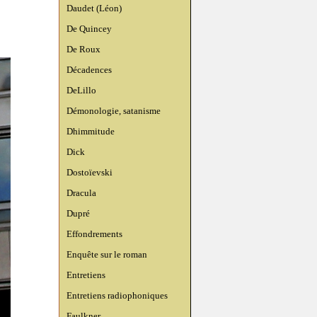
Daudet (Léon)
De Quincey
De Roux
Décadences
DeLillo
Démonologie, satanisme
Dhimmitude
Dick
Dostoïevski
Dracula
Dupré
Effondrements
Enquête sur le roman
Entretiens
Entretiens radiophoniques
Faulkner