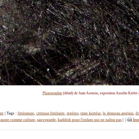
Photographie
(détail) de Juan Asensio, exposition Anselm Kiefer 
nt
| Tags :
littérature
,
critique littéraire
,
repères
,
imre kertész
,
le drapeau anglais
,
êt
causte comme culture
,
sauvegarde
,
kaddish pour l'enfant qui ne naîtra pas
|
|
Imp