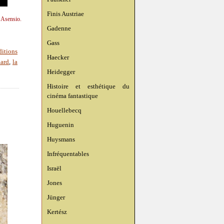
Finis Austriae
n Asensio.
Gadenne
Gass
ditions
Haecker
aard
,
la
Heidegger
Histoire et esthétique du
cinéma fantastique
Houellebecq
Huguenin
Huysmans
Infréquentables
Israël
Jones
Jünger
Kertész