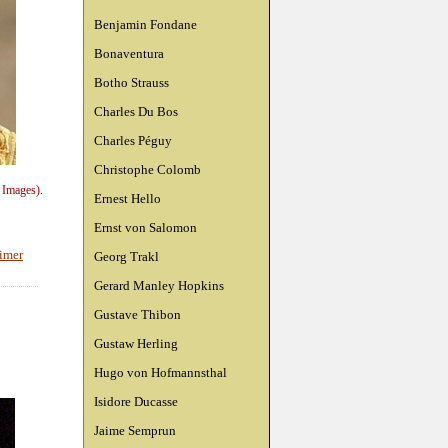
Benjamin Fondane
Bonaventura
Botho Strauss
Charles Du Bos
Charles Péguy
Christophe Colomb
 Images).
Ernest Hello
Ernst von Salomon
imer
Georg Trakl
Gerard Manley Hopkins
Gustave Thibon
Gustaw Herling
Hugo von Hofmannsthal
Isidore Ducasse
Jaime Semprun