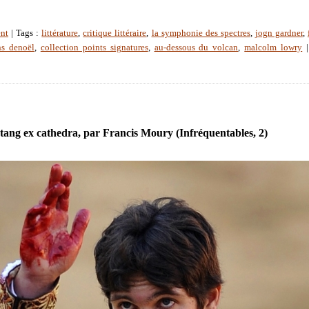
nt
| Tags :
littérature
,
critique littéraire
,
la symphonie des spectres
,
jogn gardner
,
ns denoël
,
collection points signatures
,
au-dessous du volcan
,
malcolm lowry
tang ex cathedra, par Francis Moury (Infréquentables, 2)