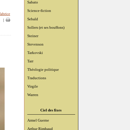
Sabato
Science-fiction
fabrice
Sebald
|
|
Sollers (et ses bouffons)
Steiner
Stevenson
Tarkovski
Tarr
Théologie politique
Traductions
Virgile
Warren
Ciel des fixes
Armel Guerne
Arthur Rimbaud