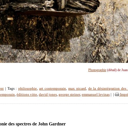
Photographie
(détail) de Jua
ent
| Tags :
philosophie
,
art contemporain
,
max picard
,
de la désintégration des
ntemporain
,
éditions vitte
,
david jones
,
george steiner
,
emmanuel levinas
|
|
Impr
nie des spectres de John Gardner