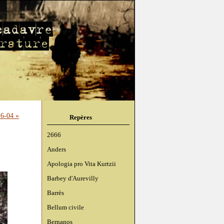
6-04 »
Repères
2666
Anders
Apologia pro Vita Kurtzii
Barbey d'Aurevilly
Barrès
Bellum civile
Bernanos