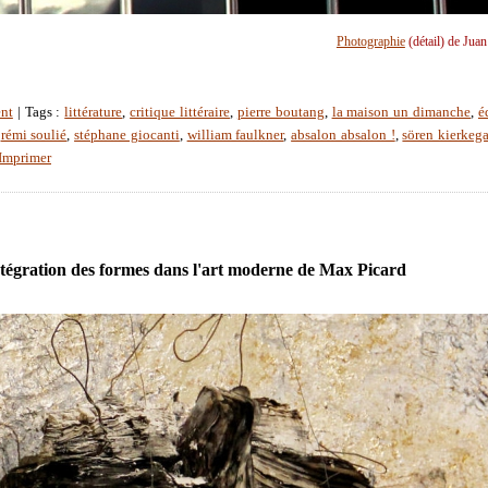
Photographie
(détail) de Jua
nt
| Tags :
littérature
,
critique littéraire
,
pierre boutang
,
la maison un dimanche
,
é
,
rémi soulié
,
stéphane giocanti
,
william faulkner
,
absalon absalon !
,
sören kierkeg
Imprimer
ntégration des formes dans l'art moderne de Max Picard