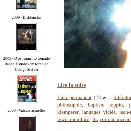
2009 - Disidencias
2009 - O pensamento tornado
dança. Estudos em torno de
George Steiner
Lire la suite
Lien permanent
| Tags :
littératu
philosophie
,
baptiste rappin
,
2009 - Valeurs actuelles
klemperer
,
langages viciés
,
jean
lewis mumford
,
lti
,
cormac mccar