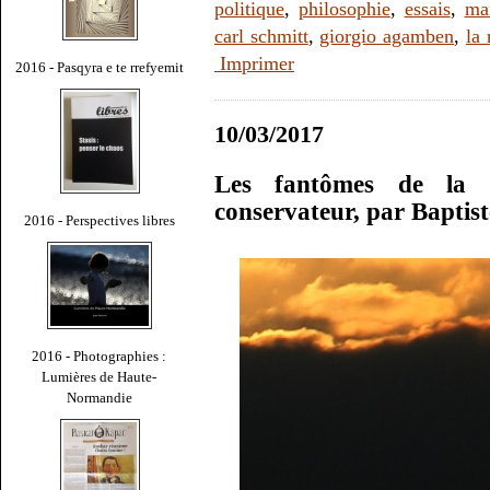
politique
,
philosophie
,
essais
,
ma
carl schmitt
,
giorgio agamben
,
la 
Imprimer
2016 - Pasqyra e te rrefyemit
10/03/2017
Les fantômes de la ci
conservateur, par Baptis
2016 - Perspectives libres
2016 - Photographies :
Lumières de Haute-
Normandie