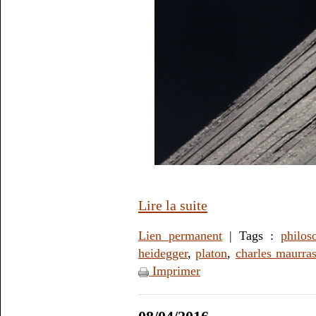
Lire la suite
Lien permanent
| Tags :
philos
heidegger
,
platon
,
charles maurra
Imprimer