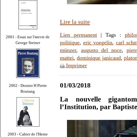
Lire la suite
Lien permanent
| Tags :
philo
2001 - Essai sur l'œuvre de
politique
,
eric voegelin
,
carl schm
George Steiner
münzer
,
augusto del noce
,
pier
mattei
,
dominique janicaud
,
plato
Imprimer
01/03/2018
2002 - Dossier H Pierre
Boutang
La nouvelle gigant
l’Institution, par Baptis
2003 - Cahier de l'Herne