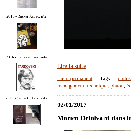
2016 - Raskar Kapac, n°2
2016 - Trois cent soixante
Lire la suite
Lien permanent
| Tags :
philo
management
,
technique
,
platon
,
éd
2017 - Collectif Tarkovski
02/01/2017
Marien Defalvard dans l