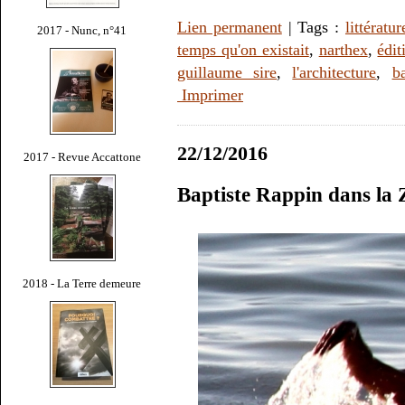
Lien permanent
| Tags :
littératur
2017 - Nunc, n°41
temps qu'on existait
,
narthex
,
édit
guillaume sire
,
l'architecture
,
b
Imprimer
22/12/2016
2017 - Revue Accattone
Baptiste Rappin dans la 
2018 - La Terre demeure