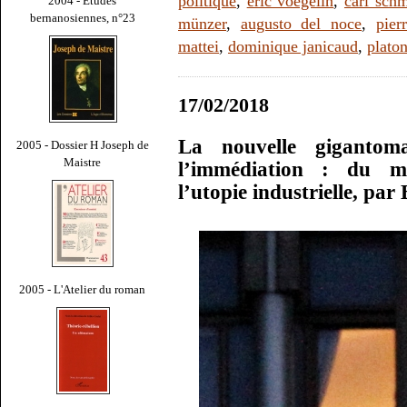
politique
,
eric voegelin
,
carl schm
2004 - Études
bernanosiennes, n°23
münzer
,
augusto del noce
,
pier
mattei
,
dominique janicaud
,
plato
17/02/2018
La nouvelle gigantoma
2005 - Dossier H Joseph de
Maistre
l’immédiation : du me
l’utopie industrielle, par
2005 - L'Atelier du roman