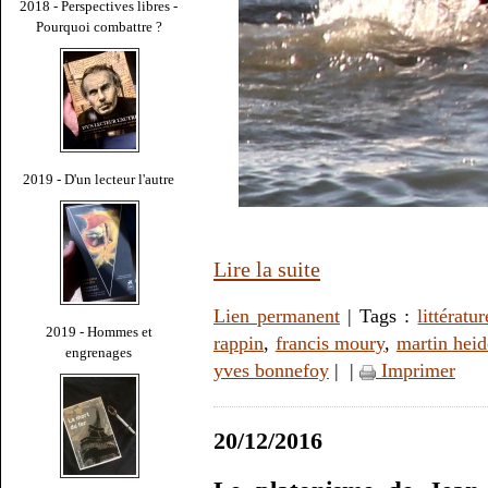
2018 - Perspectives libres -
Pourquoi combattre ?
2019 - D'un lecteur l'autre
Lire la suite
Lien permanent
| Tags :
littératur
2019 - Hommes et
rappin
,
francis moury
,
martin hei
engrenages
yves bonnefoy
|
|
Imprimer
20/12/2016