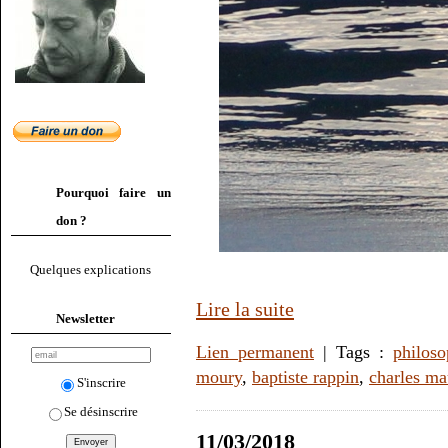
Pourquoi faire un
don ?
Quelques explications
Lire la suite
Newsletter
Lien permanent
| Tags :
philoso
moury
,
baptiste rappin
,
charles ma
S'inscrire
Se désinscrire
11/03/2018