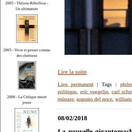
2005 - Théorie-Rébellion -
Un ultimatum
2005 - Vivre et penser comme
des chrétiens
Lire la suite
Lien permanent
| Tags :
philo
politique
,
eric voegelin
,
carl schm
2006 - La Critique meurt
münzer
,
augusto del noce
,
william
jeune
08/02/2018
La nouvelle gigantomachi