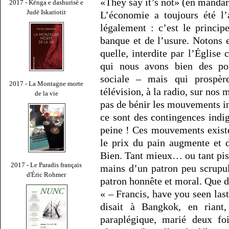
«They say it’s not» (en mandari
2017 - Kënga e dashurisë e
Judë Iskariotit
L’économie a toujours été l’
légalement : c’est le princi
banque et de l’usure. Notons e
quelle, interdite par l’Églis
qui nous avons bien des po
sociale – mais qui prospère
2017 - La Montagne morte
télévision, à la radio, sur no
de la vie
pas de bénir les mouvements i
ce sont des contingences indi
peine ! Ces mouvements existe
le prix du pain augmente et dé
Bien. Tant mieux… ou tant pis.
2017 - Le Paradis français
mains d’un patron peu scrupu
d'Éric Rohmer
patron honnête et moral. Que d
« – Francis, have you seen las
disait à Bangkok, en riant
paraplégique, marié deux fo