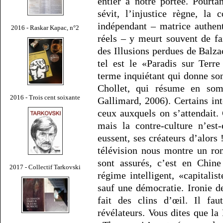
entier à notre portée. Pourta
sévit, l’injustice règne, la c
indépendant – matrice authent
2016 - Raskar Kapac, n°2
réels – y meurt souvent de f
des Illusions perdues de Balz
tel est le «Paradis sur Terre
terme inquiétant qui donne so
Chollet, qui résume en s
2016 - Trois cent soixante
Gallimard, 2006). Certains inte
ceux auxquels on s’attendait. 
mais la contre-culture n’est
eussent, ses créateurs d’alors
télévision nous montre un ro
sont assurés, c’est en Chin
2017 - Collectif Tarkovski
régime intelligent, «capitalist
sauf une démocratie. Ironie d
fait des clins d’œil. Il fau
révélateurs. Vous dites que la 