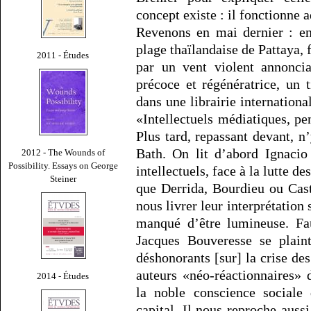
concept existe : il fonctionne
Revenons en mai dernier : en
plage thaïlandaise de Pattaya, 
2011 - Études
par un vent violent annonci
précoce et régénératrice, un 
dans une librairie internationa
«Intellectuels médiatiques, pe
Plus tard, repassant devant, n
Bath. On lit d’abord Ignacio
2012 - The Wounds of
Possibility. Essays on George
intellectuels, face à la lutte de
Steiner
que Derrida, Bourdieu ou Cast
nous livrer leur interprétation
manqué d’être lumineuse. Fa
Jacques Bouveresse se plain
déshonorants [sur] la crise de
auteurs «néo-réactionnaires» 
2014 - Études
la noble conscience sociale 
capital. Il nous reproche aussi