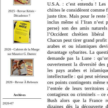
U.S.A. : c’est entendu ! Les
chiites le considèrent comme fa
2025 - Revue Krisis -
juste titre. Mais pour le reste
Décadence ?
inclus même si l’Iran n’est 
perse) son des amis naturel
l’Occident chrétien libéral
Chacun peut tirer grand profit
arabes et ou islamiques dev
2026 - Cahiers de la Marge
davantage sybarites. La quest
sur Maurice G. Dantec
demande pas la Lune : qu’on
ouvertement la diversité des 
les pays arabes et islamiqu
intellectuelle : qui peut série
ces points contingents même s
2026 - Revue À Rebours
l’entrée de leurs territoires
contagieux ou criminels – ce 
Archives
Bush alors que la France r
2026-07
dizaines dès la découverte 