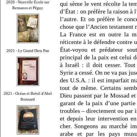
2020 - Nouvelle École sur
qui sème le vent récolte la te
Bernanos et Péguy
d’État : on préfère la raison à 
l’autre. Et on préfère le conc
chose que l’Ancien testament 
La France est en outre la ma
réticente à le défendre contre
État-voyou et prédateur so
2021 - Le Grand Dieu Pan
principal de la paix est celui 
à Israël : il doit cesser. To
Syrie a cessé. On ne va pas jus
des U.S.A. : il est imparfait m
tout de même. Certains sembl
2021 - Océan et Brésil d'Abel
Dieu passent par le Mossad et
Bonnard
garant de la paix d’une parti
troubles – directement ou par i
et depuis leur intervention en
cher. Songeons au marché imp
arabe et par les pays mus