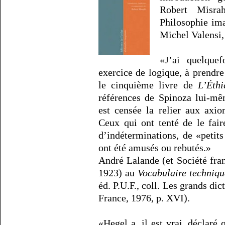
Robert Misrah
Philosophie ima
Michel Valensi, 
«J’ai quelque
exercice de logique, à prendr
le cinquième livre de
L’Éthi
références de Spinoza lui-mê
est censée la relier aux axiom
Ceux qui ont tenté de le fair
d’indéterminations, de «peti
ont été amusés ou rebutés.»
André Lalande (et Société fra
1923) au
Vocabulaire technique
éd. P.U.F., coll. Les grands dic
France, 1976, p. XVI).
«Hegel a, il est vrai, déclaré