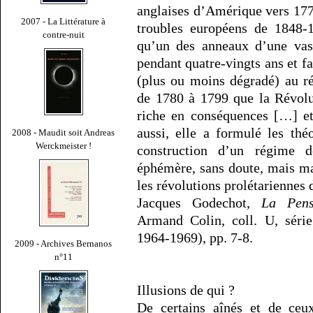
anglaises d’Amérique vers 177
2007 - La Littérature à
troubles européens de 1848
contre-nuit
qu’un des anneaux d’une vas
pendant quatre-vingts ans et f
(plus ou moins dégradé) au ré
de 1780 à 1799 que la Révolut
riche en conséquences […] et
aussi, elle a formulé les thé
2008 - Maudit soit Andreas
Werckmeister !
construction d’un régime d
éphémère, sans doute, mais ma
les révolutions prolétariennes
Jacques Godechot,
La Pens
Armand Colin, coll. U, série
1964-1969), pp. 7-8.
2009 - Archives Bernanos
n°11
Illusions de qui ?
De certains aînés et de ceux