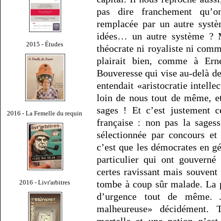
pas dire franchement qu’on
remplacée par un autre systè
idées… un autre système ? M
2015 - Études
théocrate ni royaliste ni comm
plairait bien, comme à Ern
Bouveresse qui vise au-delà d
entendait «aristocratie intell
loin de nous tout de même, 
sages ! Et c’est justement c
2016 - La Femelle du requin
française : non pas la sagess
sélectionnée par concours e
c’est que les démocrates en gé
particulier qui ont gouverné
certes ravissant mais souvent
2016 - Livr'arbitres
tombe à coup sûr malade. La pr
d’urgence tout de même. 
malheureuse» décidément. 