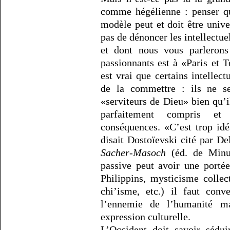
comme hégélienne : penser qu
modèle peut et doit être unive
pas de dénoncer les intellectue
et dont nous vous parlerons 
passionnants est à «Paris et Te
est vrai que certains intellec
de la commettre : ils ne s
«serviteurs de Dieu» bien qu’
parfaitement compris et 
conséquences. «C’est trop id
disait Dostoïevski cité par D
Sacher-Masoch
(éd. de Minui
passive peut avoir une portée
Philippins, mysticisme collec
chi’isme, etc.) il faut con
l’ennemie de l’humanité m
expression culturelle.
L’Occident doit savoir sédui