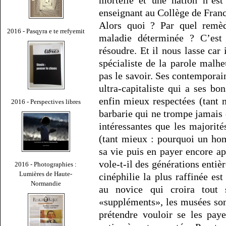
mortelle et une nation n’est 
enseignant au Collège de Franc
Alors quoi ? Par quel remè
2016 - Pasqyra e te rrefyemit
maladie déterminée ? C’est
résoudre. Et il nous lasse car 
spécialiste de la parole mal
pas le savoir. Ses contempora
ultra-capitaliste qui a ses bo
enfin mieux respectées (tant 
2016 - Perspectives libres
barbarie qui ne trompe jamais 
intéressantes que les majorité
(tant mieux : pourquoi un ho
sa vie puis en payer encore ap
vole-t-il des générations entièr
2016 - Photographies :
Lumières de Haute-
cinéphilie la plus raffinée e
Normandie
au novice qui croira tout
«suppléments», les musées son
prétendre vouloir se les pay