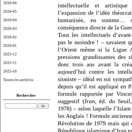
2026-06
intellectuelle et artistiq
2026-05
l’expansion de l’idée théocra
humanisée, en somme… sa 
2026-04
conséquence directe de la Guer
2026-03
Tous les intellectuels d’avan
2026-02
pas le moindre ! – savaient q
2026-01
l’Orient même si la Ligue 
2025-12
pressions grandissantes des s
2025-11
donc trois ans avant la créa
aujourd’hui contre les intel
2025-10
sioniste – idéal en soi symp
Toutes les archives
depuis qu’il est appliqué en P
formule rapportée par Vincen
Rechercher
suggestif (
Iran
, éd. du Seuil
1978) – selon laquelle l’Isla
les Anglais ! Formule ancienne
Révolution de 1979 mais qui c
République islamique d’Iran e