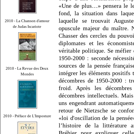
«Une de plus…» pensera le le
fond, la situation dans laq
laquelle se trouvait Augus
2010 - La Chanson d'amour
de Judas Iscariote
opuscule majeur du maître. N
Chasser des cercles du pouvoi
diplomates et les économist
véritable politique. Se méfier 
1950-2000 : seconde nécessit
sources de la pensée français
2010 - La Revue des Deux
intégrer les éléments positifs
Mondes
décombres de 1950-2000 : tro
froid. Après les décombres
décombres intellectuels. Mais
uns engendrant automatiqueme
retour de Nietzsche se confo
2010 - Préface de L'Imposture
«loi d'oscillation de la pens
l’histoire de la littérature
Bréhier pour expliquer cell