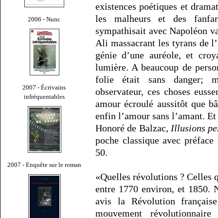
existences poétiques et dramat
les malheurs et des fanfar
2006 - Nunc
sympathisait avec Napoléon v
Ali massacrant les tyrans de l’
génie d’une auréole, et croy
lumière. A beaucoup de personn
folie était sans danger; m
2007 - Écrivains
observateur, ces choses euss
infréquentables
amour écroulé aussitôt que bât
enfin l’amour sans l’amant. Et 
Honoré de Balzac,
Illusions p
poche classique avec préface
50.
2007 - Enquête sur le roman
«Quelles révolutions ? Celles 
entre 1770 environ, et 1850. 
avis la Révolution français
mouvement révolutionnair