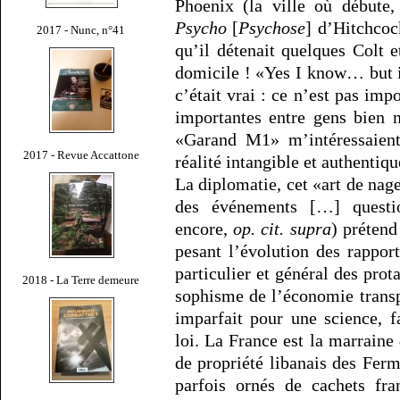
Phoenix (la ville où débute,
Psycho
[
Psychose
] d’Hitchcoc
2017 - Nunc, n°41
qu’il détenait quelques Colt e
domicile ! «Yes I know… but i
c’était vrai : ce n’est pas im
importantes entre gens bien n
«Garand M1» m’intéressaient
2017 - Revue Accattone
réalité intangible et authentiqu
La diplomatie, cet «art de nage
des événements […] questio
encore,
op. cit. supra
) prétend
pesant l’évolution des rapport
particulier et général des prot
2018 - La Terre demeure
sophisme de l’économie transpo
imparfait pour une science, 
loi. La France est la marraine 
de propriété libanais des Ferm
parfois ornés de cachets fra