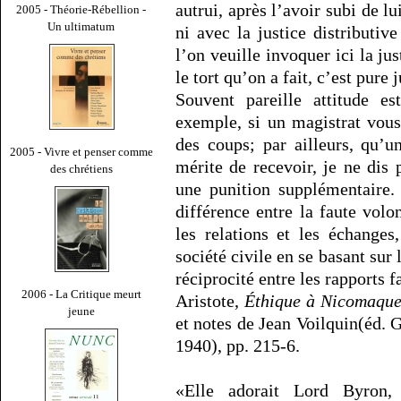
autrui, après l’avoir subi de lu
2005 - Théorie-Rébellion -
Un ultimatum
ni avec la justice distributiv
l’on veuille invoquer ici la j
le tort qu’on a fait, c’est pure j
Souvent pareille attitude e
exemple, si un magistrat vous
des coups; par ailleurs, qu’u
2005 - Vivre et penser comme
mérite de recevoir, je ne dis
des chrétiens
une punition supplémentaire.
différence entre la faute volo
les relations et les échanges
société civile en se basant sur 
réciprocité entre les rapports fa
2006 - La Critique meurt
Aristote,
Éthique à Nicomaqu
jeune
et notes de Jean Voilquin(éd. G
1940), pp. 215-6.
«Elle adorait Lord Byron, 