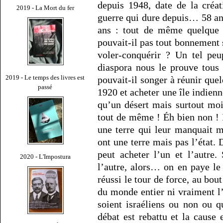
depuis 1948, date de la créat
2019 - La Mort du fer
guerre qui dure depuis… 58 an
ans : tout de même quelque 
pouvait-il pas tout bonnement s
voler-conquérir ? Un tel pe
diaspora nous le prouve tous
2019 - Le temps des livres est
pouvait-il songer à réunir que
passé
1920 et acheter une île indien
qu’un désert mais surtout mo
tout de même ! Éh bien non ! I
une terre qui leur manquait m
ont une terre mais pas l’état. 
peut acheter l’un et l’autre
2020 - L'Impostura
l’autre, alors… on en paye l
réussi le tour de force, au bou
du monde entier ni vraiment l’
soient israéliens ou non ou q
débat est rebattu et la cause