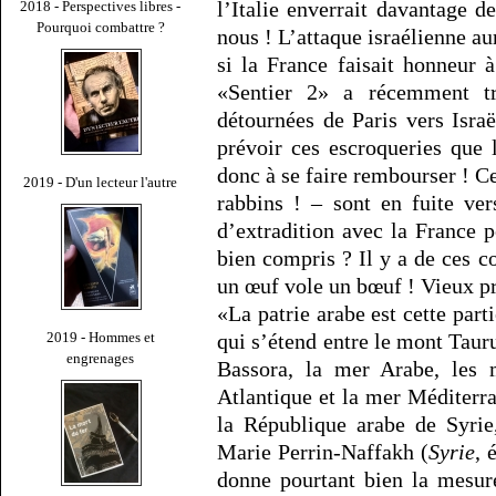
l’Italie enverrait davantage d
2018 - Perspectives libres -
Pourquoi combattre ?
nous ! L’attaque israélienne au
si la France faisait honneur 
«Sentier 2» a récemment t
détournées de Paris vers Isra
prévoir ces escroqueries que
donc à se faire rembourser ! C
2019 - D'un lecteur l'autre
rabbins ! – sont en fuite ve
d’extradition avec la France p
bien compris ? Il y a de ces 
un œuf vole un bœuf ! Vieux pr
«La patrie arabe est cette part
2019 - Hommes et
qui s’étend entre le mont Taur
engrenages
Bassora, la mer Arabe, les m
Atlantique et la mer Méditerran
la République arabe de Syrie
Marie Perrin-Naffakh (
Syrie
, 
donne pourtant bien la mesur