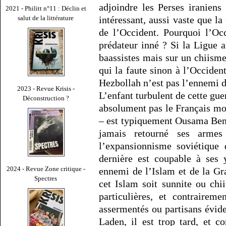
adjoindre les Perses iranien
2021 - Philitt n°11 : Déclin et
salut de la littérature
intéressant, aussi vaste que l
de l’Occident. Pourquoi l’Occi
prédateur inné ? Si la Ligue 
baassistes mais sur un chiisme 
qui la faute sinon à l’Occide
Hezbollah n’est pas l’ennemi de
2023 - Revue Krisis -
L’enfant turbulent de cette gue
Déconstruction ?
absolument pas le Français mo
– est typiquement Ousama Ben L
jamais retourné ses armes
l’expansionnisme soviétique 
dernière est coupable à ses 
2024 - Revue Zone critique -
ennemi de l’Islam et de la Gr
Spectres
cet Islam soit sunnite ou chi
particulières, et contrairem
assermentés ou partisans évi
Laden, il est trop tard, et c