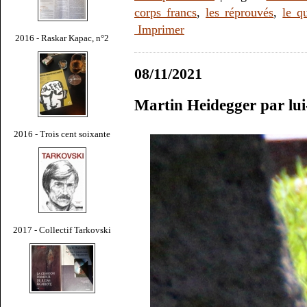
corps francs
,
les réprouvés
,
le q
Imprimer
2016 - Raskar Kapac, n°2
08/11/2021
Martin Heidegger par lu
2016 - Trois cent soixante
2017 - Collectif Tarkovski