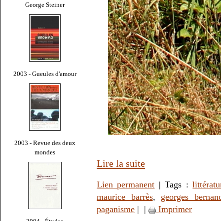
George Steiner
2003 - Gueules d'amour
2003 - Revue des deux
mondes
Lire la suite
Lien permanent
| Tags :
littératu
maurice barrès
,
georges bernan
paganisme
|
|
Imprimer