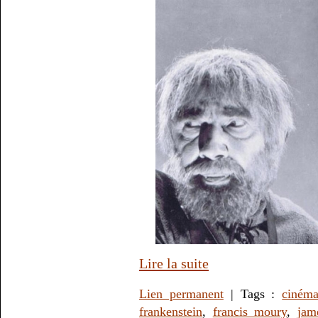
Lire la suite
Lien permanent
| Tags :
ciném
frankenstein
,
francis moury
,
jam