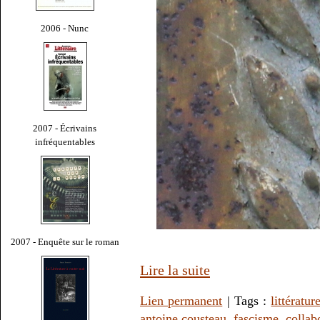
2006 - Nunc
2007 - Écrivains
infréquentables
2007 - Enquête sur le roman
Lire la suite
Lien permanent
| Tags :
littératur
antoine cousteau
,
fascisme
,
collab