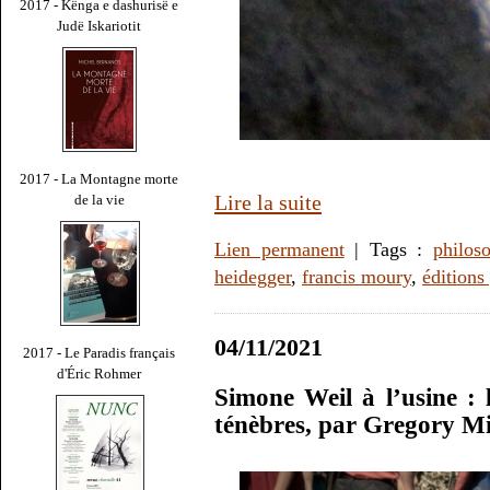
2017 - Kënga e dashurisë e
Judë Iskariotit
2017 - La Montagne morte
Lire la suite
de la vie
Lien permanent
| Tags :
philos
heidegger
,
francis moury
,
éditions
04/11/2021
2017 - Le Paradis français
d'Éric Rohmer
Simone Weil à l’usine : 
ténèbres, par Gregory M