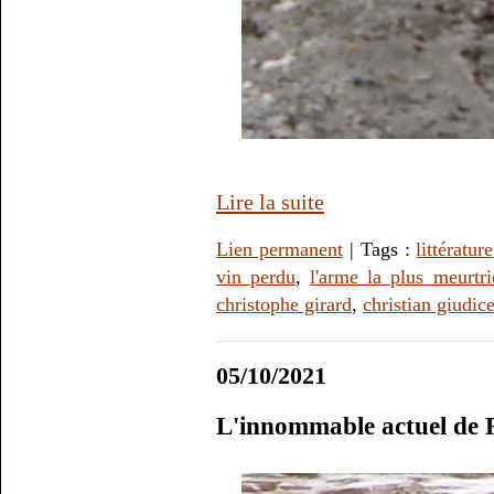
Lire la suite
Lien permanent
| Tags :
littérature
vin perdu
,
l'arme la plus meurtri
christophe girard
,
christian giudice
05/10/2021
L'innommable actuel de 