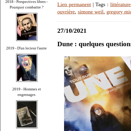
2018 - Perspectives libres -
Lien permanent
| Tags :
littérature
Pourquoi combattre ?
ouvrière
,
simone weil
,
gregory mi
27/10/2021
Dune : quelques question
2019 - D'un lecteur l'autre
2019 - Hommes et
engrenages