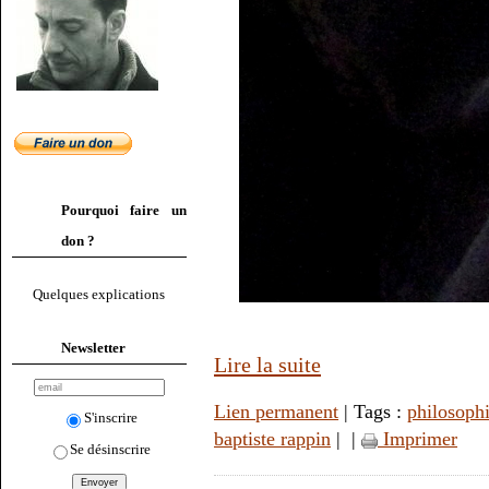
Pourquoi faire un
don ?
Quelques explications
Newsletter
Lire la suite
Lien permanent
| Tags :
philosoph
S'inscrire
baptiste rappin
|
|
Imprimer
Se désinscrire