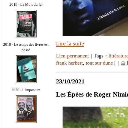
2019 - La Mort du fer
Lire la suite
2019 - Le temps des livres est
passé
Lien permanent
| Tags :
littératur
frank herbert
,
tout sur dune
|
|
I
23/10/2021
2020 - L'Impostura
Les Épées de Roger Nimi