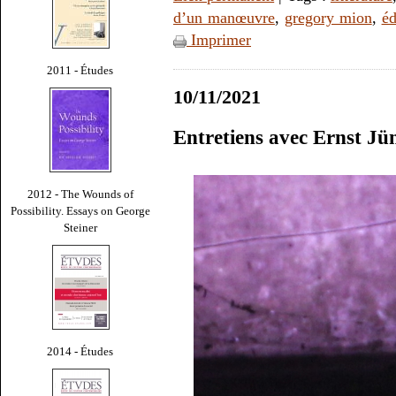
d’un manœuvre
,
gregory mion
,
éd
Imprimer
2011 - Études
10/11/2021
Entretiens avec Ernst Jü
2012 - The Wounds of
Possibility. Essays on George
Steiner
2014 - Études