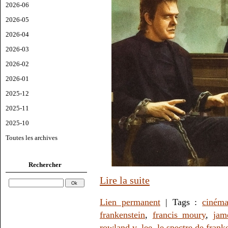
2026-06
2026-05
2026-04
2026-03
2026-02
2026-01
2025-12
2025-11
2025-10
Toutes les archives
Rechercher
Lire la suite
Lien permanent
| Tags :
ciném
frankenstein
,
francis moury
,
jam
rowland v. lee
,
le spectre de frank