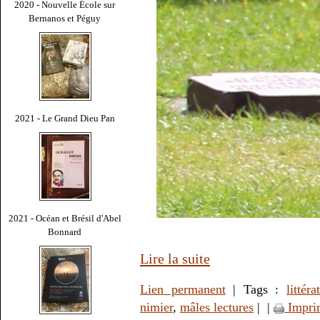
2020 - Nouvelle École sur
Bernanos et Péguy
2021 - Le Grand Dieu Pan
2021 - Océan et Brésil d'Abel
Bonnard
Lire la suite
Lien permanent
| Tags :
littéra
nimier
,
mâles lectures
|
|
Impri