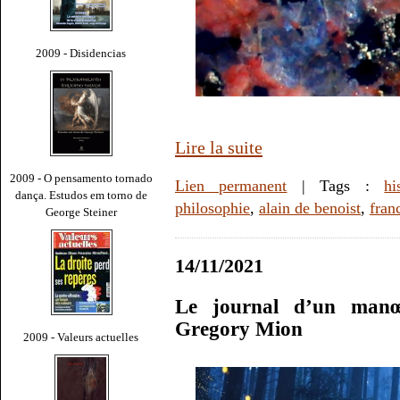
2009 - Disidencias
Lire la suite
2009 - O pensamento tornado
Lien permanent
| Tags :
hi
dança. Estudos em torno de
philosophie
,
alain de benoist
,
fran
George Steiner
14/11/2021
Le journal d’un manœ
Gregory Mion
2009 - Valeurs actuelles