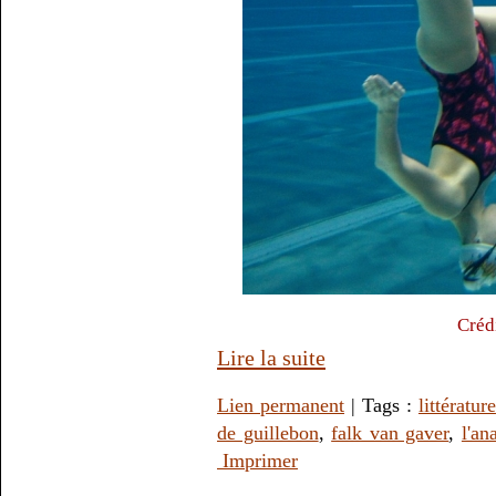
Créd
Lire la suite
Lien permanent
| Tags :
littérature
de guillebon
,
falk van gaver
,
l'an
Imprimer