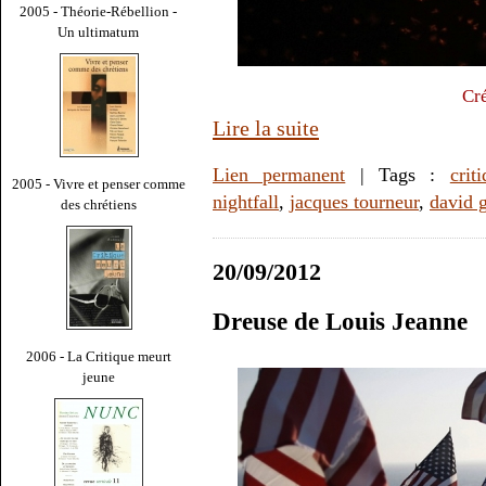
2005 - Théorie-Rébellion -
Un ultimatum
Cré
Lire la suite
Lien permanent
| Tags :
crit
2005 - Vivre et penser comme
nightfall
,
jacques tourneur
,
david 
des chrétiens
20/09/2012
Dreuse de Louis Jeanne
2006 - La Critique meurt
jeune