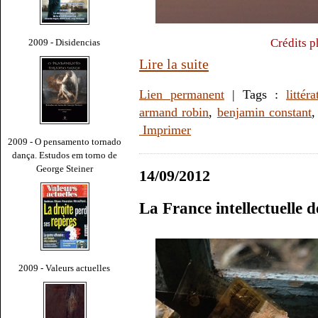
Crédits p
2009 - Disidencias
Lire la suite
Lien permanent
| Tags :
littéra
armand robin
,
benjamin constant
Imprimer
2009 - O pensamento tornado
dança. Estudos em torno de
George Steiner
14/09/2012
La France intellectuelle 
2009 - Valeurs actuelles