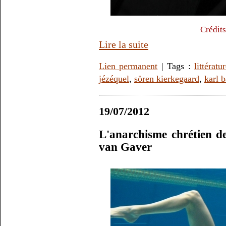
Crédits
Lire la suite
Lien permanent
| Tags :
littératu
jézéquel
,
sören kierkegaard
,
karl b
19/07/2012
L'anarchisme chrétien d
van Gaver