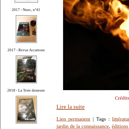
2017 - Nunc, n°41
2017 - Revue Accattone
2018 - La Terre demeure
Crédit
Lire la suite
Lien permanent
| Tags :
littératu
jardin de la connaissance
,
éditions