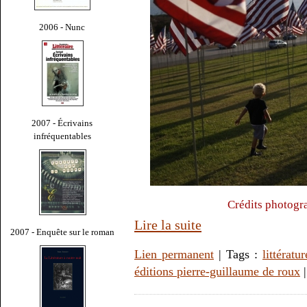
2006 - Nunc
2007 - Écrivains
infréquentables
Crédits photogr
Lire la suite
2007 - Enquête sur le roman
Lien permanent
| Tags :
littératur
éditions pierre-guillaume de roux