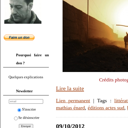
Pourquoi faire un
don ?
Quelques explications
Crédits photo
Lire la suite
Newsletter
Lien permanent
| Tags :
littéra
mathias énard
,
éditions actes sud
,
S'inscrire
Se désinscrire
09/10/2012