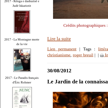
2017 - Kënga e dashurisë e
Judë Iskariotit
Crédits photographiques :
Lire la suite
2017 - La Montagne morte
de la vie
Lien permanent
| Tags :
littér
christianisme
,
roger breuil
|
|
I
30/08/2012
2017 - Le Paradis français
Le Jardin de la connaiss
d'Éric Rohmer