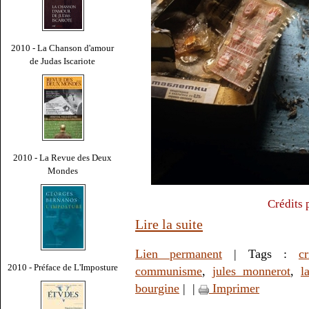
2010 - La Chanson d'amour
de Judas Iscariote
2010 - La Revue des Deux
Mondes
Crédits 
Lire la suite
Lien permanent
| Tags :
cr
2010 - Préface de L'Imposture
communisme
,
jules monnerot
,
l
bourgine
|
|
Imprimer