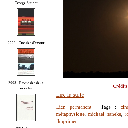
George Steiner
2003 - Gueules d'amour
2003 - Revue des deux
Crédits
mondes
Lire la suite
Lien permanent
| Tags :
cin
métaphysique
,
michael haneke
,
r
Imprimer