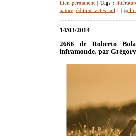
Lien permanent
| Tags :
littératur
nature
,
éditions actes sud
|
|
Im
14/03/2014
2666 de Roberto Bola
inframonde, par Grégor