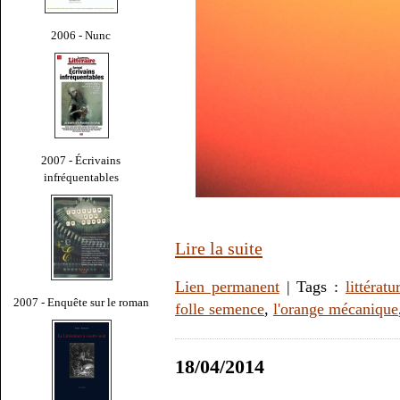
2006 - Nunc
2007 - Écrivains
infréquentables
Lire la suite
Lien permanent
| Tags :
littératu
2007 - Enquête sur le roman
folle semence
,
l'orange mécanique
18/04/2014