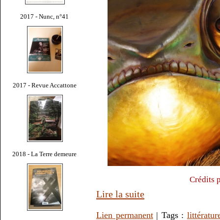
2017 - Nunc, n°41
2017 - Revue Accattone
2018 - La Terre demeure
Crédits 
Lire la suite
Lien permanent
| Tags :
littératur