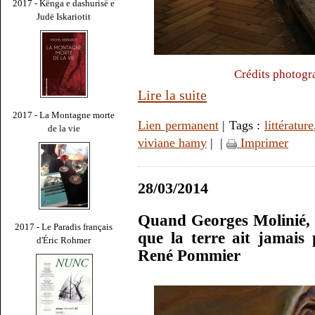
2017 - Kënga e dashurisë e
Judë Iskariotit
Crédits photogr
Lire la suite
2017 - La Montagne morte
Lien permanent
| Tags :
littérature
de la vie
viviane hamy
|
|
Imprimer
28/03/2014
Quand Georges Molinié, 
2017 - Le Paradis français
que la terre ait jamais 
d'Éric Rohmer
René Pommier