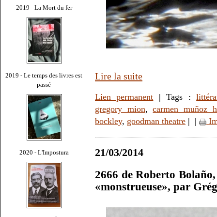
2019 - La Mort du fer
Lire la suite
2019 - Le temps des livres est
passé
Lien permanent
| Tags :
littér
gregory mion
,
carmen muñoz h
bockley
,
goodman theatre
|
|
Im
21/03/2014
2020 - L'Impostura
2666 de Roberto Bolaño, 5 
«monstrueuse», par Gré