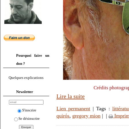
Pourquoi faire un
don ?
Quelques explications
Crédits photograp
Newsletter
Lire la suite
Lien permanent
| Tags :
littératu
S'inscrire
quirós
,
gregory mion
|
|
Imprim
Se désinscrire