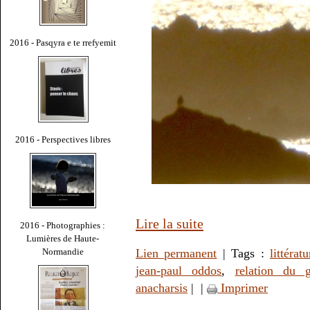
2016 - Pasqyra e te rrefyemit
2016 - Perspectives libres
Lire la suite
2016 - Photographies :
Lumières de Haute-
Lien permanent
| Tags :
littératu
Normandie
jean-paul oddos
,
relation du g
anacharsis
|
|
Imprimer