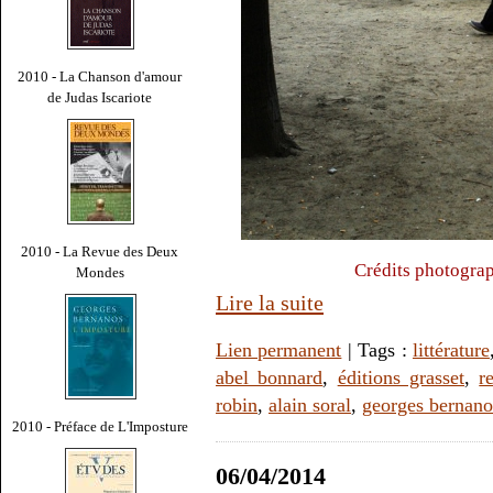
2010 - La Chanson d'amour
de Judas Iscariote
2010 - La Revue des Deux
Crédits photograp
Mondes
Lire la suite
Lien permanent
| Tags :
littérature
abel bonnard
,
éditions grasset
,
r
robin
,
alain soral
,
georges bernano
2010 - Préface de L'Imposture
06/04/2014