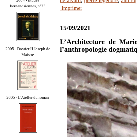
defalvard
,
pierre legendre
,
anthro
2004 - Études
bernanosiennes, n°23
Imprimer
15/09/2021
L’Architecture de Mari
l’anthropologie dogmatiq
2005 - Dossier H Joseph de
Maistre
2005 - L'Atelier du roman