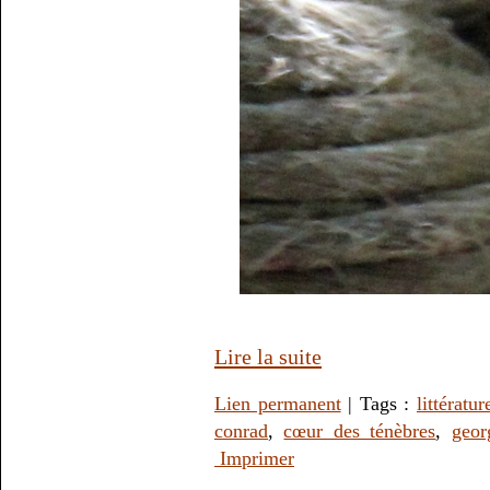
Lire la suite
Lien permanent
| Tags :
littératur
conrad
,
cœur des ténèbres
,
geor
Imprimer