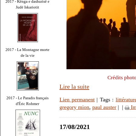
2017 - Kënga e dashurisë e
Judë Iskariotit
2017 - La Montagne morte
de la vie
Crédits phot
Lire la suite
2017 - Le Paradis français
Lien permanent
| Tags :
littératur
d'Éric Rohmer
gregory mion
,
paul auster
|
|
Im
17/08/2021