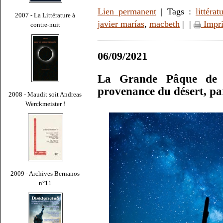
Lien permanent
| Tags :
littérat
2007 - La Littérature à
javier marías
,
macbeth
|
|
Impr
contre-nuit
06/09/2021
La Grande Pâque de 
provenance du désert, p
2008 - Maudit soit Andreas
Werckmeister !
2009 - Archives Bernanos
n°11