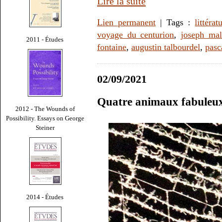
Lire la suite
Lien permanent
| Tags :
littérat
voyage du centurion
,
joseph ma
2011 - Études
fontaine
,
augustin talbourdel
,
pasc
02/09/2021
Quatre animaux fabuleu
2012 - The Wounds of
Possibility. Essays on George
Steiner
2014 - Études