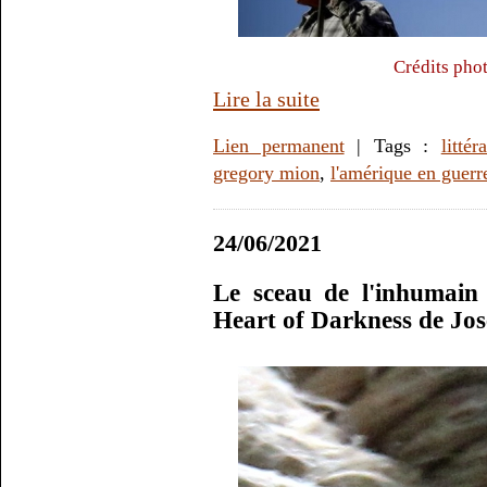
Crédits pho
Lire la suite
Lien permanent
| Tags :
littér
gregory mion
,
l'amérique en guerr
24/06/2021
Le sceau de l'inhumain
Heart of Darkness de Jo