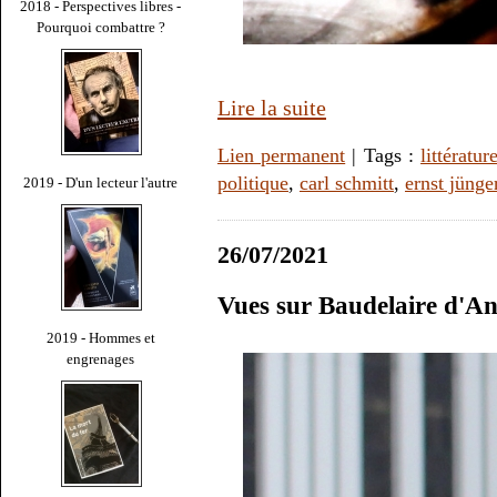
2018 - Perspectives libres -
Pourquoi combattre ?
Lire la suite
Lien permanent
| Tags :
littératur
politique
,
carl schmitt
,
ernst jünge
2019 - D'un lecteur l'autre
26/07/2021
Vues sur Baudelaire d'A
2019 - Hommes et
engrenages