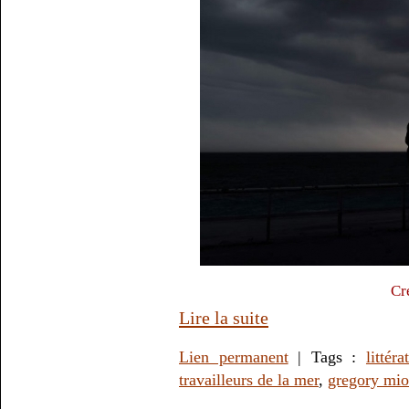
Cr
Lire la suite
Lien permanent
| Tags :
littéra
travailleurs de la mer
,
gregory mi