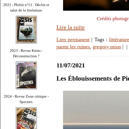
2021 - Philitt n°11 : Déclin et
salut de la littérature
Crédits photogr
Lire la suite
Lien permanent
| Tags :
littératur
parmi les ruines
,
gregory mion
|
|
2023 - Revue Krisis -
Déconstruction ?
11/07/2021
Les Éblouissements de Pi
2024 - Revue Zone critique -
Spectres