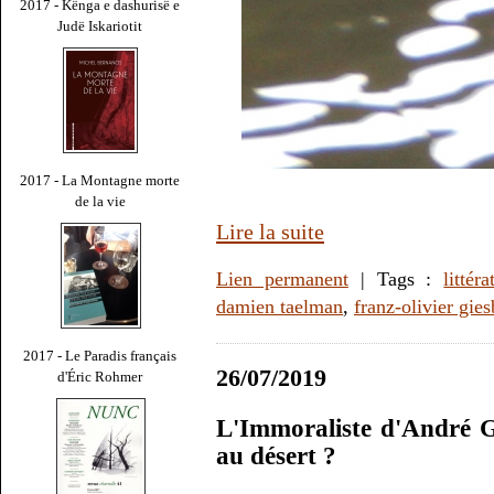
2017 - Kënga e dashurisë e
Judë Iskariotit
2017 - La Montagne morte
de la vie
Lire la suite
Lien permanent
| Tags :
littéra
damien taelman
,
franz-olivier gies
2017 - Le Paradis français
26/07/2019
d'Éric Rohmer
L'Immoraliste d'André Gi
au désert ?