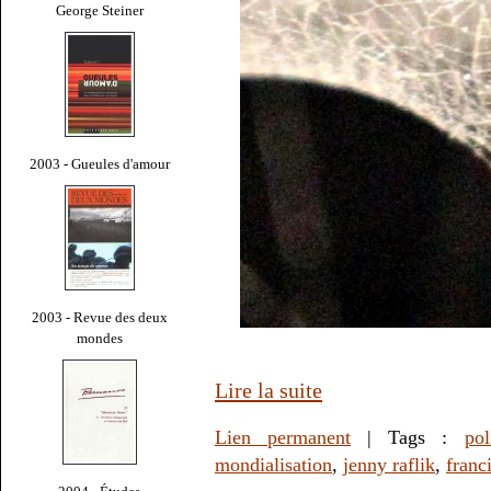
George Steiner
2003 - Gueules d'amour
2003 - Revue des deux
mondes
Lire la suite
Lien permanent
| Tags :
pol
mondialisation
,
jenny raflik
,
franc