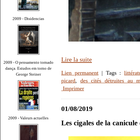
2009 - Disidencias
Lire la suite
2009 - O pensamento tornado
dança. Estudos em torno de
Lien permanent
| Tags :
littéra
George Steiner
picard
,
des cités détruites au m
Imprimer
01/08/2019
2009 - Valeurs actuelles
Les cigales de la canicul