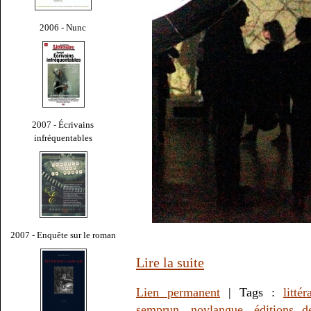
2006 - Nunc
2007 - Écrivains
infréquentables
2007 - Enquête sur le roman
Lire la suite
Lien permanent
| Tags :
littér
semprun
,
novlangue
,
éditions d