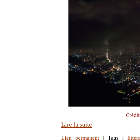
Crédit
Lire la suite
Lien permanent
| Tags :
littér