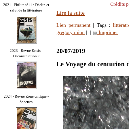
Crédits 
2021 - Philitt n°11 : Déclin et
salut de la littérature
Lire la suite
Lien permanent
| Tags :
littératr
gregory mion
|
|
Imprimer
20/07/2019
2023 - Revue Krisis -
Déconstruction ?
Le Voyage du centurion d
2024 - Revue Zone critique -
Spectres