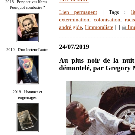
2018 - Perspectives libres -
Pourquoi combattre ?
Lien permanent
| Tags :
li
extermination
,
colonisation
,
raci
andré gide
,
l'immoraliste
|
|
Imp
24/07/2019
2019 - D'un lecteur l'autre
Au plus noir de la nui
démantelé, par Gregory
2019 - Hommes et
engrenages