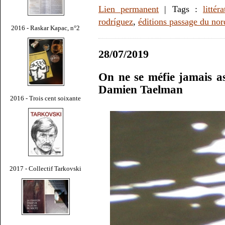
Lien permanent
| Tags :
littér
rodríguez
,
éditions passage du nor
2016 - Raskar Kapac, n°2
28/07/2019
On ne se méfie jamais as
Damien Taelman
2016 - Trois cent soixante
2017 - Collectif Tarkovski