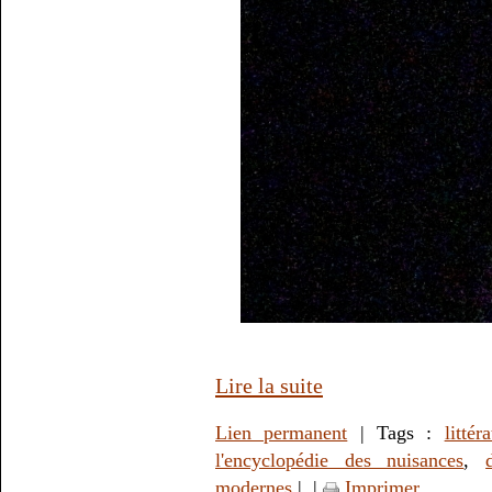
Lire la suite
Lien permanent
| Tags :
littér
l'encyclopédie des nuisances
,
modernes
|
|
Imprimer