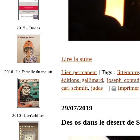
2015 - Études
Lire la suite
Lien permanent
| Tags :
littérature
2016 - La Femelle du requin
éditions gallimard
,
joseph conrad
carl schmitt
,
judas
|
|
Imprimer
29/07/2019
2016 - Livr'arbitres
Des os dans le désert de