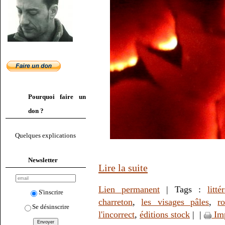
Pourquoi faire un
don ?
Quelques explications
Newsletter
Lire la suite
Lien permanent
| Tags :
litté
S'inscrire
charreton
,
les visages pâles
,
r
Se désinscrire
l'incorrect
,
éditions stock
|
|
Im