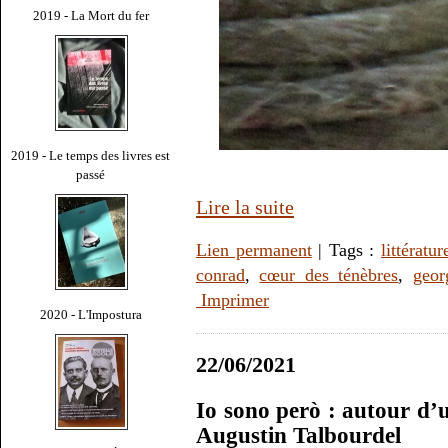
2019 - La Mort du fer
2019 - Le temps des livres est
passé
Lire la suite
Lien permanent
| Tags :
littératur
conrad
,
cœur des ténèbres
,
geor
Imprimer
2020 - L'Impostura
22/06/2021
Io sono però : autour d
Augustin Talbourdel