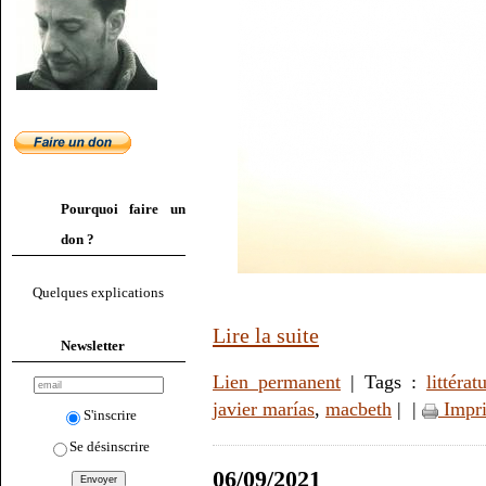
Pourquoi faire un
don ?
Quelques explications
Lire la suite
Newsletter
Lien permanent
| Tags :
littérat
javier marías
,
macbeth
|
|
Impr
S'inscrire
Se désinscrire
06/09/2021