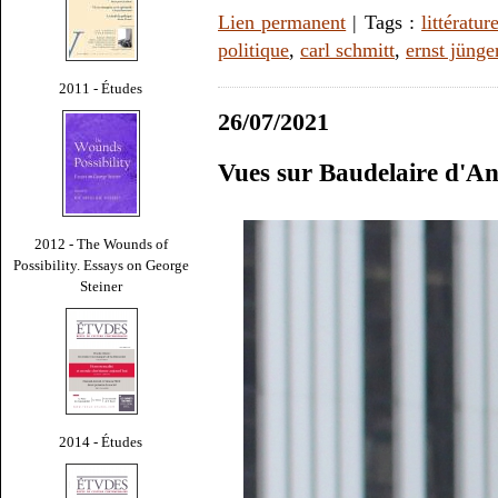
Lien permanent
| Tags :
littératur
politique
,
carl schmitt
,
ernst jünge
2011 - Études
26/07/2021
Vues sur Baudelaire d'A
2012 - The Wounds of
Possibility. Essays on George
Steiner
2014 - Études