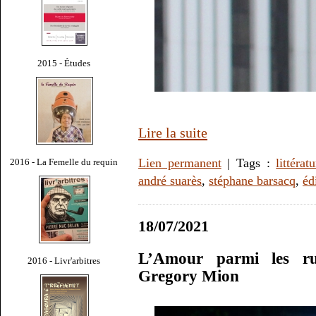
2015 - Études
Lire la suite
Lien permanent
| Tags :
littérat
2016 - La Femelle du requin
andré suarès
,
stéphane barsacq
,
éd
18/07/2021
L’Amour parmi les ru
2016 - Livr'arbitres
Gregory Mion