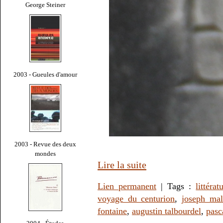
George Steiner
2003 - Gueules d'amour
2003 - Revue des deux
mondes
Lire la suite
Lien permanent
| Tags :
littérat
voyage du centurion
,
joseph ma
fontaine
,
augustin talbourdel
,
pasc