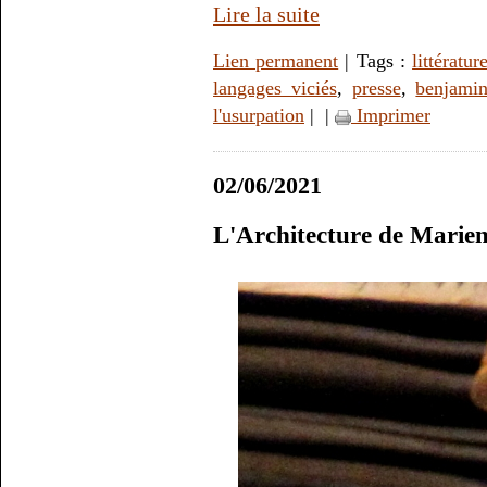
Lire la suite
Lien permanent
| Tags :
littératur
langages viciés
,
presse
,
benjamin
l'usurpation
|
|
Imprimer
02/06/2021
L'Architecture de Marie