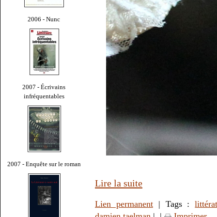
2006 - Nunc
2007 - Écrivains
infréquentables
2007 - Enquête sur le roman
Lire la suite
Lien permanent
| Tags :
littéra
damien taelman
|
|
Imprimer