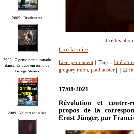
2009 - Disidencias
Crédits phot
Lire la suite
2009 - O pensamento tornado
Lien permanent
| Tags :
littératur
dança. Estudos em torno de
gregory mion
,
paul auster
|
|
Im
George Steiner
17/08/2021
Révolution et contre-r
propos de la correspon
2009 - Valeurs actuelles
Ernst Jünger, par Franc