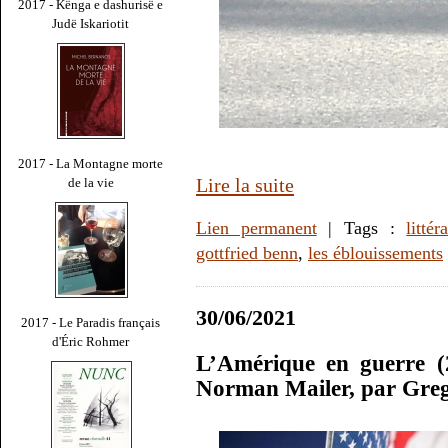
2017 - Kënga e dashurisë e
Judë Iskariotit
2017 - La Montagne morte
Lire la suite
de la vie
Lien permanent
| Tags :
littér
gottfried benn
,
les éblouissements
30/06/2021
2017 - Le Paradis français
d'Éric Rohmer
L’Amérique en guerre (
Norman Mailer, par Gre